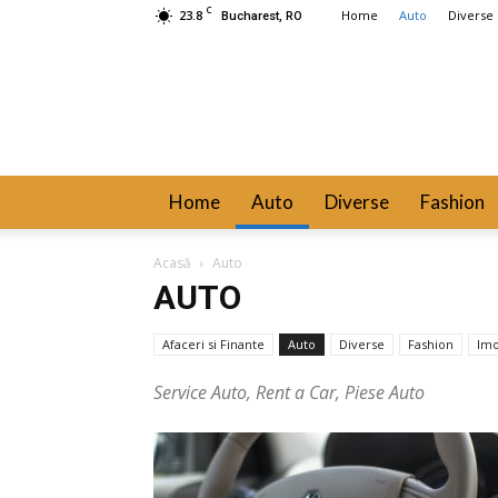
C
23.8
Home
Auto
Diverse
Bucharest, RO
Home
Auto
Diverse
Fashion
Acasă
Auto
AUTO
Afaceri si Finante
Auto
Diverse
Fashion
Imo
Servicii Diverse
Service Auto, Rent a Car, Piese Auto