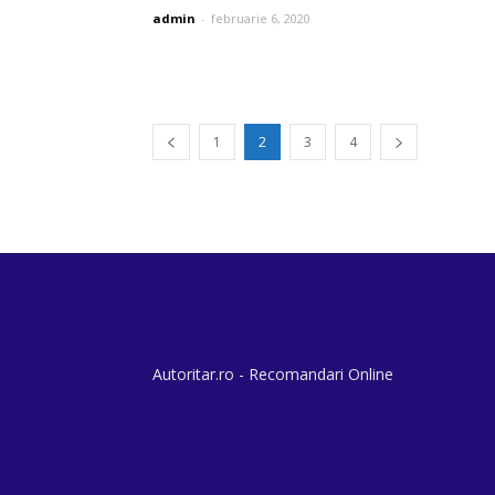
admin
-
februarie 6, 2020
1
2
3
4
Autoritar.ro - Recomandari Online