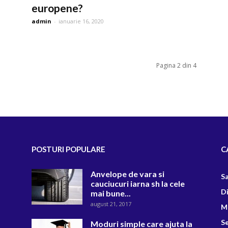
europene?
admin
-
ianuarie 16, 2020
Pagina 2 din 4
POSTURI POPULARE
C
Anvelope de vara si
S
cauciucuri iarna sh la cele
D
mai bune...
august 21, 2017
M
Se
Moduri simple care ajuta la