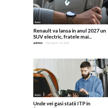
Auto
Renault va lansa in anul 2027 un
SUV electric, fratele mai...
admin
-
februarie 16, 2023
Auto
Unde vei gasi statii ITP in