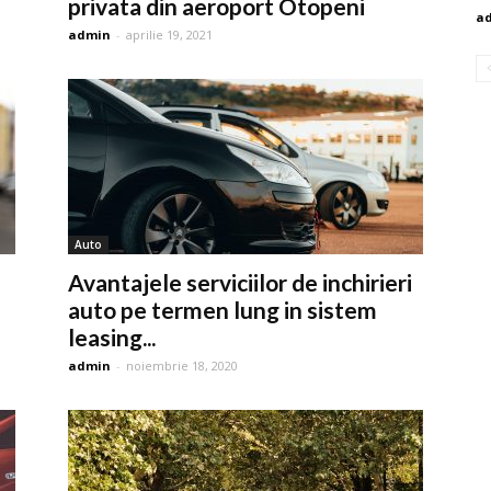
privata din aeroport Otopeni
a
admin
-
aprilie 19, 2021
Auto
Avantajele serviciilor de inchirieri
auto pe termen lung in sistem
leasing...
admin
-
noiembrie 18, 2020