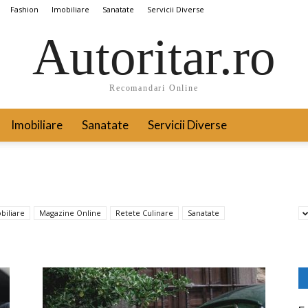
Fashion
Imobiliare
Sanatate
Servicii Diverse
Autoritar.ro
Recomandari Online
Imobiliare
Sanatate
Servicii Diverse
biliare
Magazine Online
Retete Culinare
Sanatate