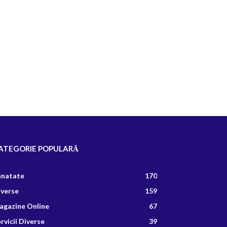
ATEGORIE POPULARĂ
anatate
170
iverse
159
agazine Online
67
rvicii Diverse
39