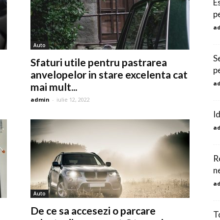
E
p
a
Auto
S
Sfaturi utile pentru pastrarea
p
anvelopelor in stare excelenta cat
a
mai mult...
admin
-
iulie 12, 2022
I
a
R
n
a
Auto
De ce sa accesezi o parcare
T