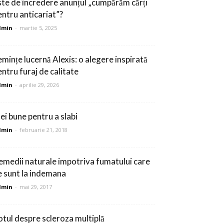
ste de încredere anunțul „cumpărăm cărți
entru anticariat”?
dmin
-
martie 5, 2025
emințe lucernă Alexis: o alegere inspirată
entru furaj de calitate
dmin
-
aprilie 29, 2026
dei bune pentru a slabi
dmin
-
februarie 21, 2018
emedii naturale impotriva fumatului care
e sunt la indemana
dmin
-
mai 29, 2017
otul despre scleroza multiplă