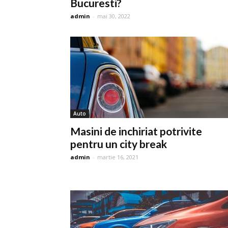
Bucuresti?
admin
-
mai 30, 2022
Auto
Masini de inchiriat potrivite
pentru un city break
admin
-
martie 16, 2021