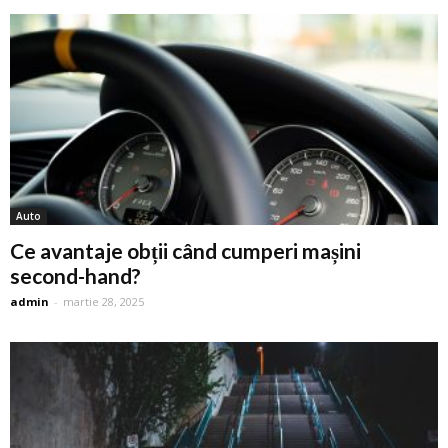
Auto
Ce avantaje obții când cumperi mașini
second-hand?
admin
-
martie 28, 2025