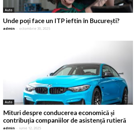
Auto
Unde poți face un ITP ieftin în București?
admin
-
octombrie 30, 2025
Auto
Mituri despre conducerea economică și
contribuția companiilor de asistență rutieră
admin
-
iunie 12, 2025