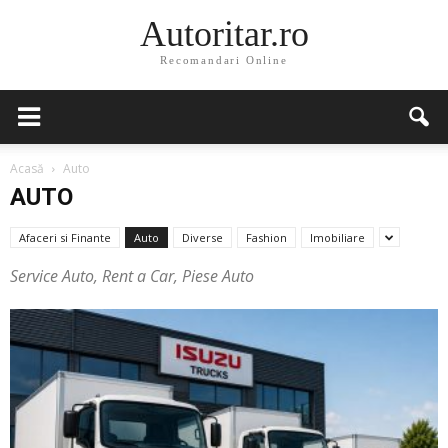
Autoritar.ro
Recomandari Online
Acasă
Auto
AUTO
Afaceri si Finante
Auto
Diverse
Fashion
Imobiliare
Service Auto, Rent a Car, Piese Auto