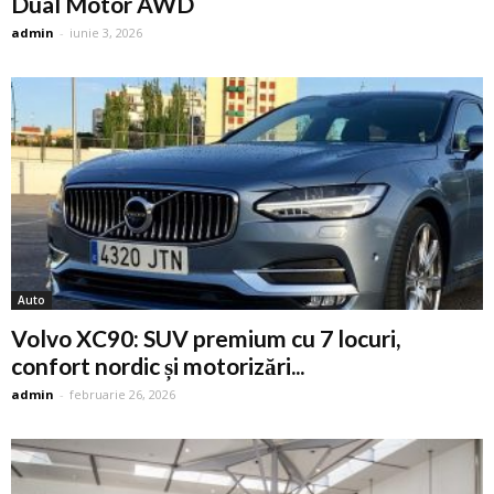
Dual Motor AWD
admin
-
iunie 3, 2026
Auto
Volvo XC90: SUV premium cu 7 locuri,
confort nordic și motorizări...
admin
-
februarie 26, 2026