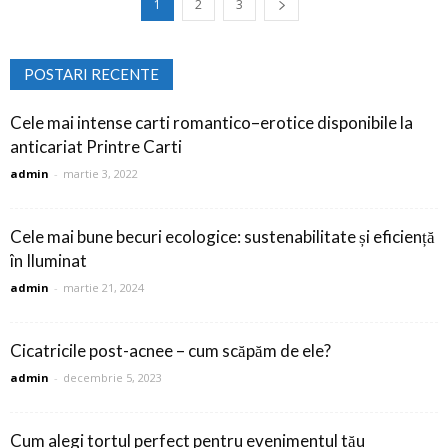
1
2
3
POSTARI RECENTE
Cele mai intense carti romantico–erotice disponibile la
anticariat Printre Carti
admin
-
martie 3, 2022
Cele mai bune becuri ecologice: sustenabilitate și eficiență
în Iluminat
admin
-
martie 21, 2024
Cicatricile post-acnee – cum scăpăm de ele?
admin
-
decembrie 5, 2023
Cum alegi tortul perfect pentru evenimentul tău