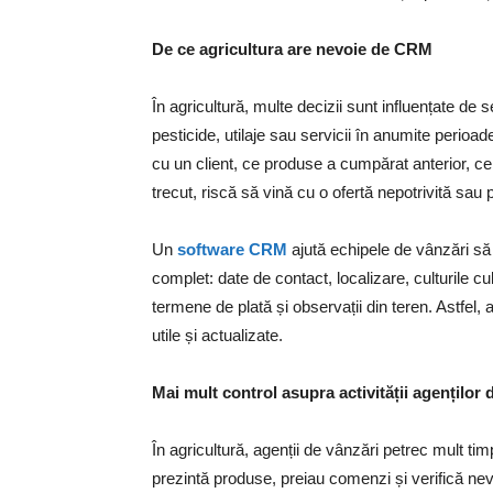
De ce agricultura are nevoie de CRM
În agricultură, multe decizii sunt influențate de
pesticide, utilaje sau servicii în anumite perio
cu un client, ce produse a cumpărat anterior, c
trecut, riscă să vină cu o ofertă nepotrivită sau 
Un
software
CRM
ajută echipele de vânzări să 
complet: date de contact, localizare, culturile cul
termene de plată și observații din teren. Astfel, 
utile și actualizate.
Mai mult control asupra activității agenților 
În agricultură, agenții de vânzări petrec mult timp
prezintă produse, preiau comenzi și verifică nevoi