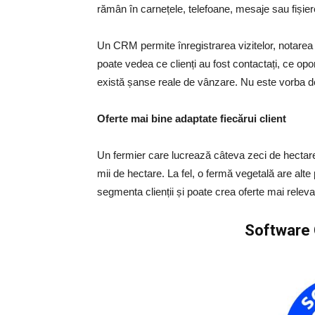
rămân în carnețele, telefoane, mesaje sau fișie
Un CRM permite înregistrarea vizitelor, notarea d
poate vedea ce clienți au fost contactați, ce opor
există șanse reale de vânzare. Nu este vorba desp
Oferte mai bine adaptate fiecărui client
Un fermier care lucrează câteva zeci de hectare 
mii de hectare. La fel, o fermă vegetală are alt
segmenta clienții și poate crea oferte mai releva
Software