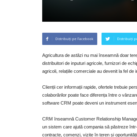
Distribuiți pe Facebook
Distribuiți 
Agricultura de astăzi nu mai înseamnă doar tere
distribuitori de inputuri agricole, furnizori de 
agricoli, relațiile comerciale au devenit la fel d
Clienții cer informații rapide, ofertele trebuie pe
colaborărilor poate face diferența între o vânzare
software CRM
poate deveni un instrument esenți
CRM înseamnă Customer Relationship Management,
un sistem care ajută compania să păstreze într-un 
contracte, comenzi, vizite în teren și oportunită