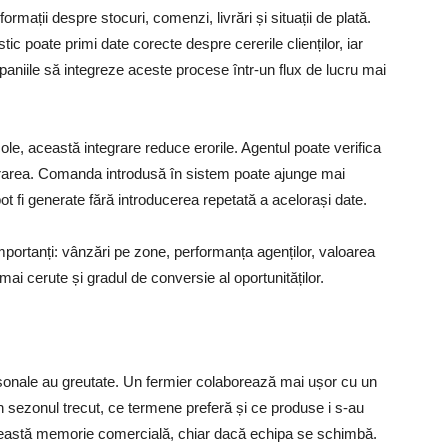
mații despre stocuri, comenzi, livrări și situații de plată.
tic poate primi date corecte despre cererile clienților, iar
paniile să integreze aceste procese într-un flux de lucru mai
le, această integrare reduce erorile. Agentul poate verifica
livrarea. Comanda introdusă în sistem poate ajunge mai
t fi generate fără introducerea repetată a acelorași date.
mportanți: vânzări pe zone, performanța agenților, valoarea
 mai cerute și gradul de conversie al oportunităților.
ersonale au greutate. Un fermier colaborează mai ușor cu un
n sezonul trecut, ce termene preferă și ce produse i s-au
ceastă memorie comercială, chiar dacă echipa se schimbă.