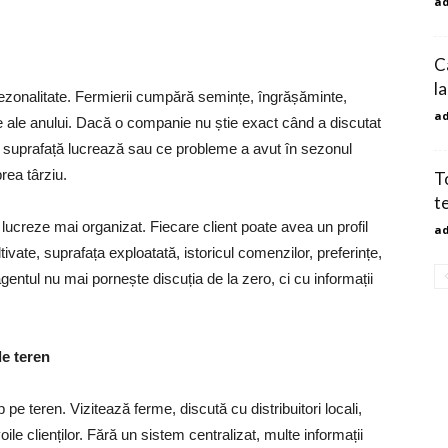
a
C
la
 sezonalitate. Fermierii cumpără semințe, îngrășăminte,
a
ade ale anului. Dacă o companie nu știe exact când a discutat
e suprafață lucrează sau ce probleme a avut în sezonul
prea târziu.
To
t
lucreze mai organizat. Fiecare client poate avea un profil
a
tivate, suprafața exploatată, istoricul comenzilor, preferințe,
agentul nu mai pornește discuția de la zero, ci cu informații
de teren
 pe teren. Vizitează ferme, discută cu distribuitori locali,
le clienților. Fără un sistem centralizat, multe informații