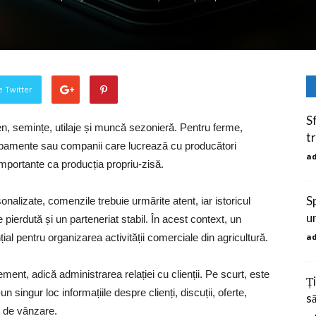
pe Twitter
S
n, semințe, utilaje și muncă sezonieră. Pentru ferme,
t
echipamente sau companii care lucrează cu producători
a
e importante ca producția propriu-zisă.
Sp
rsonalizate, comenzile trebuie urmărite atent, iar istoricul
u
 pierdută și un parteneriat stabil. În acest context, un
al pentru organizarea activității comerciale din agricultură.
a
 adică administrarea relației cu clienții. Pe scurt, este
Ț
singur loc informațiile despre clienți, discuții, oferte,
să
ți de vânzare.