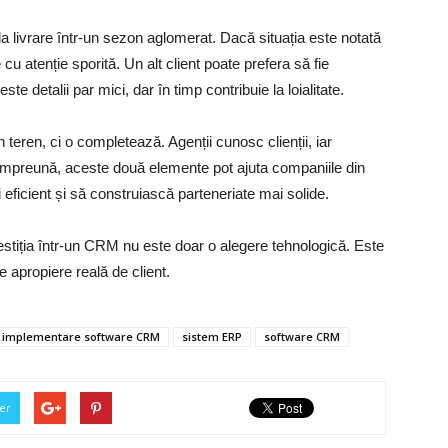
la livrare într-un sezon aglomerat. Dacă situația este notată
atenție sporită. Un alt client poate prefera să fie
 detalii par mici, dar în timp contribuie la loialitate.
eren, ci o completează. Agenții cunosc clienții, iar
 Împreună, aceste două elemente pot ajuta companiile din
ficient și să construiască parteneriate mai solide.
vestiția într-un CRM nu este doar o alegere tehnologică. Este
e apropiere reală de client.
implementare software CRM
sistem ERP
software CRM
er