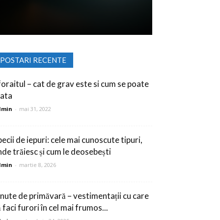
POSTARI RECENTE
foraitul – cat de grav este si cum se poate
rata
dmin
-
mai 31, 2022
ecii de iepuri: cele mai cunoscute tipuri,
nde trăiesc și cum le deosebești
dmin
-
martie 8, 2026
inute de primăvară – vestimentații cu care
 faci furori în cel mai frumos...