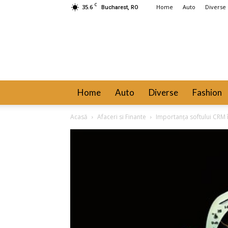
C
35.6
Home
Auto
Diverse
Bucharest, RO
Home
Auto
Diverse
Fashion
Acasă
Afaceri si Finante
Importanța softului CRM 