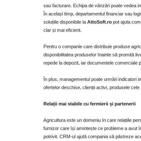
sau facturare. Echipa de vânzări poate vedea infor
În același timp, departamentul financiar sau logis
soluțiile disponibile la
AttoSoft.ro
pot ajuta com
clar și mai eficient.
Pentru o companie care distribuie produse agrico
disponibilitatea produselor înainte să promită 
repede la depozit, iar documentele comerciale po
În plus, managementul poate urmări indicatori i
ofertelor deschise, clienții activi, produsele cele
Relații mai stabile cu fermierii și partenerii
Agricultura este un domeniu în care relațiile p
furnizor care își amintește ce probleme a avut î
potrivit. CRM-ul ajută compania să păstreze a