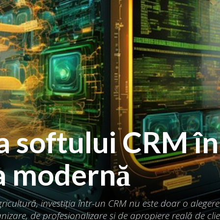
 softului CRM în
ra modernă
ricultură, investiția într-un CRM nu este doar o alegere
nizare, de profesionalizare și de apropiere reală de cli