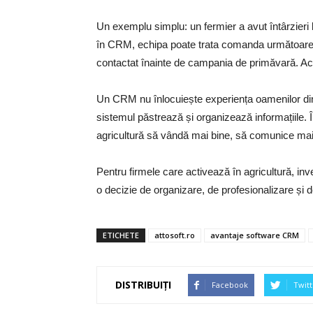
Un exemplu simplu: un fermier a avut întârzieri 
în CRM, echipa poate trata comanda următoare cu 
contactat înainte de campania de primăvară. Aceste
Un CRM nu înlocuiește experiența oamenilor din t
sistemul păstrează și organizează informațiile.
agricultură să vândă mai bine, să comunice mai e
Pentru firmele care activează în agricultură, in
o decizie de organizare, de profesionalizare și d
ETICHETE
attosoft.ro
avantaje software CRM
DISTRIBUIȚI
Facebook
Twitt