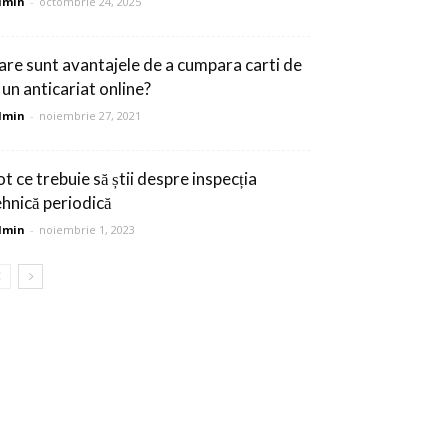
dmin
-
octombrie 24, 2025
are sunt avantajele de a cumpara carti de
 un anticariat online?
dmin
-
noiembrie 27, 2021
t ce trebuie să știi despre inspecția
ehnică periodică
dmin
-
noiembrie 1, 2023