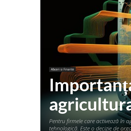
Afaceri si Finante
Importanța
agricultu
Pentru firmele care activează în ag
tehnologică. Este o decizie de orga