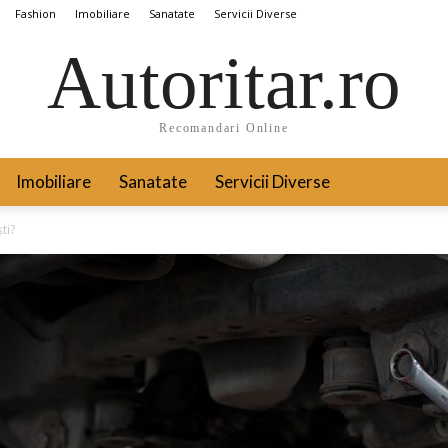
Fashion
Imobiliare
Sanatate
Servicii Diverse
Autoritar.ro
Recomandari Online
Imobiliare
Sanatate
Servicii Diverse
ti?