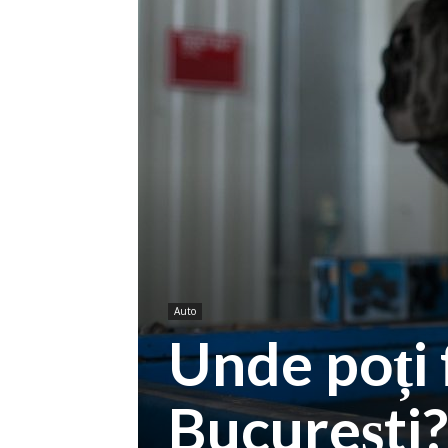
Auto
Unde poți f
București?