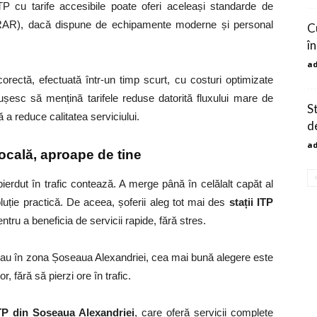
 cu tarife accesibile poate oferi aceleași standarde de
(RAR), dacă dispune de echipamente moderne și personal
C
în
a
orectă, efectuată într-un timp scurt, cu costuri optimizate
eușesc să mențină tarifele reduse datorită fluxului mare de
S
ră a reduce calitatea serviciului.
d
a
locală, aproape de tine
ierdut în trafic contează. A merge până în celălalt capăt al
luție practică. De aceea, șoferii aleg tot mai des
stații ITP
tru a beneficia de servicii rapide, fără stres.
 sau în zona Șoseaua Alexandriei, cea mai bună alegere este
r, fără să pierzi ore în trafic.
ITP din Șoseaua Alexandriei
, care oferă servicii complete