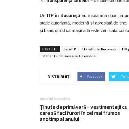
Transparența tarifelor
– o stație serioasă a
Un
ITP în București
nu înseamnă doar un preț 
stație autorizată, modernă și apropiată de tine
și banii, știind că mașina ta este verificată co
ETICHETE
BetaITP
ITP ieftin în București
ITP 
Statie ITP din soseaua Alexandriei
DISTRIBUIȚI
Facebook
Twitt
Articolul precedent
Ținute de primăvară – vestimentații cu
care să faci furori în cel mai frumos
anotimp al anului