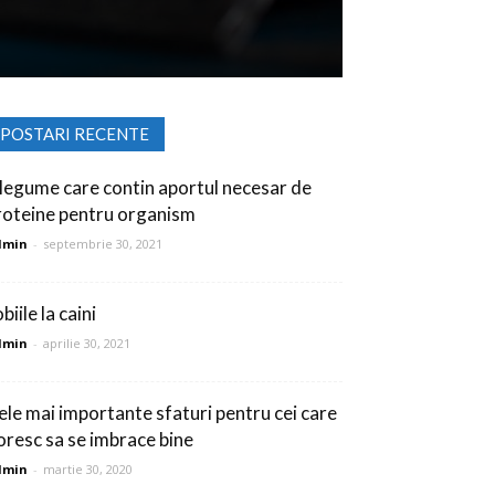
POSTARI RECENTE
 legume care contin aportul necesar de
roteine pentru organism
dmin
-
septembrie 30, 2021
biile la caini
dmin
-
aprilie 30, 2021
ele mai importante sfaturi pentru cei care
oresc sa se imbrace bine
dmin
-
martie 30, 2020