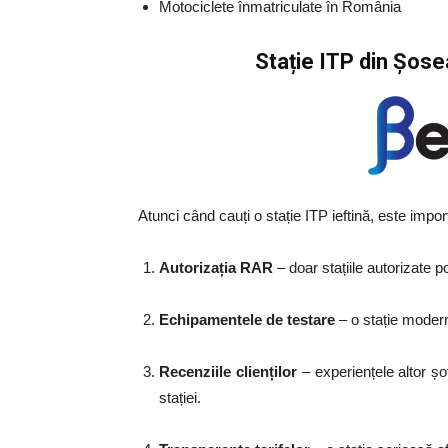
Motociclete înmatriculate în România
Sta
ț
ie ITP din Șose
Atunci când cauți o stație ITP ieftină, este impor
Autorizația RAR
– doar stațiile autorizate po
Echipamentele de testare
– o stație modernă
Recenziile clienților
– experiențele altor șo
stației.