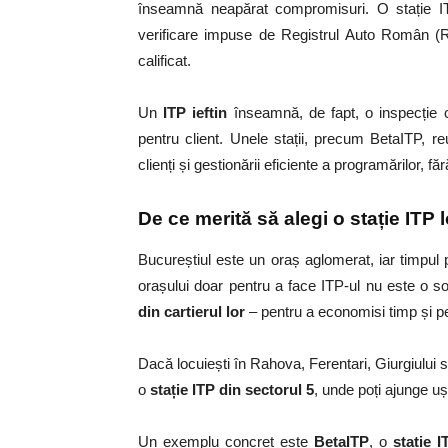
înseamnă neapărat compromisuri. O stație ITP
verificare impuse de Registrul Auto Român 
calificat.
Un
ITP ieftin
înseamnă, de fapt, o inspecție c
pentru client. Unele stații, precum BetaITP, r
clienți și gestionării eficiente a programărilor, fă
De ce merită să alegi o stație ITP 
Bucureștiul este un oraș aglomerat, iar timpul p
orașului doar pentru a face ITP-ul nu este o so
din cartierul lor
– pentru a economisi timp și pen
Dacă locuiești în Rahova, Ferentari, Giurgiului
o
stație ITP din sectorul 5
, unde poți ajunge ușo
Un exemplu concret este
BetaITP
, o
sta
ț
ie 