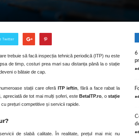
pe Twitter
6
are trebuie să facă inspecția tehnică periodică (ITP) nu este
p
psa de timp, costuri prea mari sau distanța până la o stație
a
deveni o bătaie de cap.
Fo
 numeroase stații care oferă
ITP ieftin
, fără a face rabat la
, apreciată de tot mai mulți șoferi, este
BetaITP.ro
, o
stație
a
u prețuri competitive și servicii rapide.
C
gur?
d
a
rvicii de slabă calitate. În realitate, prețul mai mic nu