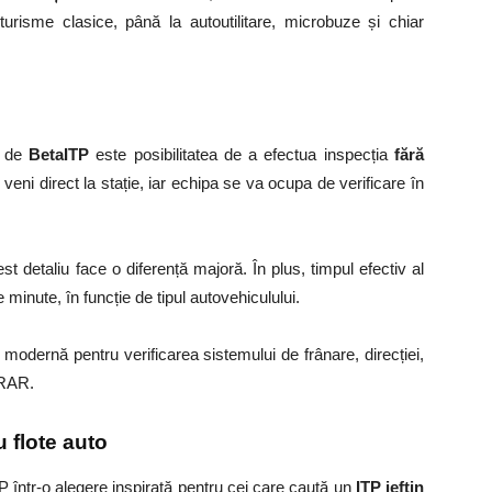
turisme clasice, până la autoutilitare, microbuze și chiar
e de
BetaITP
este posibilitatea de a efectua inspecția
fără
veni direct la stație, iar echipa se va ocupa de verificare în
t detaliu face o diferență majoră. În plus, timpul efectiv al
 minute, în funcție de tipul autovehiculului.
 modernă pentru verificarea sistemului de frânare, direcției,
 RAR.
u flote auto
 într-o alegere inspirată pentru cei care caută
un
ITP ieftin