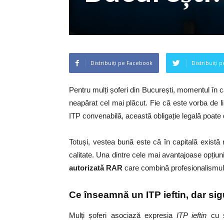
Distribuiți pe Facebook
Distribuiți 
Pentru mulți șoferi din București, momentul în c
neapărat cel mai plăcut.
Fie că este vorba de li
ITP convenabilă, această obligație legală poate 
Totuși, vestea bună este că în capitală există
calitate. Una dintre cele mai avantajoase opțiuni
autorizată RAR
care combină profesionalismul c
Ce înseamnă un ITP ieftin, dar si
Mulți șoferi asociază expresia
ITP ieftin
cu se