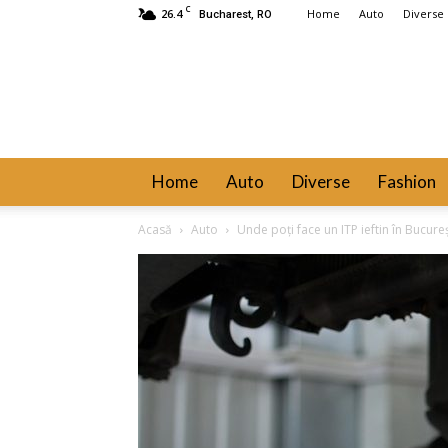
C
26.4
Home
Auto
Diverse
Bucharest, RO
Home
Auto
Diverse
Fashion
Acasă
Auto
Unde poți face un ITP ieftin în Bucureș