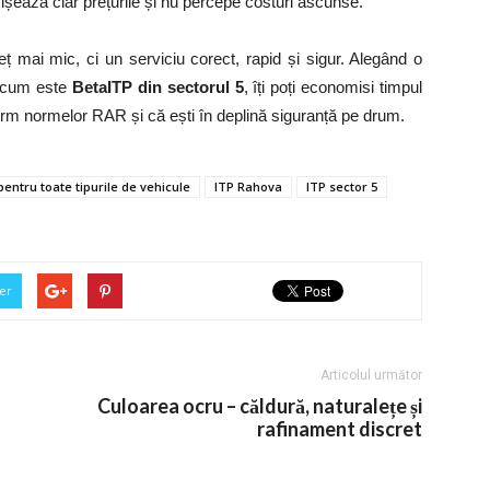
fișează clar prețurile și nu percepe costuri ascunse.
mai mic, ci un serviciu corect, rapid și sigur. Alegând o
, cum este
BetaITP din sectorul 5
, îți poți economisi timpul
nform normelor RAR și că ești în deplină siguranță pe drum.
pentru toate tipurile de vehicule
ITP Rahova
ITP sector 5
er
Articolul următor
Culoarea ocru – căldură, naturalețe și
rafinament discret