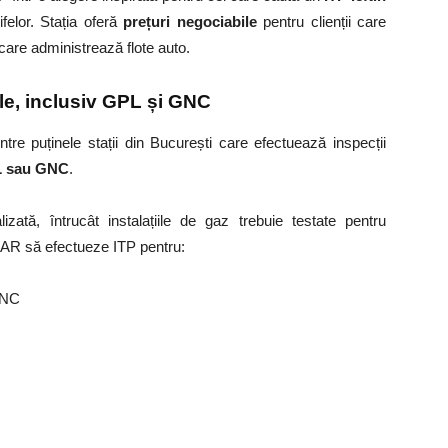
rifelor. Stația oferă
prețuri negociabile
pentru clienții care
care administrează flote auto.
ule, inclusiv GPL și GNC
tre puținele stații din București care efectuează inspecții
PL sau GNC
.
izată, întrucât instalațiile de gaz trebuie testate pentru
 RAR să efectueze ITP pentru:
GNC