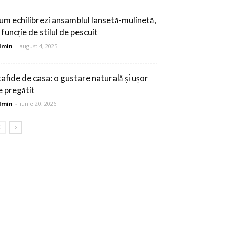
um echilibrezi ansamblul lansetă-mulinetă,
 funcție de stilul de pescuit
dmin
-
august 4, 2025
tafide de casa: o gustare naturală și ușor
e pregătit
dmin
-
iunie 20, 2026