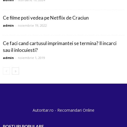
Ce filme poti vedea pe Netflix de Craciun
admin
-
noiembrie 19, 2022
Ce faci cand cartusul imprimantei se termina? Il incarci
sau il inlocuiesti?
admin
-
noiembrie 1, 2019
Autoritar.ro - Recomandari Online
POSTURI POPULARE