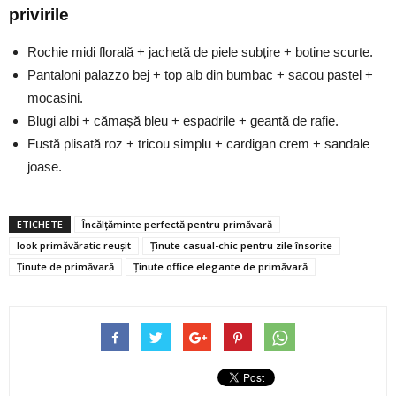
privirile
Rochie midi florală + jachetă de piele subțire + botine scurte.
Pantaloni palazzo bej + top alb din bumbac + sacou pastel +
mocasini.
Blugi albi + cămașă bleu + espadrile + geantă de rafie.
Fustă plisată roz + tricou simplu + cardigan crem + sandale
joase.
ETICHETE
Încălțăminte perfectă pentru primăvară
look primăvăratic reușit
Ținute casual-chic pentru zile însorite
Ținute de primăvară
Ținute office elegante de primăvară