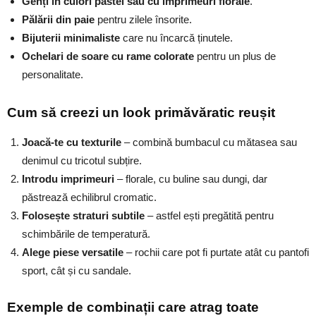
Genți în culori pastel sau cu imprimeuri florale
.
Pălării din paie
pentru zilele însorite.
Bijuterii minimaliste
care nu încarcă ținutele.
Ochelari de soare cu rame colorate
pentru un plus de
personalitate.
Cum să creezi un look primăvăratic reușit
Joacă-te cu texturile
– combină bumbacul cu mătasea sau
denimul cu tricotul subțire.
Introdu imprimeuri
– florale, cu buline sau dungi, dar
păstrează echilibrul cromatic.
Folosește straturi subtile
– astfel ești pregătită pentru
schimbările de temperatură.
Alege piese versatile
– rochii care pot fi purtate atât cu pantofi
sport, cât și cu sandale.
Exemple de combinații care atrag toate