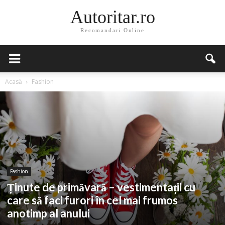
Autoritar.ro
Recomandari Online
Acasă
Fashion
Fashion
Ținute de primăvară – vestimentații cu
care să faci furori în cel mai frumos
anotimp al anului