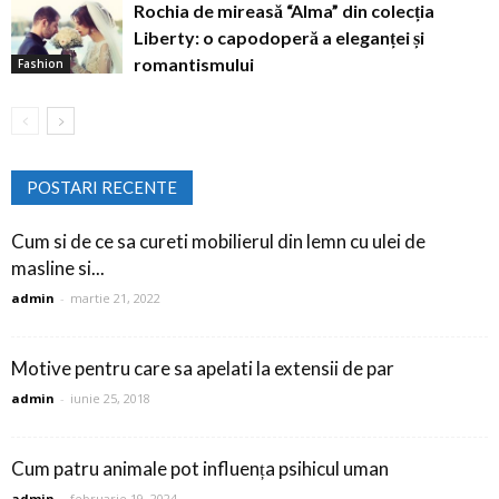
Rochia de mireasă “Alma” din colecția
Liberty: o capodoperă a eleganței și
romantismului
Fashion
POSTARI RECENTE
Cum si de ce sa cureti mobilierul din lemn cu ulei de
masline si...
admin
-
martie 21, 2022
Motive pentru care sa apelati la extensii de par
admin
-
iunie 25, 2018
Cum patru animale pot influența psihicul uman
admin
-
februarie 19, 2024