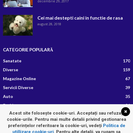
decembrie 29, 2017
Cei mai destepti caini in functie de rasa
august 28, 2018
CATEGORIE POPULARĂ
Sanatate
170
Diverse
159
Magazine Online
67
Servicii Diverse
39
Auto
35
Fashion
26
Acest site folosește cookie-uri. Acceptați sau refuzați
Afaceri si Finante
13
cookie-urile. Pentru mai multe detalii privind gestionarea
Retete Culinare
8
preferințelor referitoare la cookie-uri, vedeți
Politica de
utillizare cookie-uri
. Pentru alte detalii, va rugam sa