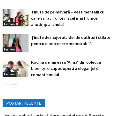
Ținute de primăvară – vestimentații cu
care să faci furori în cel mai frumos
anotimp al anului
Fashion
Ținute de majorat: idei de outfituri stilate
pentru o petrecere memorabilă
Fashion
Rochia de mireasă “Alma” din colecția
Liberty: o capodoperă a eleganței și
romantismului
Fashion
POSTARI RECENTE
Deutzia Hybrid – arbustul ornamental care înflorește