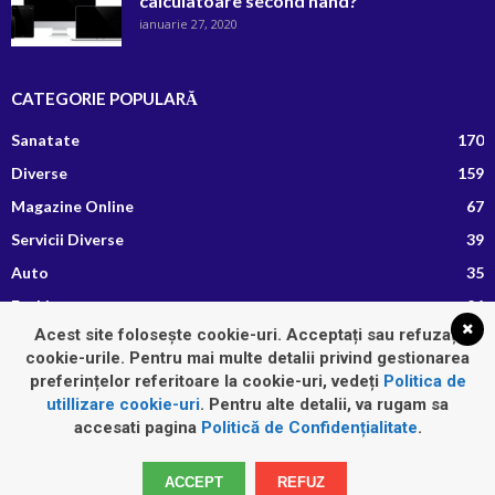
calculatoare second hand?
ianuarie 27, 2020
CATEGORIE POPULARĂ
Sanatate
170
Diverse
159
Magazine Online
67
Servicii Diverse
39
Auto
35
Fashion
26
Acest site folosește cookie-uri. Acceptați sau refuzați
Afaceri si Finante
13
cookie-urile. Pentru mai multe detalii privind gestionarea
Retete Culinare
8
preferințelor referitoare la cookie-uri, vedeți
Politica de
utillizare cookie-uri
. Pentru alte detalii, va rugam sa
accesati pagina
Politică de Confidențialitate
.
Home
Auto
Diverse
Fashion
Imobiliare
Sanatate
ACCEPT
REFUZ
Servicii Diverse