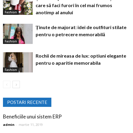
care să faci furori în cel mai frumos
anotimp al anului
Fashion
Ținute de majorat: idei de outfituri stilate
pentru o petrecere memorabilă
Fashion
Rochii de mireasa de lux: optiuni elegante
pentru o aparitie memorabila
Fashion
POSTARI RECENTE
Beneficiile unui sistem ERP
admin
-
martie 11, 2019