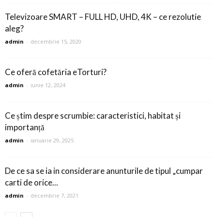
Televizoare SMART – FULL HD, UHD, 4K – ce rezolutie
aleg?
admin
-
decembrie 15, 2020
Ce oferă cofetăria eTorturi?
admin
-
iunie 12, 2024
Ce știm despre scrumbie: caracteristici, habitat și
importanță
admin
-
ianuarie 29, 2025
De ce sa se ia in considerare anunturile de tipul „cumpar
carti de orice...
admin
-
decembrie 7, 2021