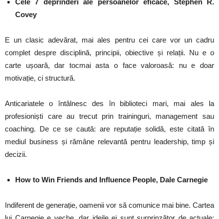
Cele 7 deprinderi ale persoanelor eficace, Stephen R.
Covey
E un clasic adevărat, mai ales pentru cei care vor un cadru
complet despre disciplină, principii, obiective și relații. Nu e o
carte ușoară, dar tocmai asta o face valoroasă: nu e doar
motivație, ci structură.
Anticariatele o întâlnesc des în biblioteci mari, mai ales la
profesioniști care au trecut prin traininguri, management sau
coaching. De ce se caută: are reputație solidă, este citată în
mediul business și rămâne relevantă pentru leadership, timp și
decizii.
How to Win Friends and Influence People, Dale Carnegie
Indiferent de generație, oamenii vor să comunice mai bine. Cartea
lui Carnegie e veche, dar ideile ei sunt surprinzător de actuale: