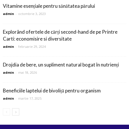
Vitamine esențiale pentru sănătatea părului
admin
-
octombrie 3, 2023
Explorând ofertele de cărți second-hand de pe Printre
Carti: economisire si diversitate
admin
-
februarie 29, 2024
Drojdia de bere, un supliment natural bogat în nutrienți
admin
-
mai 18, 2026
Beneficiile laptelui de bivoliță pentru organism
admin
-
martie 17, 2025