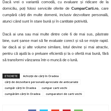
Dacă vrei o variantă comodă, cu evaluare și ridicare de la
domiciliu, poți folosi serviciile oferite de
CumparCarti.ro
, care
cumpără cărți din multe domenii, inclusiv dezvoltare personală,
atunci când sunt în stare bună și în cantitate potrivită.
Dacă ai una sau mai multe dintre cele 6 de mai sus, păstrate
bine, sunt șanse mari să fie evaluate corect și să se miște rapid.
Iar dacă ai și alte volume similare, lotul devine și mai atractiv,
pentru că ajută la o preluare eficientă și la o ofertă mai bună, fără
să transformi vânzarea într-o muncă de o lună.
ETICHETE
Achiziții de cărți în Oradea
cărți de dezvoltare personală apreciate de anticariate
cumpăr cărți în Oradea
cumpar carti vechi
cumpărăm cărți în Oradea
cumparatori de carti vechi