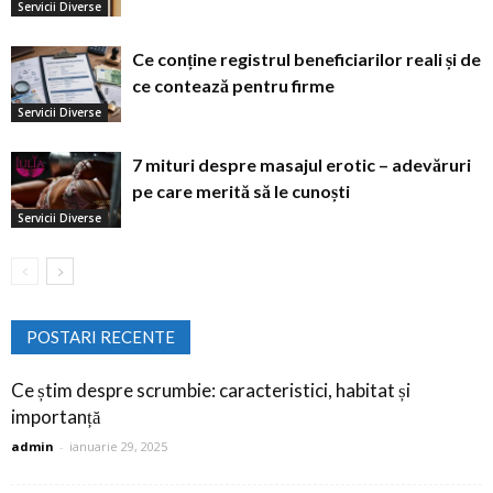
Servicii Diverse
Ce conține registrul beneficiarilor reali și de
ce contează pentru firme
Servicii Diverse
7 mituri despre masajul erotic – adevăruri
pe care merită să le cunoști
Servicii Diverse
POSTARI RECENTE
Ce știm despre scrumbie: caracteristici, habitat și
importanță
admin
-
ianuarie 29, 2025