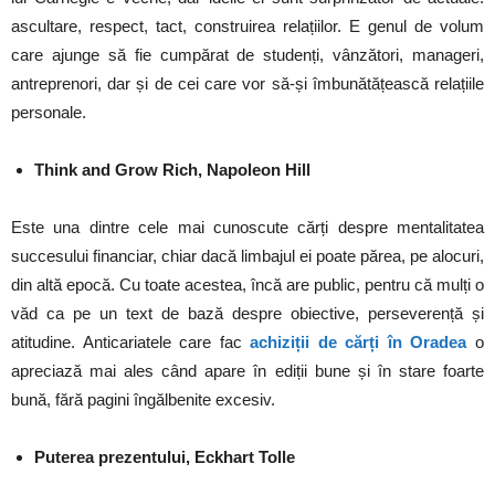
ascultare, respect, tact, construirea relațiilor. E genul de volum
care ajunge să fie cumpărat de studenți, vânzători, manageri,
antreprenori, dar și de cei care vor să-și îmbunătățească relațiile
personale.
Think and Grow Rich, Napoleon Hill
Este una dintre cele mai cunoscute cărți despre mentalitatea
succesului financiar, chiar dacă limbajul ei poate părea, pe alocuri,
din altă epocă. Cu toate acestea, încă are public, pentru că mulți o
văd ca pe un text de bază despre obiective, perseverență și
atitudine. Anticariatele care fac
achiziții de cărți în Oradea
o
apreciază mai ales când apare în ediții bune și în stare foarte
bună, fără pagini îngălbenite excesiv.
Puterea prezentului, Eckhart Tolle