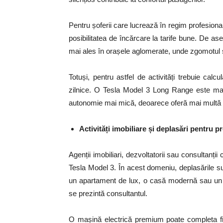
Pentru șoferii care lucrează în regim profesional
posibilitatea de încărcare la tarife bune. De as
mai ales în orașele aglomerate, unde zgomotul ș
Totuși, pentru astfel de activități trebuie calc
zilnice. O Tesla Model 3 Long Range este mai p
autonomie mai mică, deoarece oferă mai multă fle
Activități imobiliare și deplasări pentru p
Agenții imobiliari, dezvoltatorii sau consultanți
Tesla Model 3. În acest domeniu, deplasările su
un apartament de lux, o casă modernă sau un 
se prezintă consultantul.
O mașină electrică premium poate completa fir