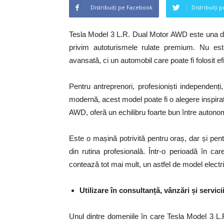
Distribuiți pe Facebook
Distribuiți 
Tesla Model 3 L.R. Dual Motor AWD este una din
privim autoturismele rulate premium. Nu est
avansată, ci un automobil care poate fi folosit ef
Pentru antreprenori, profesioniști independen
modernă, acest model poate fi o alegere inspira
AWD, oferă un echilibru foarte bun între autonom
Este o mașină potrivită pentru oraș, dar și pent
din rutina profesională. Într-o perioadă în ca
contează tot mai mult, un astfel de model electr
Utilizare în consultanță, vânzări și servic
Unul dintre domeniile în care Tesla Model 3 L