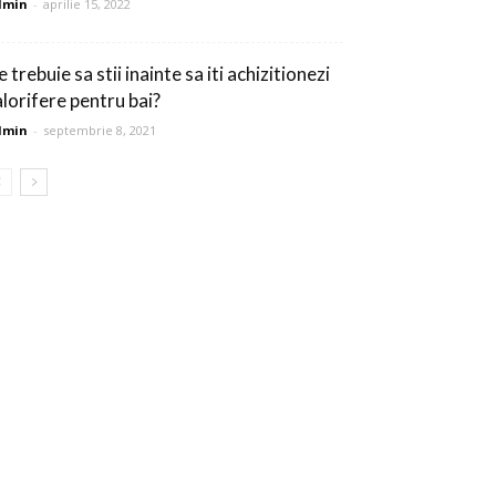
dmin
-
aprilie 15, 2022
 trebuie sa stii inainte sa iti achizitionezi
alorifere pentru bai?
dmin
-
septembrie 8, 2021