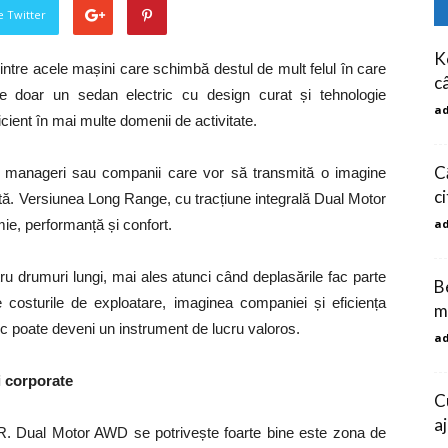
pe Twitter
K
tre acele mașini care schimbă destul de mult felul în care
c
e doar un sedan electric cu design curat și tehnologie
a
icient în mai multe domenii de activitate.
C
ți, manageri sau companii care vor să transmită o imagine
c
tă. Versiunea Long Range, cu tracțiune integrală Dual Motor
ie, performanță și confort.
a
ru drumuri lungi, mai ales atunci când deplasările fac parte
Be
re costurile de exploatare, imaginea companiei și eficiența
m
ic poate deveni un instrument de lucru valoros.
a
ii corporate
C
a
.R. Dual Motor AWD se potrivește foarte bine este zona de