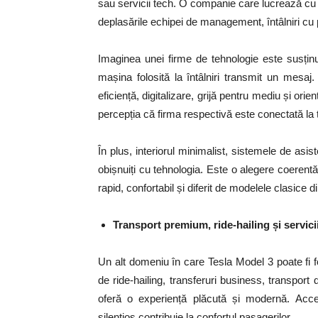
sau servicii tech. O companie care lucrează cu s
deplasările echipei de management, întâlniri cu pa
Imaginea unei firme de tehnologie este susținut
mașina folosită la întâlniri transmit un mes
eficiență, digitalizare, grijă pentru mediu și orie
percepția că firma respectivă este conectată la 
În plus, interiorul minimalist, sistemele de asist
obișnuiți cu tehnologia. Este o alegere coerent
rapid, confortabil și diferit de modelele clasice di
Transport premium, ride-hailing și servicii
Un alt domeniu în care Tesla Model 3 poate fi 
de ride-hailing, transferuri business, transport
oferă o experiență plăcută și modernă.
Acce
silențios contribuie la confortul pasagerilor.