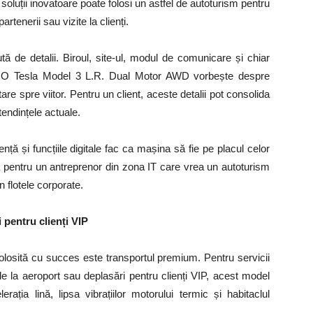
oluții inovatoare poate folosi un astfel de autoturism pentru
rtenerii sau vizite la clienți.
ă de detalii. Biroul, site-ul, modul de comunicare și chiar
aj. O Tesla Model 3 L.R. Dual Motor AWD vorbește despre
ntare spre viitor. Pentru un client, aceste detalii pot consolida
tendințele actuale.
ență și funcțiile digitale fac ca mașina să fie pe placul celor
ă pentru un antreprenor din zona IT care vrea un autoturism
n flotele corporate.
 pentru clienți VIP
folosită cu succes este transportul premium.
Pentru servicii
 de la aeroport sau deplasări pentru clienți VIP, acest model
lerația lină, lipsa vibrațiilor motorului termic și habitaclul