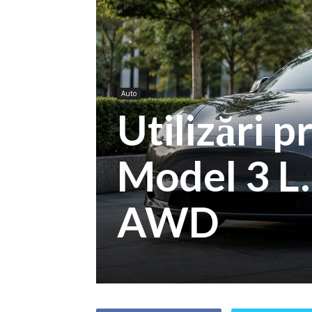
Auto
Utilizări p
Model 3 L
AWD