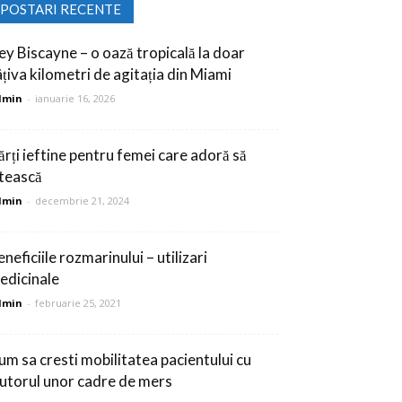
POSTARI RECENTE
ey Biscayne – o oază tropicală la doar
âțiva kilometri de agitația din Miami
dmin
-
ianuarie 16, 2026
ărți ieftine pentru femei care adoră să
itească
dmin
-
decembrie 21, 2024
neficiile rozmarinului – utilizari
edicinale
dmin
-
februarie 25, 2021
um sa cresti mobilitatea pacientului cu
jutorul unor cadre de mers