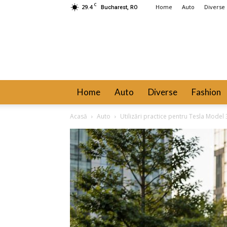
C
29.4
Home
Auto
Diverse
Bucharest, RO
Home
Auto
Diverse
Fashion
Acasă
Auto
Utilizări practice pentru Tesla Model