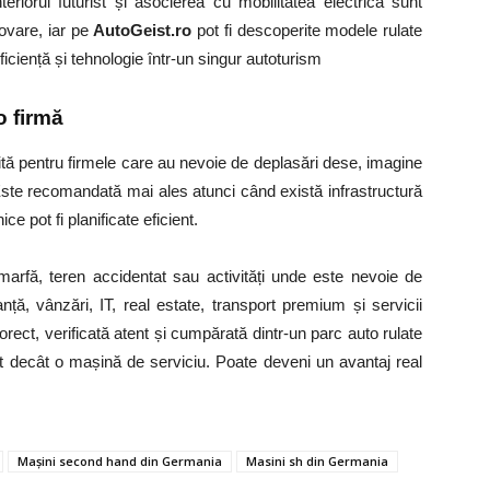
eriorul futurist și asocierea cu mobilitatea electrică sunt
ovare, iar pe
AutoGeist.ro
pot fi descoperite modele rulate
eficiență și tehnologie într-un singur autoturism
o firmă
tă pentru firmele care au nevoie de deplasări dese, imagine
e. Este recomandată mai ales atunci când există infrastructură
ce pot fi planificate eficient.
arfă, teren accidentat sau activități unde este nevoie de
ță, vânzări, IT, real estate, transport premium și servicii
orect, verificată atent și cumpărată dintr-un parc auto rulate
t decât o mașină de serviciu. Poate deveni un avantaj real
Mașini second hand din Germania
Masini sh din Germania