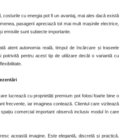
, costurile cu energia pot fi un avantaj, mai ales dacă există
emenea, pasagerii apreciază tot mai mult mașinile electrice,
i emisiile sunt subiecte importante.
ulată atent autonomia reală, timpul de încărcare și traseele
otrivită pentru acest tip de utilizare decât o variantă cu
xibilitate.
rezentări
i care lucrează cu proprietăți premium pot folosi foarte bine o
nt frecvente, iar imaginea contează. Clientul care vizitează
spațiu comercial important observă inclusiv modul în care
esc această imagine. Este elegantă, discretă și practică.