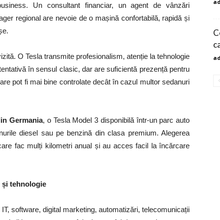
a
-business. Un consultant financiar, un agent de vânzări
er regional are nevoie de o mașină confortabilă, rapidă și
șe.
Ce
c
vizită. O Tesla transmite profesionalism, atenție la tehnologie
a
entativă în sensul clasic, dar are suficientă prezență pentru
izare pot fi mai bine controlate decât în cazul multor sedanuri
din Germania
, o Tesla Model 3 disponibilă într-un parc auto
danurile diesel sau pe benzină din clasa premium. Alegerea
care fac mulți kilometri anual și au acces facil la încărcare
 și tehnologie
IT, software, digital marketing, automatizări, telecomunicații