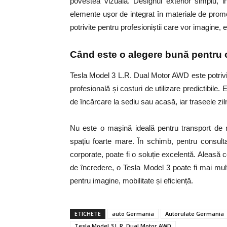
povestea vizuală. Designul exterior simplu, int
elemente ușor de integrat în materiale de prom
potrivite pentru profesioniștii care vor imagine, 
Când este o alegere bună pentru 
Tesla Model 3 L.R. Dual Motor AWD este potrivi
profesională și costuri de utilizare predictibil
de încărcare la sediu sau acasă, iar traseele zilni
Nu este o mașină ideală pentru transport de m
spațiu foarte mare. În schimb, pentru consultan
corporate, poate fi o soluție excelentă. Aleasă c
de încredere, o Tesla Model 3 poate fi mai mul
pentru imagine, mobilitate și eficiență.
ETICHETE
auto Germania
Autorulate Germania
Tesla Model 3 L.R. Dual Motor AWD