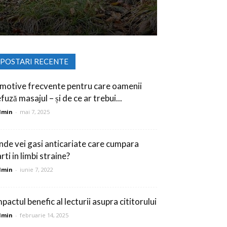
POSTARI RECENTE
 motive frecvente pentru care oamenii
fuză masajul – și de ce ar trebui...
dmin
-
mai 7, 2025
nde vei gasi anticariate care cumpara
rti in limbi straine?
dmin
-
iunie 7, 2022
pactul benefic al lecturii asupra cititorului
dmin
-
februarie 14, 2025