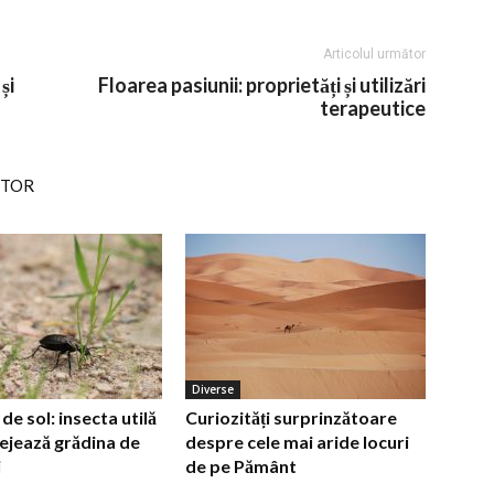
Articolul următor
și
Floarea pasiunii: proprietăți și utilizări
terapeutice
UTOR
Diverse
e sol: insecta utilă
Curiozități surprinzătoare
ejează grădina de
despre cele mai aride locuri
i
de pe Pământ