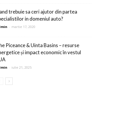
and trebuie sa ceri ajutor din partea
pecialistilor in domeniul auto?
dmin
-
martie 17, 2020
he Piceance & Uinta Basins – resurse
nergetice și impact economic în vestul
UA
dmin
-
iulie 21, 2025