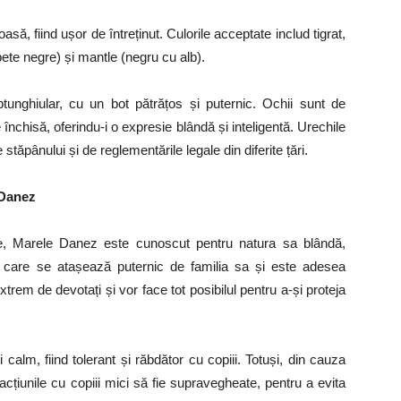
să, fiind ușor de întreținut. Culorile acceptate includ tigrat,
pete negre) și mantle (negru cu alb).
unghiular, cu un bot pătrățos și puternic. Ochii sunt de
 închisă, oferindu-i o expresie blândă și inteligentă. Urechile
 stăpânului și de reglementările legale din diferite țări.
 Danez
e, Marele Danez este cunoscut pentru natura sa blândă,
s, care se atașează puternic de familia sa și este adesea
xtrem de devotați și vor face tot posibilul pentru a-și proteja
alm, fiind tolerant și răbdător cu copiii. Totuși, din cauza
acțiunile cu copiii mici să fie supravegheate, pentru a evita