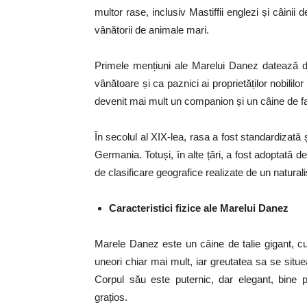
multor rase, inclusiv Mastiffii englezi și câini
vânătorii de animale mari.
Primele mențiuni ale Marelui Danez datează din
vânătoare și ca paznici ai proprietăților nobilil
devenit mai mult un companion și un câine de fam
În secolul al XIX-lea, rasa a fost standardiza
Germania. Totuși, în alte țări, a fost adoptată 
de clasificare geografice realizate de un naturali
Caracteristici fizice ale Marelui Danez
Marele Danez este un câine de talie gigant, cu
uneori chiar mai mult, iar greutatea sa se situe
Corpul său este puternic, dar elegant, bine p
grațios.