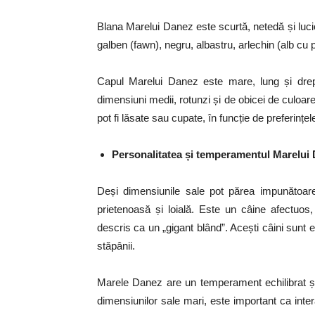
Blana Marelui Danez este scurtă, netedă și lucioa
galben (fawn), negru, albastru, arlechin (alb cu 
Capul Marelui Danez este mare, lung și drept
dimensiuni medii, rotunzi și de obicei de culoare
pot fi lăsate sau cupate, în funcție de preferințele
Personalitatea și temperamentul Marelui
Deși dimensiunile sale pot părea impunătoar
prietenoasă și loială. Este un câine afectuo
descris ca un „gigant blând”. Acești câini sunt e
stăpânii.
Marele Danez are un temperament echilibrat și c
dimensiunilor sale mari, este important ca inter