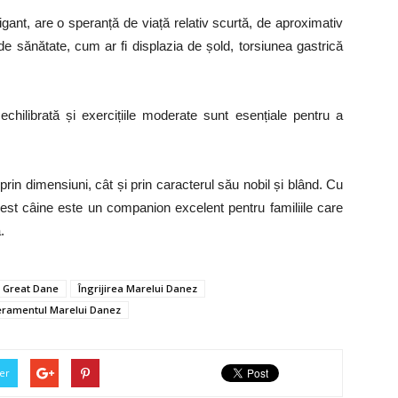
gant, are o speranță de viață relativ scurtă, de aproximativ
e sănătate, cum ar fi displazia de șold, torsiunea gastrică
 echilibrată și exercițiile moderate sunt esențiale pentru a
in dimensiuni, cât și prin caracterul său nobil și blând. Cu
acest câine este un companion excelent pentru familiile care
.
Great Dane
Îngrijirea Marelui Danez
ramentul Marelui Danez
er