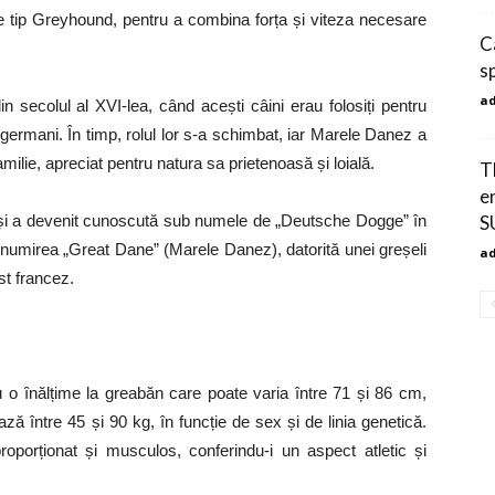
i de tip Greyhound, pentru a combina forța și viteza necesare
C
s
a
 secolul al XVI-lea, când acești câini erau folosiți pentru
or germani. În timp, rolul lor s-a schimbat, iar Marele Danez a
ilie, apreciat pentru natura sa prietenoasă și loială.
T
e
tă și a devenit cunoscută sub numele de „Deutsche Dogge” în
S
denumirea „Great Dane” (Marele Danez), datorită unei greșeli
a
st francez.
 o înălțime la greabăn care poate varia între 71 și 86 cm,
ază între 45 și 90 kg, în funcție de sex și de linia genetică.
roporționat și musculos, conferindu-i un aspect atletic și