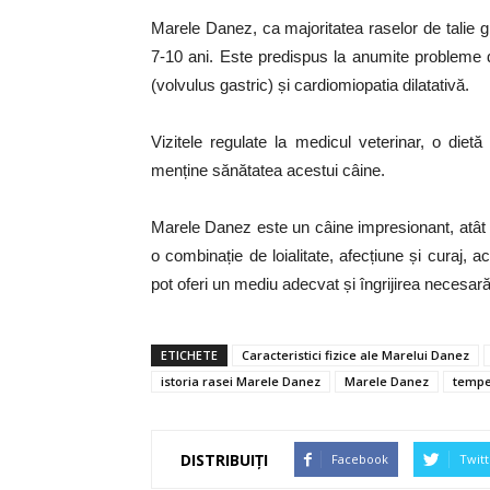
Marele Danez, ca majoritatea raselor de talie gi
7-10 ani. Este predispus la anumite probleme d
(volvulus gastric) și cardiomiopatia dilatativă.
Vizitele regulate la medicul veterinar, o dietă
menține sănătatea acestui câine.
Marele Danez este un câine impresionant, atât pr
o combinație de loialitate, afecțiune și curaj, 
pot oferi un mediu adecvat și îngrijirea necesară
ETICHETE
Caracteristici fizice ale Marelui Danez
istoria rasei Marele Danez
Marele Danez
tempe
DISTRIBUIȚI
Facebook
Twitt