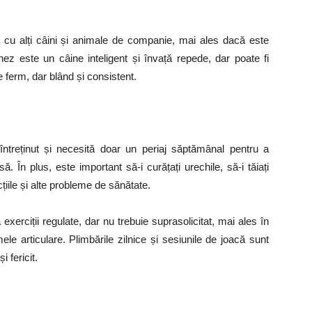
cu alți câini și animale de companie, mai ales dacă este
ez este un câine inteligent și învață repede, dar poate fi
e ferm, dar blând și consistent.
treținut și necesită doar un periaj săptămânal pentru a
. În plus, este important să-i curățați urechile, să-i tăiați
fecțiile și alte probleme de sănătate.
erciții regulate, dar nu trebuie suprasolicitat, mai ales în
le articulare. Plimbările zilnice și sesiunile de joacă sunt
 fericit.