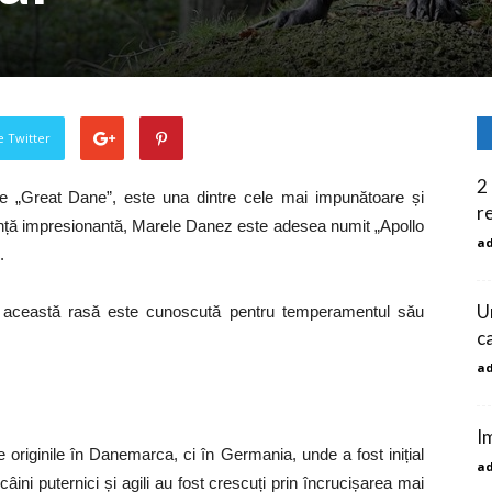
pe Twitter
2
e „Great Dane”, este una dintre cele mai impunătoare și
re
zență impresionantă, Marele Danez este adesea numit „Apollo
a
.
U
e, această rasă este cunoscută pentru temperamentul său
ca
a
Im
 originile în Danemarca, ci în Germania, unde a fost inițial
a
âini puternici și agili au fost crescuți prin încrucișarea mai