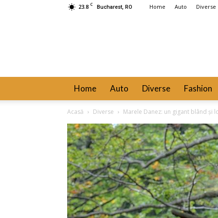
C
23.8
Home
Auto
Diverse
Bucharest, RO
Home
Auto
Diverse
Fashion
Acasă
Diverse
Marele Danez: un gigant blând și lo