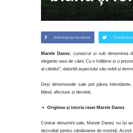
Distribuiți pe Facebook
Distribuiți 
Marele Danez
, cunoscut și sub denumirea d
elegante rase de câini. Cu o înălțime și o pre
al câinilor”, datorită aspectului său nobil și demn
Deși dimensiunile sale pot părea intimidant
blând, afectuos și devotat.
Originea și istoria rasei Marele Danez
Contrar denumirii sale, Marele Danez nu își are
dezvoltat pentru vânătoarea de mistreți. Acești c