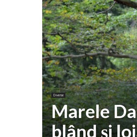
Diverse
Marele Dan
blând și loi