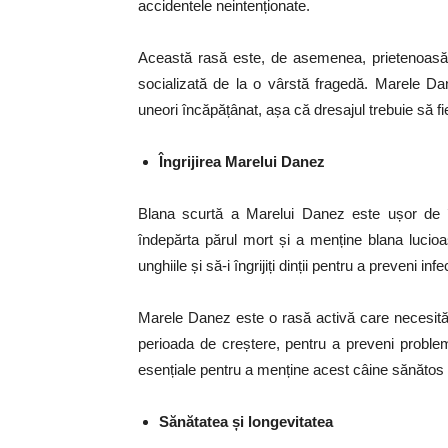
accidentele neintenționate.
Această rasă este, de asemenea, prietenoasă 
socializată de la o vârstă fragedă. Marele Dan
uneori încăpățânat, așa că dresajul trebuie să fi
Îngrijirea Marelui Danez
Blana scurtă a Marelui Danez este ușor de în
îndepărta părul mort și a menține blana lucioasă
unghiile și să-i îngrijiți dinții pentru a preveni in
Marele Danez este o rasă activă care necesită ex
perioada de creștere, pentru a preveni probleme
esențiale pentru a menține acest câine sănătos și
Sănătatea și longevitatea