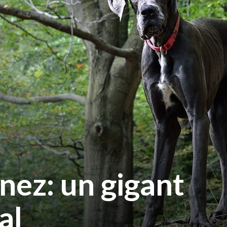
ez: un gigant
al