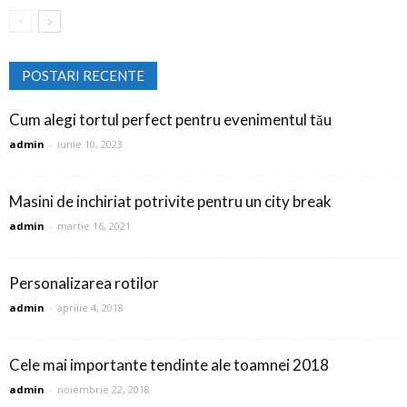
POSTARI RECENTE
Cum alegi tortul perfect pentru evenimentul tău
admin
-
iunie 10, 2023
Masini de inchiriat potrivite pentru un city break
admin
-
martie 16, 2021
Personalizarea rotilor
admin
-
aprilie 4, 2018
Cele mai importante tendinte ale toamnei 2018
admin
-
noiembrie 22, 2018