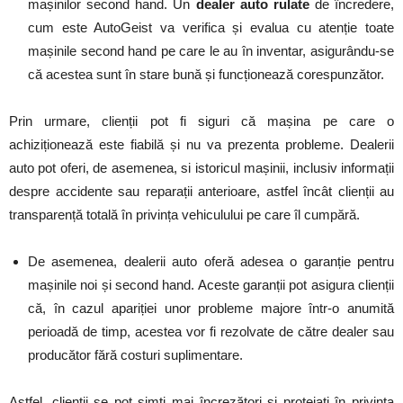
mașinilor second hand. Un
dealer auto rulate
de încredere,
cum este AutoGeist va verifica și evalua cu atenție toate
mașinile second hand pe care le au în inventar, asigurându-se
că acestea sunt în stare bună și funcționează corespunzător.
Prin urmare, clienții pot fi siguri că mașina pe care o
achiziționează este fiabilă și nu va prezenta probleme. Dealerii
auto pot oferi, de asemenea, si istoricul mașinii, inclusiv informații
despre accidente sau reparații anterioare, astfel încât clienții au
transparență totală în privința vehiculului pe care îl cumpără.
De asemenea, dealerii auto oferă adesea o garanție pentru
mașinile noi și second hand. Aceste garanții pot asigura clienții
că, în cazul apariției unor probleme majore într-o anumită
perioadă de timp, acestea vor fi rezolvate de către dealer sau
producător fără costuri suplimentare.
Astfel, clienții se pot simți mai încrezători și protejați în privința