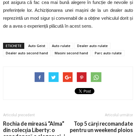
pot asigura că fac cea mai bună alegere în funcție de nevoile și
preferințele lor. Achiziționarea unei mașini de la un dealer auto
reprezintă un mod sigur și convenabil de a obține vehiculul dorit și
de a avea o experiență plăcută în acest sens.
ETICHETE
Auto Geist
Auto rulate
Dealer auto rulate
Dealer auto second hand
Masini second hand
Parc auto rulate
Articolul precedent
Articolul următor
Rochia de mireasă “Alma”
Top 5 cărți recomandate
din colecția Liberty: o
pentru un weekend ploios