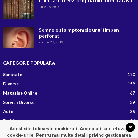
Cum sa-ti creezi propria biblioteca acasa
iulie 25, 2018
Semnele si simptomele unui timpan
perforat
aprilie 27, 2019
CATEGORIE POPULARĂ
Sanatate
170
Diverse
159
Magazine Online
67
Servicii Diverse
39
Auto
35
Fashion
26
Acest site folosește cookie-uri. Acceptați sau refuzați
Afaceri si Finante
13
cookie-urile. Pentru mai multe detalii privind gestionarea