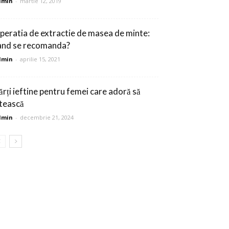
dmin
-
martie 12, 2019
peratia de extractie de masea de minte:
and se recomanda?
dmin
-
aprilie 15, 2021
ărți ieftine pentru femei care adoră să
itească
dmin
-
decembrie 21, 2024