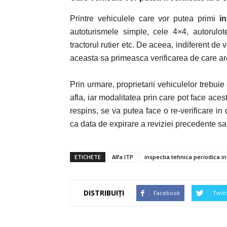
Printre vehiculele care vor putea primi
i
autoturismele simple, cele 4×4, autorulo
tractorul rutier etc. De aceea, indiferent de
aceasta sa primeasca verificarea de care are
Prin urmare, proprietarii vehiculelor trebui
afla, iar modalitatea prin care pot face acest
respins, se va putea face o re-verificare in
ca data de expirare a reviziei precedente sa 
ETICHETE
Alfa ITP
inspectia tehnica periodica in
DISTRIBUIȚI
Facebook
Twitt