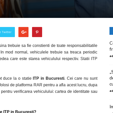
pe Twitter
C
a trebuie sa fie constienti de toate responsabilitatile
f
 In mod normal, vehiculele trebuie sa treaca periodic
a
edea care este starea vehiculului respectiv. Statii ITP
„
d
ot duce la o statie
ITP in Bucuresti
. Cei care nu sunt
c
a folosi de platforma RAR pentru a afla acest lucru, dupa
a
entru verificarea vehiculului: cartea de identitate sau
I
tie ITP in Bucuresti?