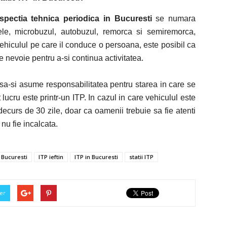
nspectia tehnica periodica in Bucuresti
se numara
tele, microbuzul, autobuzul, remorca si semiremorca,
 vehiculul pe care il conduce o persoana, este posibil ca
 nevoie pentru a-si continua activitatea.
e sa-si asume responsabilitatea pentru starea in care se
 lucru este printr-un ITP. In cazul in care vehiculul este
 decurs de 30 zile, doar ca oamenii trebuie sa fie atenti
nu fie incalcata.
 Bucuresti
ITP ieftin
ITP in Bucuresti
statii ITP
er