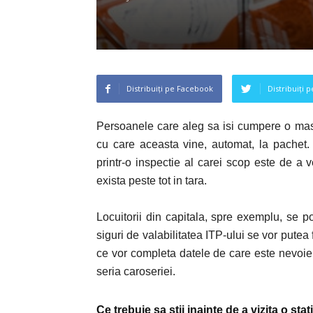
Distribuiți pe Facebook
Distribuiți 
Persoanele care aleg sa isi cumpere o masin
cu care aceasta vine, automat, la pachet.
printr-o inspectie al carei scop este de a v
exista peste tot in tara.
Locuitorii din capitala, spre exemplu, se p
siguri de valabilitatea ITP-ului se vor pute
ce vor completa datele de care este nevoie p
seria caroseriei.
Ce trebuie sa stii inainte de a vizita o sta