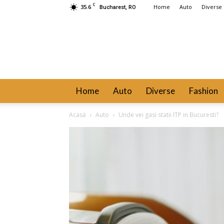
C
35.6
Home
Auto
Diverse
Bucharest, RO
Home
Auto
Diverse
Fashion
Acasă
Auto
Unde vei gasi statii ITP in Bucuresti?