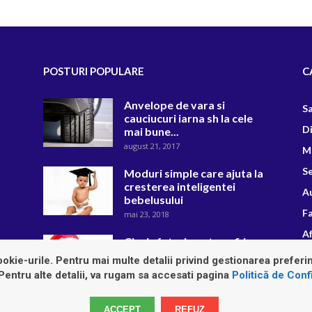
POSTURI POPULARE
C
Anvelope de vara si
S
cauciucuri iarna sh la cele
D
mai bune...
august 21, 2017
M
Se
Moduri simple care ajuta la
cresterea inteligentei
A
bebelusului
F
mai 23, 2018
Af
Cinci sfaturi pentru a fi in
forma de Craciun
R
okie-urile. Pentru mai multe detalii privind gestionarea preferin
decembrie 20, 2018
 Pentru alte detalii, va rugam sa accesati pagina
Politică de Confi
ACCEPT
REFUZ