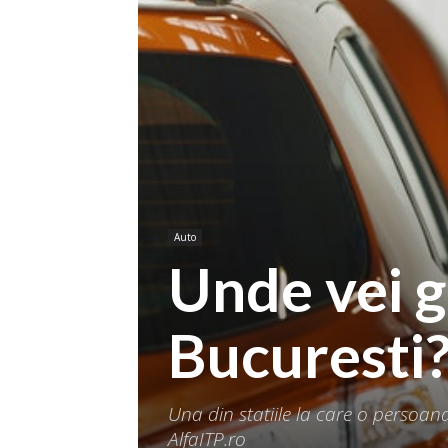
Auto
Unde vei ga
Bucuresti
Una din statiile la care o persoan
AlfaITP.ro