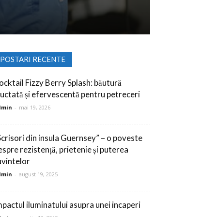
POSTARI RECENTE
ocktail Fizzy Berry Splash: băutură
ructată și efervescentă pentru petreceri
dmin
-
mai 19, 2026
Scrisori din insula Guernsey” – o poveste
espre rezistență, prietenie și puterea
uvintelor
dmin
-
august 19, 2025
mpactul iluminatului asupra unei incaperi