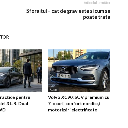
Articolul următor
Sforaitul – cat de grav este si cum se
poate trata
UTOR
Auto
practice pentru
Volvo XC90: SUV premium cu
el 3 L.R. Dual
7 locuri, confort nordic și
WD
motorizări electrificate