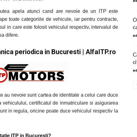
a
putea apela atunci cand are nevoie de un ITP este
roape toate categoriile de vehicule, iar pentru contracte,
O
c
ul in care este folosit vehiculul respectiv, intervalul de
sa difere.
a
hnica periodica in Bucuresti | AlfaITP.ro
C
c
a
e au nevoie sunt cartea de identitate a celui care duce
a vehiculului, certificatul de inmatriculare si asigurarea
nt in regula, oricine poate duce vehiculul respectiv la
statie ITP in Bucuresti?