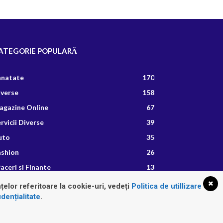
ATEGORIE POPULARĂ
anatate
170
iverse
158
agazine Online
67
rvicii Diverse
39
uto
35
ashion
26
aceri si Finante
13
etete Culinare
8
țelor referitoare la cookie-uri, vedeți
Politica de utillizare
dențialitate
.