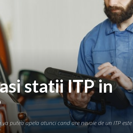
si statii ITP in
?
a va putea apela atunci cand are nevoie de un ITP este