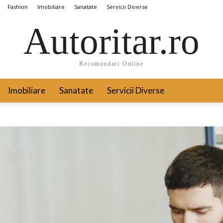
Fashion
Imobiliare
Sanatate
Servicii Diverse
Autoritar.ro
Recomandari Online
Imobiliare
Sanatate
Servicii Diverse