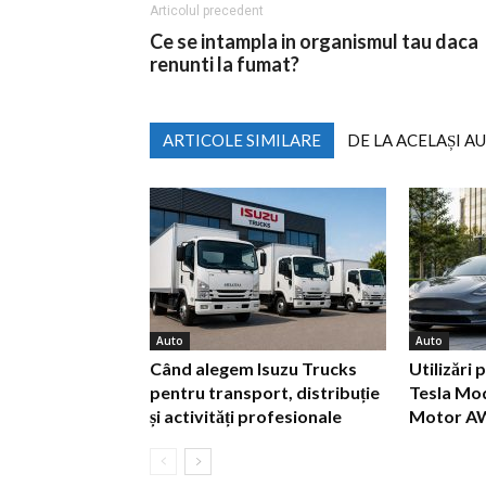
Articolul precedent
Ce se intampla in organismul tau daca
renunti la fumat?
ARTICOLE SIMILARE
DE LA ACELAȘI A
Auto
Auto
Când alegem Isuzu Trucks
Utilizări 
pentru transport, distribuție
Tesla Mod
și activități profesionale
Motor A