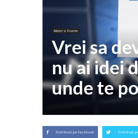
Afaceri si Finante
Vrei sa de
nu ai idei 
unde te pot
Distribuiți pe Facebook
Distribuiți 