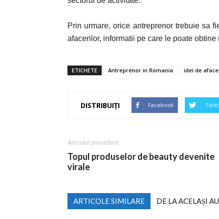
sectorul de activitate.
Prin urmare, orice antreprenor trebuie sa fi
afacerilor, informatii pe care le poate obtine
ETICHETE
Antreprenor in Romania
idei de aface
DISTRIBUIȚI
Facebook
Twitt
Articolul precedent
Topul produselor de beauty devenite
virale
ARTICOLE SIMILARE
DE LA ACELAȘI A