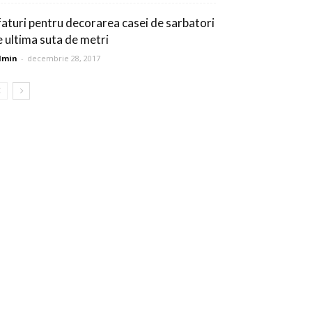
faturi pentru decorarea casei de sarbatori
e ultima suta de metri
dmin
-
decembrie 28, 2017