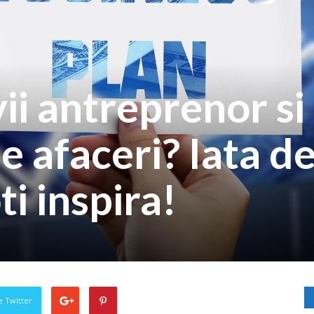
vii antreprenor si
de afaceri? Iata d
i inspira!
pe Twitter