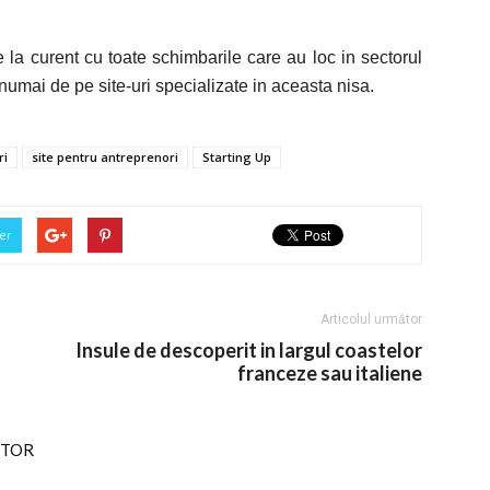
e la curent cu toate schimbarile care au loc in sectorul
 numai de pe site-uri specializate in aceasta nisa.
ri
site pentru antreprenori
Starting Up
er
Articolul următor
Insule de descoperit in largul coastelor
franceze sau italiene
UTOR