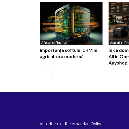
Afaceri si Finante
Afaceri si Fi
Importanța softului CRM în
În ce dom
agricultura modernă
All in O
Anyshop 
Autoritar.ro - Recomandari Online