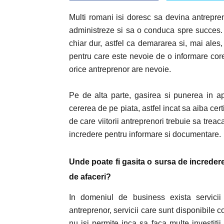
Multi romani isi doresc sa devina antrepren
administreze si sa o conduca spre succes. 
chiar dur, astfel ca demararea si, mai ales
pentru care este nevoie de o informare corec
orice antreprenor are nevoie.
Pe de alta parte, gasirea si punerea in a
cererea de pe piata, astfel incat sa aiba cer
de care viitorii antreprenori trebuie sa tre
incredere pentru informare si documentare.
Unde poate fi gasita o sursa de incredere
de afaceri?
In domeniul de business exista servic
antreprenor, servicii care sunt disponibile 
nu isi permite inca sa faca multe investitii