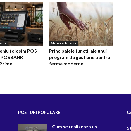
nante
Afaceri si Finante
eniu folosim POS
Principalele functii ale unui
ne POSBANK
program de gestiune pentru
Prime
ferme moderne
POSTURI POPULARE
C
Cum se realizeaza un
S