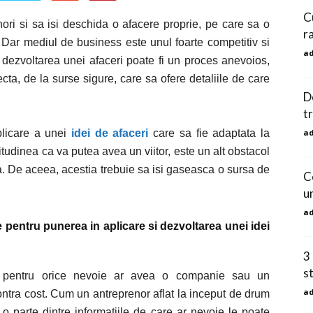
C
ori si sa isi deschida o afacere proprie, pe care sa o
r
Dar mediul de business este unul foarte competitiv si
a
, dezvoltarea unei afaceri poate fi un proces anevoios,
ta, de la surse sigure, care sa ofere detaliile de care
D
t
plicare a unei
idei de afaceri
care sa fie adaptata la
a
titudinea ca va putea avea un viitor, este un alt obstacol
aca. De aceea, acestia trebuie sa isi gaseasca o sursa de
C
u
a
 pentru punerea in aplicare si dezvoltarea unei idei
3
s
ii pentru orice nevoie ar avea o companie sau un
a
contra cost. Cum un antreprenor aflat la inceput de drum
, o parte dintre informatiile de care ar nevoie le poate