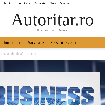
Fashion
Imobiliare
Sanatate
Servicii Diverse
Autoritar.ro
Recomandari Online
Imobiliare
Sanatate
Servicii Diverse
i nu ai idei de afaceri? Iata de...