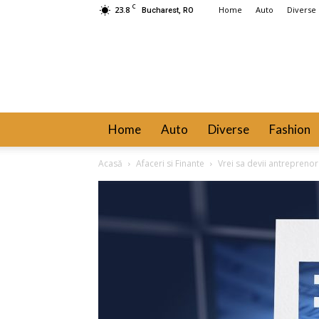
C
23.8
Home
Auto
Diverse
Bucharest, RO
Home
Auto
Diverse
Fashion
Acasă
Afaceri si Finante
Vrei sa devii antreprenor s