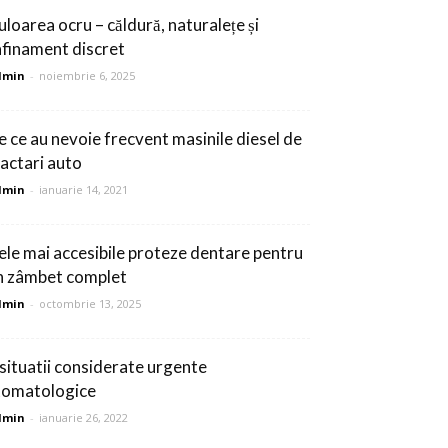
uloarea ocru – căldură, naturalețe și
afinament discret
dmin
-
noiembrie 6, 2025
e ce au nevoie frecvent masinile diesel de
ractari auto
dmin
-
ianuarie 14, 2021
ele mai accesibile proteze dentare pentru
n zâmbet complet
dmin
-
octombrie 13, 2025
 situatii considerate urgente
tomatologice
dmin
-
ianuarie 26, 2022