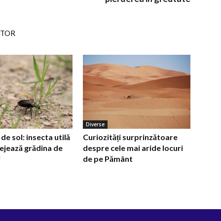
UTOR
Diverse
e sol: insecta utilă
Curiozități surprinzătoare
ejează grădina de
despre cele mai aride locuri
i
de pe Pământ