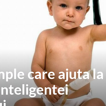
ple care ajuta la
inteligentei
i