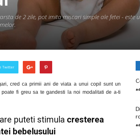
arsta de 2 zile, pot imita miscari simple ale fetei - este
emelor.
pe Twitter
C
gari, cred ca primii ani de viata a unui copil sunt un
a
poate fi greu sa te gandesti la noi modalitati de a-ti
D
r
are puteti stimula
cresterea
a
ntei bebelusului