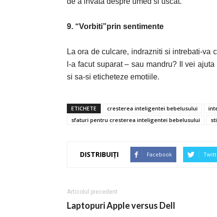
de a invata despre umed si uscat.
9. “Vorbiti”prin sentimente
La ora de culcare, indrazniti si intrebati-va co
l-a facut suparat – sau mandru? Il vei ajuta
si sa-si eticheteze emotiile.
ETICHETE
cresterea inteligentei bebelusului
int
sfaturi pentru cresterea inteligentei bebelusului
st
DISTRIBUIȚI
Facebook
Twitt
Articolul precedent
Laptopuri Apple versus Dell