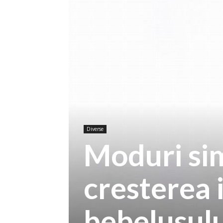
Diverse
Moduri sim
cresterea 
bebelusulu