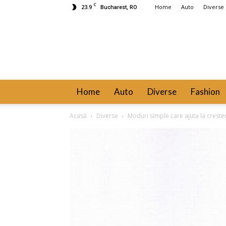
C
23.9
Home
Auto
Diverse
Bucharest, RO
Home
Auto
Diverse
Fashion
Acasă
Diverse
Moduri simple care ajuta la crester