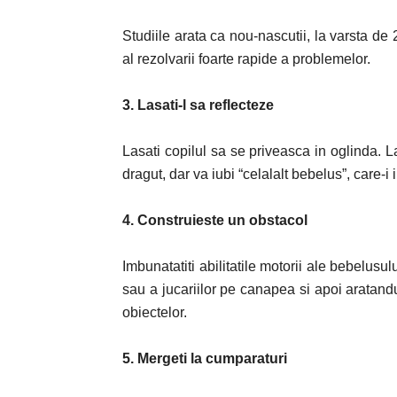
Studiile arata ca nou-nascutii, la varsta de 
al rezolvarii foarte rapide a problemelor.
3. Lasati-l sa reflecteze
Lasati copilul sa se priveasca in oglinda. L
dragut, dar va iubi “celalalt bebelus”, care-i
4. Construieste un obstacol
Imbunatatiti abilitatile motorii ale bebelusu
sau a jucariilor pe canapea si apoi aratandu
obiectelor.
5. Mergeti la cumparaturi