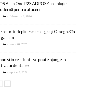
OS All In One P2S ADPOS 4: o soluție
odernă pentru afaceri
dmin
-
februarie 8, 2024
e roluri îndeplinesc acizii grași Omega 3 în
rganism
dmin
-
iunie 20, 2026
nd si in ce situatii se poate ajunge la
xtractii dentare?
dmin
-
aprilie 9, 2022