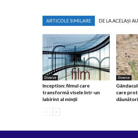
ARTICOLE SIMILARE
DE LA ACELAȘI A
Diverse
Diverse
Inception: filmul care
Gândacul d
transformă visele într-un
care prot
labirint al minții
dăunător