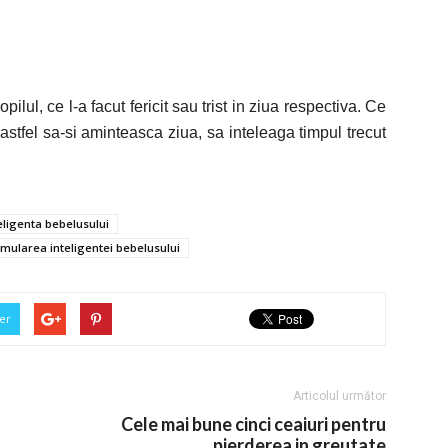
pilul, ce l-a facut fericit sau trist in ziua respectiva. Ce
 astfel sa-si aminteasca ziua, sa inteleaga timpul trecut
eligenta bebelusului
imularea inteligentei bebelusului
er
Articolul următor
Cele mai bune cinci ceaiuri pentru
pierderea in greutate