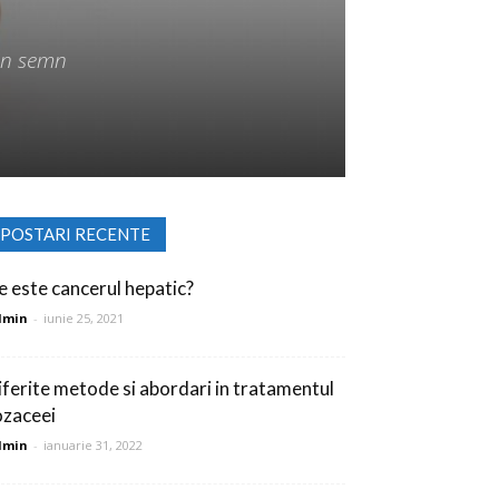
 un semn
POSTARI RECENTE
e este cancerul hepatic?
dmin
-
iunie 25, 2021
iferite metode si abordari in tratamentul
ozaceei
dmin
-
ianuarie 31, 2022