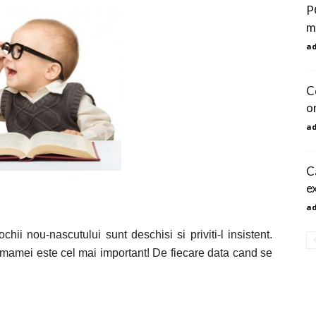
P
m
a
C
o
a
Ca
e
a
chii nou-nascutului sunt deschisi si priviti
-l
insistent.
 mamei este cel mai important! De fiecare data cand se