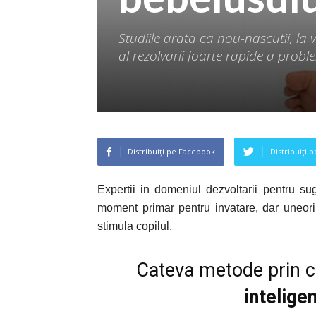
Studiile arata ca nou-nascutii, la v
al rezolvarii foarte rapide a probl
Distribuiți pe Facebook
Distribuiți 
Expertii in domeniul dezvoltarii pentru su
moment primar pentru invatare, dar uneori 
stimula copilul.
Cateva metode prin c
intelige