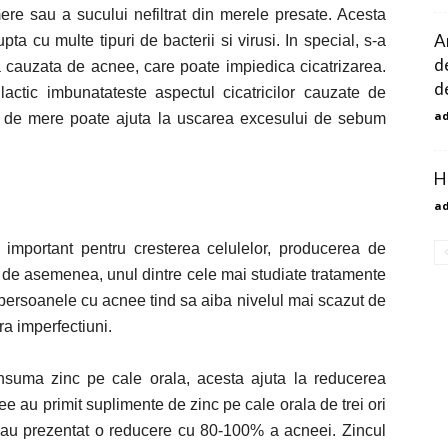
ere sau a sucului nefiltrat din merele presate. Acesta
A
ta cu multe tipuri de bacterii si virusi. In special, s-a
d
a cauzata de acnee, care poate impiedica cicatrizarea.
de
ctic imbunatateste aspectul cicatricilor cauzate de
a
ru de mere poate ajuta la uscarea excesului de sebum
H
a
e important pentru cresterea celulelor, producerea de
 de asemenea, unul dintre cele mai studiate tratamente
 persoanele cu acnee tind sa aiba nivelul mai scazut de
ra imperfectiuni.
nsuma zinc pe cale orala, acesta ajuta la reducerea
ee au primit suplimente de zinc pe cale orala de trei ori
 au prezentat o reducere cu 80-100% a acneei. Zincul