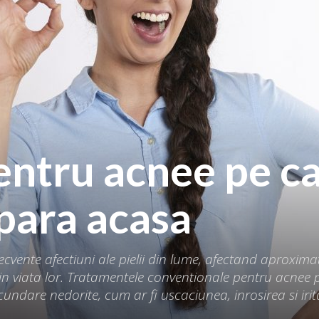
entru acnee pe c
epara acasa
ecvente afectiuni ale pielii din lume, afectand aproxima
n viata lor. Tratamentele conventionale pentru acnee p
ecundare nedorite, cum ar fi uscaciunea, inrosirea si iri