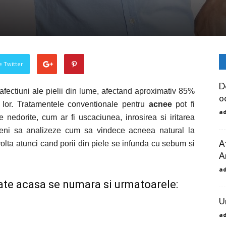
pe Twitter
De
fectiuni ale pielii din lume, afectand aproximativ 85%
o
 lor. Tratamentele conventionale pentru
acnee
pot fi
a
 nedorite, cum ar fi uscaciunea, inrosirea si iritarea
ameni sa analizeze cum sa vindece acneea natural la
At
volta atunci cand porii din piele se infunda cu sebum si
A
a
izate acasa se numara si urmatoarele:
U
a