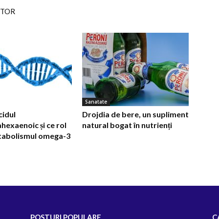
UTOR
Sanatate
cidul
Drojdia de bere, un supliment
hexaenoic și ce rol
natural bogat în nutrienți
etabolismul omega-3
POSTURI POPULARE
C