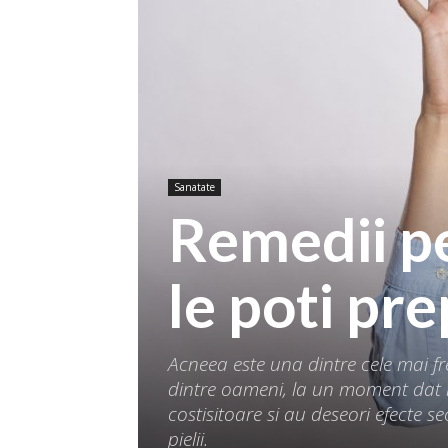
Sanatate
Remedii p
le poti pr
Acneea este una dintre cele mai fr
dintre oameni, la un moment dat i
costisitoare si au deseori efecte s
pielii.