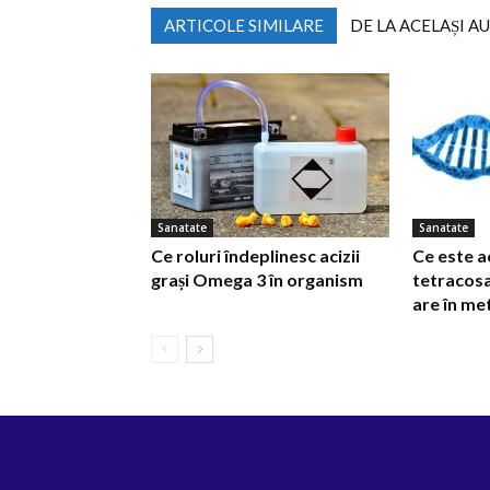
ARTICOLE SIMILARE
DE LA ACELAȘI A
Sanatate
Sanatate
Ce roluri îndeplinesc acizii
Ce este a
grași Omega 3 în organism
tetracosa
are în m