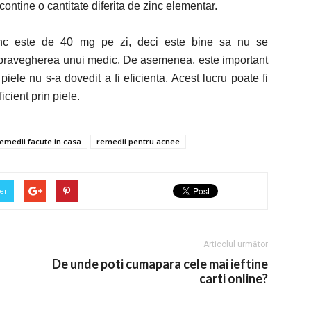
contine o cantitate diferita de zinc elementar.
inc este de 40 mg pe zi, deci este bine sa nu se
upravegherea unui medic. De asemenea, este important
piele nu s-a dovedit a fi eficienta. Acest lucru poate fi
icient prin piele.
emedii facute in casa
remedii pentru acnee
er
Articolul următor
De unde poti cumapara cele mai ieftine
carti online?