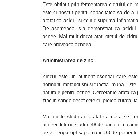
Este obtinut prin fermentarea cidrului de m
este cunoscut pentru capacitatea sa de a lup
aratat ca acidul succinic suprima inflamati
De asemenea, s-a demonstrat ca acidul la
acnee. Mai mult decat atat, otetul de cid
care provoaca acneea.
Administrarea de zinc
Zincul este un nutrient esential care est
hormoni, metabolism si functia imuna. Este,
naturale pentru acnee. Cercetarile arata ca
zinc in sange decat cele cu pielea curata, fa
Mai multe studii au aratat ca daca se co
acneei. Intr-un studiu, 48 de pacienti cu acn
pe zi. Dupa opt saptamani, 38 de pacienti