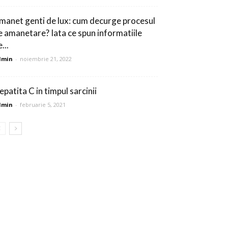
manet genti de lux: cum decurge procesul
e amanetare? Iata ce spun informatiile
...
dmin
-
noiembrie 21, 2022
epatita C in timpul sarcinii
dmin
-
februarie 5, 2021