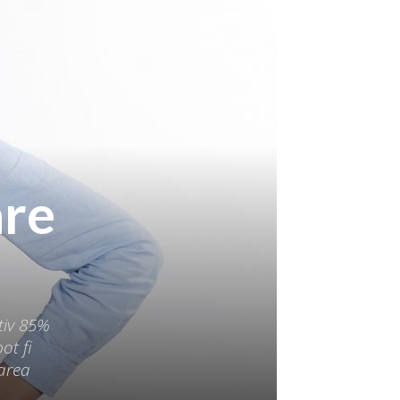
are
tiv 85%
ot fi
tarea