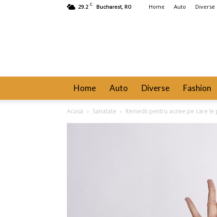
C
29.2
Home
Auto
Diverse
Bucharest, RO
Home
Auto
Diverse
Fashion
Acasă
Sanatate
Remedii pentru acnee pe care le 