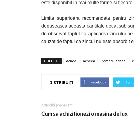
este disponibil in mai multe forme si fiecare 
Limita superioara recomandata pentru z
depaseasca aceasta cantitate decat sub s
de observat faptul ca aplicarea zincului pe 
cauzat de faptul ca zincul nu este absorbit ef
ETICHETE
acnee
acneea
remedii acnee
r
DISTRIBUIȚI
Facebook
Twitt
Articolul precedent
Cum sa achizitionezi o masina de lux