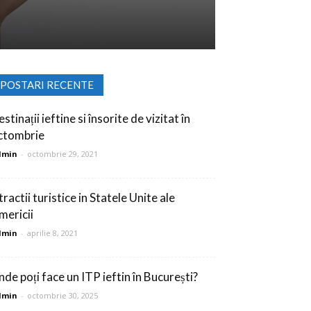
POSTARI RECENTE
stinații ieftine si însorite de vizitat în
ctombrie
dmin
-
octombrie 29, 2021
ractii turistice in Statele Unite ale
mericii
dmin
-
aprilie 8, 2021
nde poți face un ITP ieftin în București?
dmin
-
octombrie 30, 2025