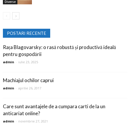
Diverse
POSTARI RECENTE
Rața Blagovarsky: o rasă robustă și productivă ideală
pentru gospodării
admin
-
iulie 23, 2025
Machiajul ochilor caprui
admin
-
aprilie 26, 2017
Care sunt avantajele de a cumpara carti de la un
anticariat online?
admin
-
noiembrie 27, 2021