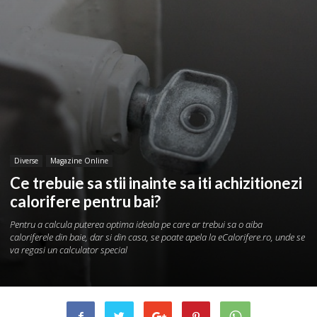
Diverse
Magazine Online
Ce trebuie sa stii inainte sa iti achizitionezi
calorifere pentru bai?
Pentru a calcula puterea optima ideala pe care ar trebui sa o aiba
caloriferele din baie, dar si din casa, se poate apela la eCalorifere.ro, unde se
va regasi un calculator special