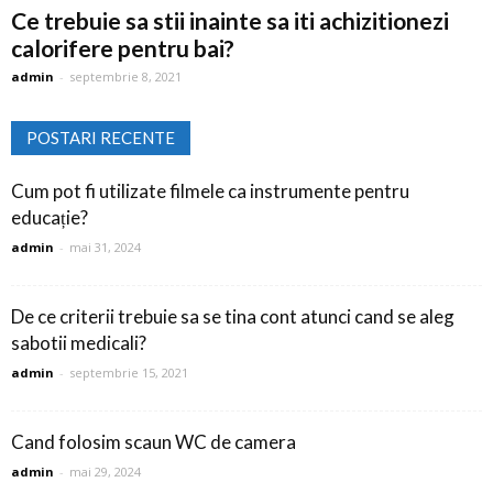
Ce trebuie sa stii inainte sa iti achizitionezi
calorifere pentru bai?
admin
-
septembrie 8, 2021
POSTARI RECENTE
Cum pot fi utilizate filmele ca instrumente pentru
educație?
admin
-
mai 31, 2024
De ce criterii trebuie sa se tina cont atunci cand se aleg
sabotii medicali?
admin
-
septembrie 15, 2021
Cand folosim scaun WC de camera
admin
-
mai 29, 2024