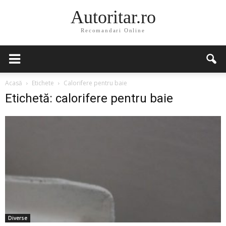
Autoritar.ro
Recomandari Online
Acasă
Etichete
Calorifere pentru baie
Etichetă: calorifere pentru baie
Diverse