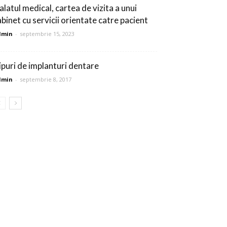
alatul medical, cartea de vizita a unui
abinet cu servicii orientate catre pacient
dmin
-
septembrie 15, 2023
ipuri de implanturi dentare
dmin
-
septembrie 8, 2017