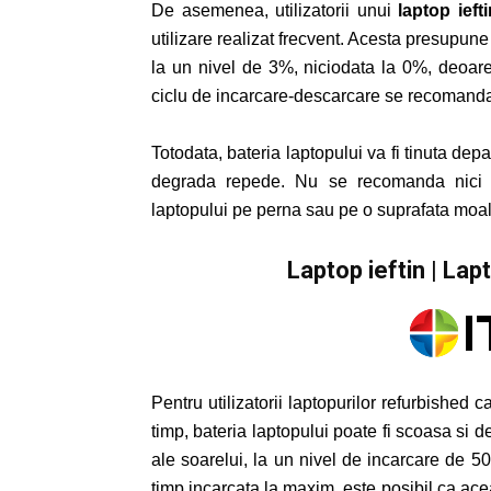
De asemenea, utilizatorii unui
laptop ieft
utilizare realizat frecvent. Acesta presupun
la un nivel de 3%, niciodata la 0%, deoarec
ciclu de incarcare-descarcare se recomanda 
Totodata, bateria laptopului va fi tinuta dep
degrada repede. Nu se recomanda nici blo
laptopului pe perna sau pe o suprafata moal
Laptop ieftin | Lap
Pentru utilizatorii laptopurilor refurbished
timp, bateria laptopului poate fi scoasa si d
ale soarelui, la un nivel de incarcare de 
timp incarcata la maxim, este posibil ca ace