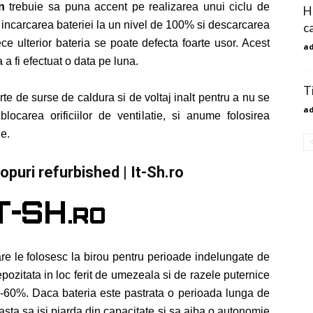
in
trebuie sa puna accent pe realizarea unui ciclu de
H
e incarcarea bateriei la un nivel de 100% si descarcarea
c
e ulterior bateria se poate defecta foarte usor. Acest
a
a fi efectuat o data pe luna.
T
arte de surse de caldura si de voltaj inalt pentru a nu se
a
carea orificiilor de ventilatie, si anume folosirea
e.
topuri refurbished | It-Sh.ro
 care le folosesc la birou pentru perioade indelungate de
epozitata in loc ferit de umezeala si de razele puternice
50-60%. Daca bateria este pastrata o perioada lunga de
asta sa isi piarda din capacitate si sa aiba o autonomie