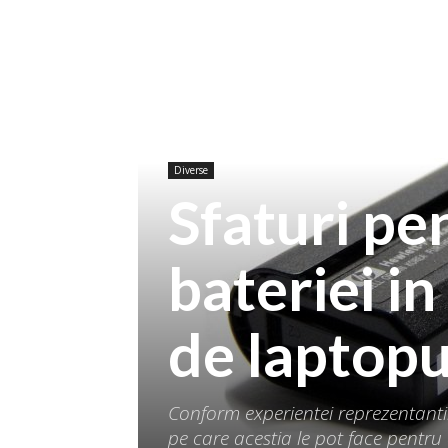
Diverse
Sfaturi pe
bateriei in
de laptopu
Conform experientei reprezentantilo
pe care acestia le pot face pentru 