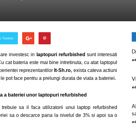
pe Twitter
D
 care investesc in
laptopuri refurbished
sunt interesati
a
u cat bateria este mai bine intretinuta, cu atat laptopul
erientei reprezentantilor
It-Sh.ro,
exista cateva actiuni
 le pot face pentru a prelungi durata de viata a bateriei.
V
a
ta a bateriei unor
laptopuri refurbished
A
rebuie sa il faca utilizatorii unui laptop refurbished
s
teriei sa o descarce pana la nivelul de 3% si apoi sa o
a