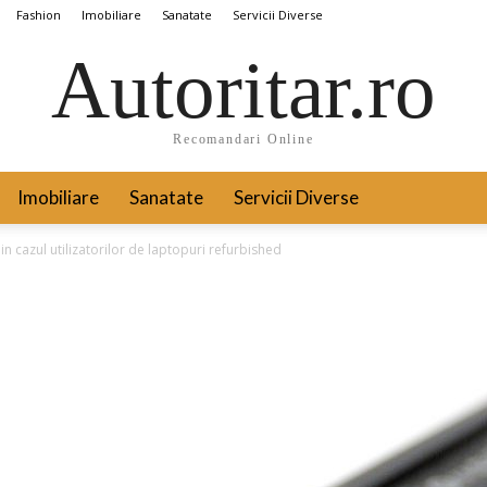
Fashion
Imobiliare
Sanatate
Servicii Diverse
Autoritar.ro
Recomandari Online
Imobiliare
Sanatate
Servicii Diverse
 in cazul utilizatorilor de laptopuri refurbished