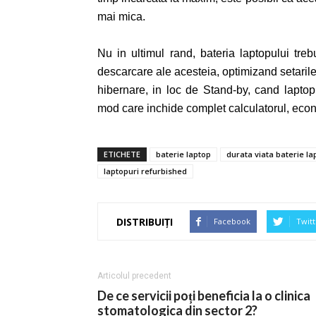
mai mica.
Nu in ultimul rand, bateria laptopului treb
descarcare ale acesteia, optimizand setaril
hibernare, in loc de Stand-by, cand lapto
mod care inchide complet calculatorul, eco
ETICHETE
baterie laptop
durata viata baterie la
laptopuri refurbished
DISTRIBUIȚI
Facebook
Twitt
Articolul precedent
De ce servicii poți beneficia la o clinica
stomatologica din sector 2?