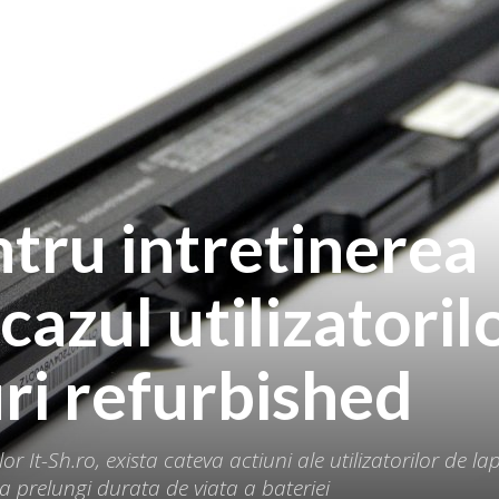
ntru intretinerea
 cazul utilizatoril
ri refurbished
r It-Sh.ro, exista cateva actiuni ale utilizatorilor de la
a prelungi durata de viata a bateriei