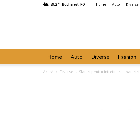
C
29.2
Home
Auto
Diverse
Bucharest, RO
Home
Auto
Diverse
Fashion
Acasă
Diverse
Sfaturi pentru intretinerea bateriei