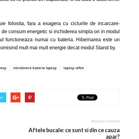
uie folosita, fara a exagera cu ciclurile de incarcare-
e de consum energetic si inchiderea simpla ori in modul
pul functoneaza numai cu bateria. Hibernarea este un
nomisind mult mai mult energie decat modul Stand by.
ptop
intretinere baterie laptop
laptop ieftin
er
Articolul următor
Aftele bucale: ce sunt si din ce cauza
apar?