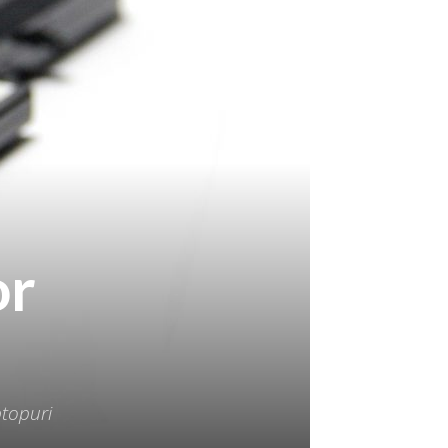
or
ptopuri