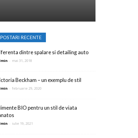
POSTARI RECENTE
iferenta dintre spalare si detailing auto
dmin
-
mai 31, 2018
ictoria Beckham – un exemplu de stil
dmin
-
februarie 29, 2020
limente BIO pentru un stil de viata
anatos
dmin
-
iulie 19, 2021