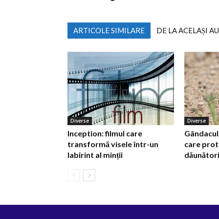
ARTICOLE SIMILARE
DE LA ACELAȘI A
Diverse
Diverse
Inception: filmul care
Gândacul d
transformă visele într-un
care prot
labirint al minții
dăunător