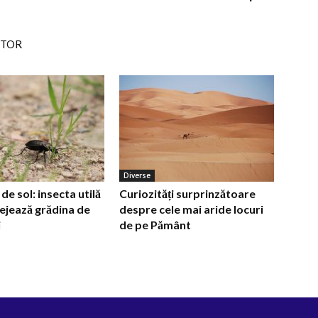
UTOR
Diverse
e sol: insecta utilă
Curiozități surprinzătoare
ejează grădina de
despre cele mai aride locuri
i
de pe Pământ