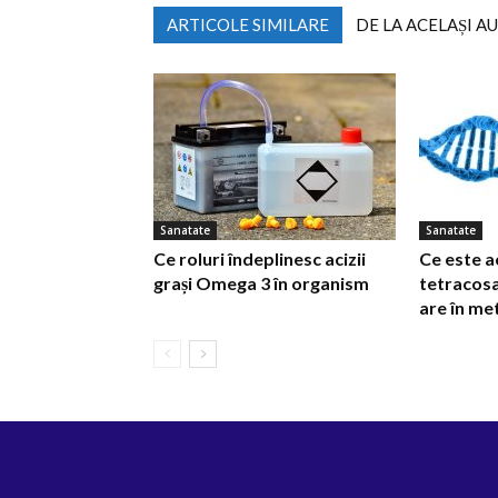
ARTICOLE SIMILARE
DE LA ACELAȘI A
Sanatate
Sanatate
Ce roluri îndeplinesc acizii
Ce este a
grași Omega 3 în organism
tetracosa
are în m