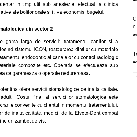
entar in timp util sub anestezie, efectuat la clinica
ive ale bolilor orale si iti va economisi bugetul.
C
nu
omatologica din sector 2
a
o gama larga de servicii: tratamentul cariilor si a
folosind sistemul ICON, restaurarea dintilor cu materiale
T
 tratamentul endodontic al canalelor cu control radiologic
a
teriale compozite etc. Operatia se efectueaza sub
ceea ce garanteaza o operatie nedureroasa.
olentina
ofera servicii stomatologice de inalta calitate,
adulti. Costul final al serviciilor stomatologice este
ucrarile convenite cu clientul in momentul tratamentului.
r de inalta calitate, medicii de la E
lveto-
D
ent
combat
obtine un zambet de vis.