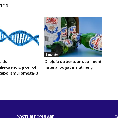
UTOR
Sanatate
cidul
Drojdia de bere, un supliment
hexaenoic și ce rol
natural bogat în nutrienți
etabolismul omega-3
POSTURI POPULARE
C