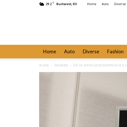
C
29.2
Home
Auto
Diverse
Bucharest, RO
Home
Auto
Diverse
Fashion
Acasă
Sanatate
De ce servicii poți beneficia la o 