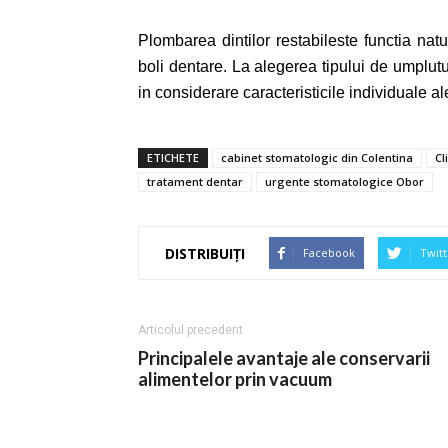
Plombarea dintilor restabileste functia natu
boli dentare. La alegerea tipului de umplutu
in considerare caracteristicile individuale ale
ETICHETE
cabinet stomatologic din Colentina
Cl
tratament dentar
urgente stomatologice Obor
DISTRIBUIȚI
Facebook
Twitt
Articolul precedent
Principalele avantaje ale conservarii
alimentelor prin vacuum