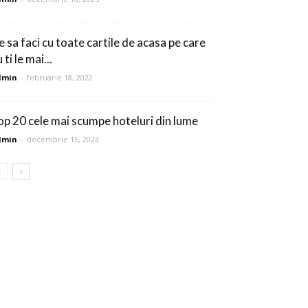
e sa faci cu toate cartile de acasa pe care
 ti le mai...
dmin
-
februarie 18, 2022
op 20 cele mai scumpe hoteluri din lume
dmin
-
decembrie 15, 2023