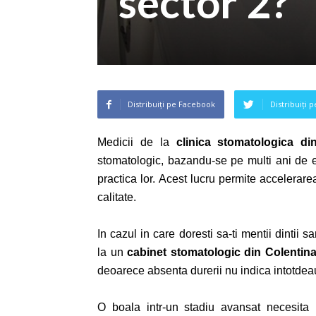
sector 2?
Distribuiți pe Facebook
Distribuiți 
Medicii de la
clinica stomatologica d
stomatologic, bazandu-se pe multi ani de e
practica lor. Acest lucru permite accelerare
calitate.
In cazul in care doresti sa-ti mentii dintii 
la un
cabinet stomatologic din Colentin
deoarece absenta durerii nu indica intotde
O boala intr-un stadiu avansat necesita 