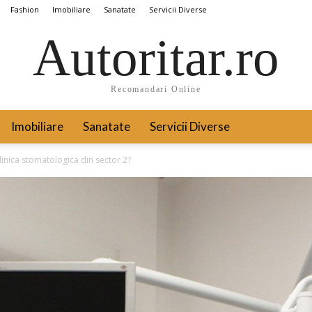
Fashion
Imobiliare
Sanatate
Servicii Diverse
Autoritar.ro
Recomandari Online
Imobiliare
Sanatate
Servicii Diverse
clinica stomatologica din sector 2?