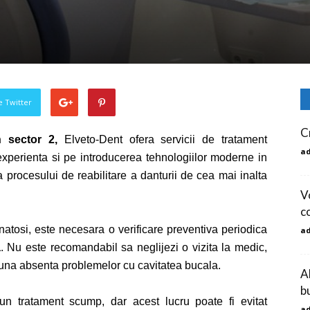
pe Twitter
C
in sector 2,
Elveto-Dent
ofera servicii de tratament
a
xperienta si pe introducerea tehnologiilor moderne in
a procesului de reabilitare a danturii de cea mai inalta
V
c
sanatosi, este necesara o verificare preventiva periodica
a
a
. Nu este recomandabil sa neglijezi o vizita la medic,
auna absenta problemelor cu cavitatea bucala.
A
b
un tratament scump, dar acest lucru poate fi evitat
a