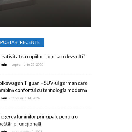
POSTARI RECENTE
reativitatea copiilor: cum sa o dezvolti?
dmin
-
septembrie 22, 2020
olkswagen Tiguan – SUV-ul german care
ombină confortul cu tehnologia modernă
dmin
-
februarie 14, 2026
legerea luminilor principale pentru o
ucătărie funcțională
dmin
-
decembrie 10, 2025