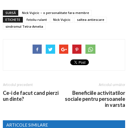
SURSĂ
Nick Vujicic – o personalitate fara membre
ETICHETE
fotoliu rulant
Nick Vujicic
saltea antiescare
sindromul Tetra-Amelia
Articolul precedent
Articolul următor
Ce-i de facut cand pierzi
Beneficiile activitatilor
un dinte?
sociale pentru persoanele
in varsta
ARTICOLE SIMILARE