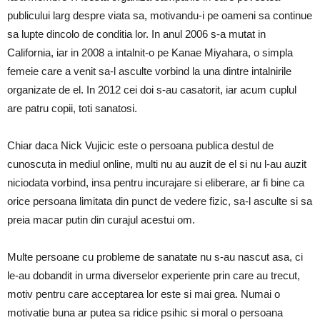
publicului larg despre viata sa, motivandu-i pe oameni sa continue
sa lupte dincolo de conditia lor. In anul 2006 s-a mutat in
California, iar in 2008 a intalnit-o pe Kanae Miyahara, o simpla
femeie care a venit sa-l asculte vorbind la una dintre intalnirile
organizate de el. In 2012 cei doi s-au casatorit, iar acum cuplul
are patru copii, toti sanatosi.
Chiar daca Nick Vujicic este o persoana publica destul de
cunoscuta in mediul online, multi nu au auzit de el si nu l-au auzit
niciodata vorbind, insa pentru incurajare si eliberare, ar fi bine ca
orice persoana limitata din punct de vedere fizic, sa-l asculte si sa
preia macar putin din curajul acestui om.
Multe persoane cu probleme de sanatate nu s-au nascut asa, ci
le-au dobandit in urma diverselor experiente prin care au trecut,
motiv pentru care acceptarea lor este si mai grea. Numai o
motivatie buna ar putea sa ridice psihic si moral o persoana