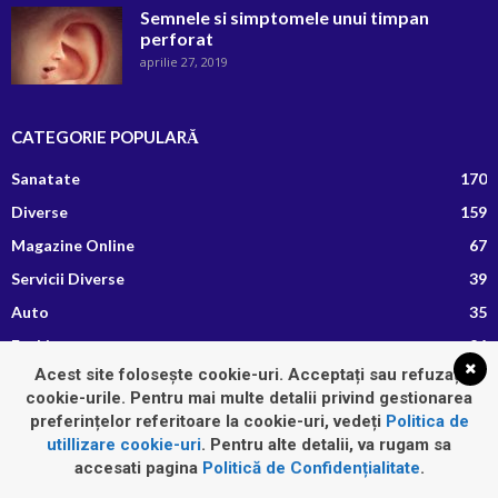
Semnele si simptomele unui timpan
perforat
aprilie 27, 2019
CATEGORIE POPULARĂ
Sanatate
170
Diverse
159
Magazine Online
67
Servicii Diverse
39
Auto
35
Fashion
26
Acest site folosește cookie-uri. Acceptați sau refuzați
Afaceri si Finante
13
cookie-urile. Pentru mai multe detalii privind gestionarea
Retete Culinare
8
preferințelor referitoare la cookie-uri, vedeți
Politica de
utillizare cookie-uri
. Pentru alte detalii, va rugam sa
accesati pagina
Politică de Confidențialitate
.