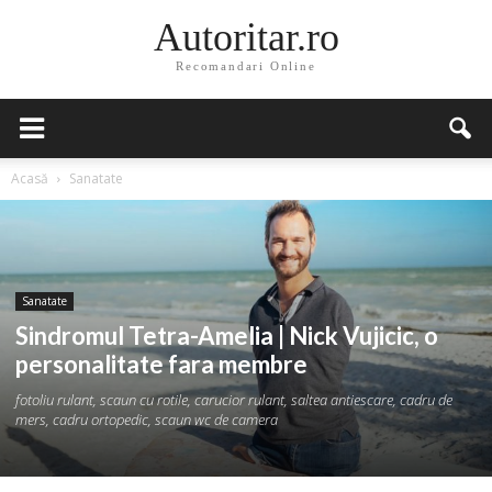
Autoritar.ro
Recomandari Online
Acasă
Sanatate
Sanatate
Sindromul Tetra-Amelia | Nick Vujicic, o
personalitate fara membre
fotoliu rulant, scaun cu rotile, carucior rulant, saltea antiescare, cadru de
mers, cadru ortopedic, scaun wc de camera