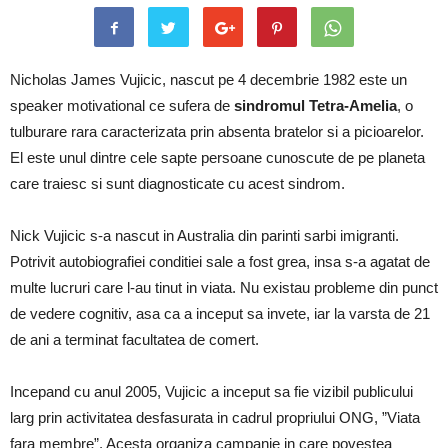
Nicholas James Vujicic, nascut pe 4 decembrie 1982 este un
speaker motivational ce sufera de
sindromul Tetra-Amelia
, o
tulburare rara caracterizata prin absenta bratelor si a picioarelor.
El este unul dintre cele sapte persoane cunoscute de pe planeta
care traiesc si sunt diagnosticate cu acest sindrom.
Nick Vujicic s-a nascut in Australia din parinti sarbi imigranti.
Potrivit autobiografiei conditiei sale a fost grea, insa s-a agatat de
multe lucruri care l-au tinut in viata. Nu existau probleme din punct
de vedere cognitiv, asa ca a inceput sa invete, iar la varsta de 21
de ani a terminat facultatea de comert.
Incepand cu anul 2005, Vujicic a inceput sa fie vizibil publicului
larg prin activitatea desfasurata in cadrul propriului ONG, ”Viata
fara membre”. Acesta organiza campanie in care povestea