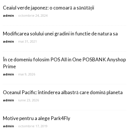
Ceaiul verde japonez: o comoară a sănătății
admin
-
octombrie 24, 2024
Modificarea solului unei gradini in functie de natura sa
admin
-
mai 31, 2021
În ce domeniu folosim POS All in One POSBANK Anyshop
Prime
admin
-
mai 9, 2026
Oceanul Pacific: întinderea albastră care domină planeta
admin
-
iunie 23, 2026
Motive pentru a alege Park4Fly
admin
-
octombrie 17, 2019