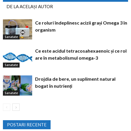
DE LA ACELAȘI AUTOR
Ce roluri îndeplinesc acizii grași Omega 3 în
organism
Sanatate
Ce este acidul tetracosahexaenoic și ce rol
are în metabolismul omega-3
Sanatate
Drojdia de bere, un supliment natural
bogat în nutrienți
Sanatate
POSTARI RECENTE