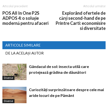
Articolul precedent
Articolul următor
POS All In One P2S
Explorând ofertele de
ADPOS 4: o soluție
cărți second-hand de pe
modernă pentru afaceri
Printre Carti: economisire
si diversitate
ARTICOLE SIMILARE
DE LA ACELAȘI AUTOR
Gândacul de sol: insecta utilă care
protejează grădina de dăunători
Diverse
Curiozități surprinzătoare despre cele mai
aride locuri de pe Pământ
Diverse