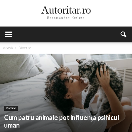
Autoritar.ro
Recomandari Online
Acasă
Diverse
Diverse
Cum patru animale pot influența psihicul
uman