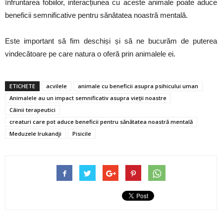
înfruntarea fobiilor, interacțiunea cu aceste animale poate aduce
beneficii semnificative pentru sănătatea noastră mentală.
Este important să fim deschiși și să ne bucurăm de puterea
vindecătoare pe care natura o oferă prin animalele ei.
ETICHETE
acvilele
animale cu beneficii asupra psihicului uman
Animalele au un impact semnificativ asupra vieții noastre
Câinii terapeutici
creaturi care pot aduce beneficii pentru sănătatea noastră mentală
Meduzele Irukandji
Pisicile