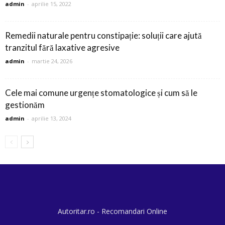
admin
-
aprilie 15, 2022
Remedii naturale pentru constipație: soluții care ajută
tranzitul fără laxative agresive
admin
-
martie 24, 2026
Cele mai comune urgențe stomatologice și cum să le
gestionăm
admin
-
aprilie 13, 2024
Autoritar.ro - Recomandari Online