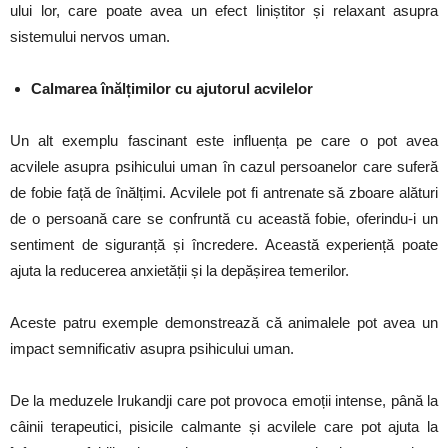
ului lor, care poate avea un efect liniștitor și relaxant asupra
sistemului nervos uman.
Calmarea înălțimilor cu ajutorul acvilelor
Un alt exemplu fascinant este influența pe care o pot avea
acvilele asupra psihicului uman în cazul persoanelor care suferă
de fobie față de înălțimi. Acvilele pot fi antrenate să zboare alături
de o persoană care se confruntă cu această fobie, oferindu-i un
sentiment de siguranță și încredere. Această experiență poate
ajuta la reducerea anxietății și la depășirea temerilor.
Aceste patru exemple demonstrează că animalele pot avea un
impact semnificativ asupra psihicului uman.
De la meduzele Irukandji care pot provoca emoții intense, până la
câinii terapeutici, pisicile calmante și acvilele care pot ajuta la