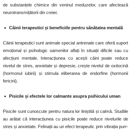
de substanțele chimice din veninul meduzelor, care afectează
neurotransmițătorii din creier.
Câinii terapeutici și beneficiile pentru sănătatea mentală
Câinii terapeutici sunt animale special antrenate care oferă suport
emoțional și psihologic oamenilor aflați în situații dificile sau cu
afecțiuni mentale. Interacțiunea cu acești câini poate reduce
nivelul de stres, anxietate și depresie, crește nivelul de oxitocină
(hormonul iubirii) și stimula eliberarea de endorfine (hormonii
fericirii).
Pisicile și efectele lor calmante asupra psihicului uman
Pisicile sunt cunoscute pentru natura lor liniștită și calmă. Studiile
au arătat că interacțiunea cu pisicile poate reduce nivelurile de
stres și anxietate. Felinații au un efect terapeutic prin vibrația purr-