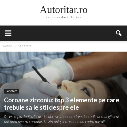
Autoritar.ro
Recomandari Online
Acasă
Sanatate
Sanatate
Coroane zirconiu: top 3 elemente pe care
trebuie sa le stii despre ele
De exemplu, indivizii care isi doresc imbunatatirea danturii cat mai eficient
pot opta pentru coroane din zirconiu, intrucat nu au cadru metalic.