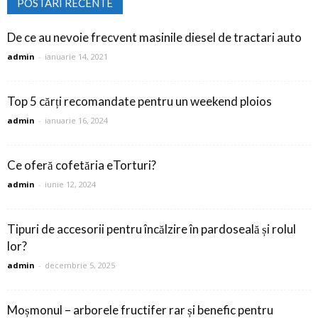
POSTARI RECENTE
De ce au nevoie frecvent masinile diesel de tractari auto
admin
-
ianuarie 14, 2021
Top 5 cărți recomandate pentru un weekend ploios
admin
-
ianuarie 16, 2024
Ce oferă cofetăria eTorturi?
admin
-
iunie 12, 2024
Tipuri de accesorii pentru încălzire în pardoseală și rolul
lor?
admin
-
decembrie 5, 2025
Moșmonul – arborele fructifer rar și benefic pentru