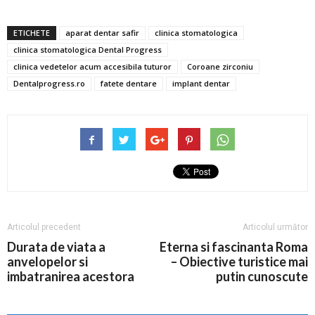
ETICHETE
aparat dentar safir
clinica stomatologica
clinica stomatologica Dental Progress
clinica vedetelor acum accesibila tuturor
Coroane zirconiu
Dentalprogress.ro
fatete dentare
implant dentar
Articolul precedent
Articolul următor
Durata de viata a
Eterna si fascinanta Roma
anvelopelor si
– Obiective turistice mai
imbatranirea acestora
putin cunoscute