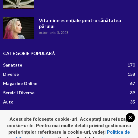
Vitamine esențiale pentru sănătatea
părului
octombrie 3, 2023
CATEGORIE POPULARĂ
Sanatate
170
Diverse
158
Magazine Online
67
Servicii Diverse
39
Auto
35
Fashion
26
Acest site folosește cookie-uri. Acceptați sau refuzați
Afaceri si Finante
13
cookie-urile. Pentru mai multe detalii privind gestionarea
Retete Culinare
8
preferințelor referitoare la cookie-uri, vedeți
Politica de