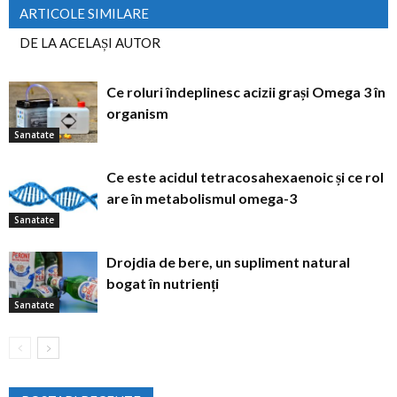
ARTICOLE SIMILARE
DE LA ACELAȘI AUTOR
Ce roluri îndeplinesc acizii grași Omega 3 în
organism
Sanatate
Ce este acidul tetracosahexaenoic și ce rol
are în metabolismul omega-3
Sanatate
Drojdia de bere, un supliment natural
bogat în nutrienți
Sanatate