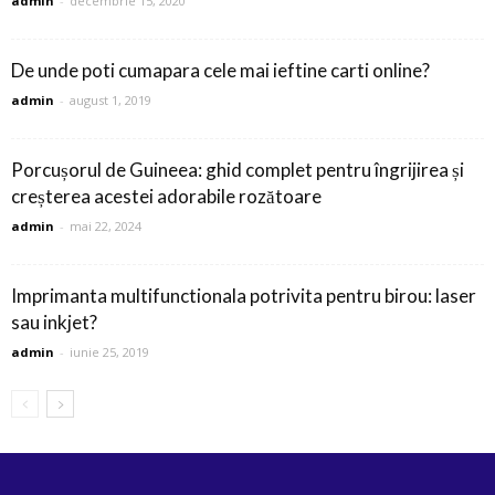
admin
-
decembrie 15, 2020
De unde poti cumapara cele mai ieftine carti online?
admin
-
august 1, 2019
Porcușorul de Guineea: ghid complet pentru îngrijirea și
creșterea acestei adorabile rozătoare
admin
-
mai 22, 2024
Imprimanta multifunctionala potrivita pentru birou: laser
sau inkjet?
admin
-
iunie 25, 2019