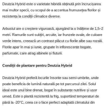
Deutzia Hybrid este o varietate hibridă obținută prin încrucișarea
mai multor specii, cu scopul de a accentua frumusețea florilor și
rezistența la condiții climatice diverse.
Arbustul are o creștere viguroasă, ajungând la o înălțime de 1,5–2
metri. Ramurile sunt subțiri, arcuite, iar frunzele ovale, de culoare
verde intens, creează un contrast plăcut cu florile albe sau rozalii.
Florile apar în mai și iunie, grupate în inflorescențe bogate,
parfumate, care atrag albinele și fluturii.
Condiții de plantare pentru Deutzia Hybrid
Deutzia Hybrid preferă locurile însorite sau semi-umbrite, unde
poate beneficia de lumină naturală pe tot parcursul zilei. Solul
ideal este unul bine drenat, bogat în substanțe nutritive și ușor
umed. Este o plantă rezistentă la frig, suportând temperaturi de
până la -20°C, ceea ce o face perfect adaptată climatului din