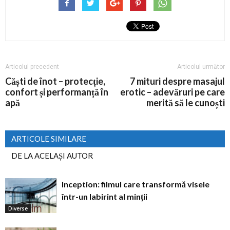
Articolul precedent
Articolul următor
Căști de înot – protecție,
7 mituri despre masajul
confort și performanță în
erotic – adevăruri pe care
apă
merită să le cunoști
ARTICOLE SIMILARE
DE LA ACELAȘI AUTOR
Inception: filmul care transformă visele
într-un labirint al minții
Diverse