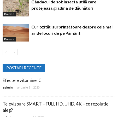
Gândacul de sol: insecta utilă care
protejează grădina de dăunători
Diverse
Curiozități surprinzătoare despre cele mai
aride locuri de pe Pământ
Diverse
POSTARI RECENTE
Efectele vitaminei C
admin
-
ianuarie 31, 2020
Televizoare SMART – FULL HD, UHD, 4K – ce rezolutie
aleg?