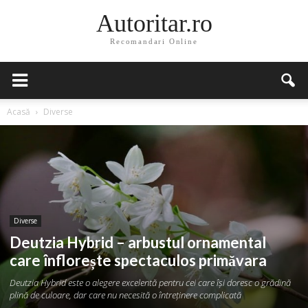
Autoritar.ro
Recomandari Online
Acasă
Diverse
Diverse
Deutzia Hybrid – arbustul ornamental
care înflorește spectaculos primăvara
Deutzia Hybrid este o alegere excelentă pentru cei care își doresc o grădină
plină de culoare, dar care nu necesită o întreținere complicată