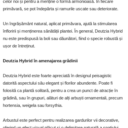
celor noi și pentru a menține o formă armonioasă. În fiecare
primăvară, se pot îndepărta și ramurile uscate sau deteriorate.
Un îngrășământ natural, aplicat primăvara, ajută la stimularea
înfloririi și menținerea sănătății plantei. În general, Deutzia Hybrid
nu este predispusă la boli sau dăunători, fiind o specie robustă și
ușor de întreținut.
Deutzia Hybrid în amenajarea grădinii
Deutzia Hybrid este foarte apreciată în designul peisagistic
datorită aspectului său elegant și florilor abundente. Poate fi
folosită ca plantă solitară, pentru a crea un punct de atracție în
grădină, sau în grupuri, alături de alți arbuști ornamentali, precum
hortensia, weigela sau forsythia.
Arbustul este perfect pentru realizarea gardurilor vii decorative,
oferind un efect vizual plăcut și o delimitare naturală a spațiului.