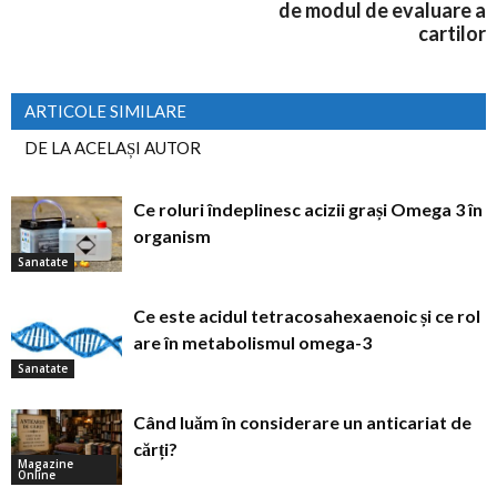
de modul de evaluare a
cartilor
ARTICOLE SIMILARE
DE LA ACELAȘI AUTOR
Ce roluri îndeplinesc acizii grași Omega 3 în
organism
Sanatate
Ce este acidul tetracosahexaenoic și ce rol
are în metabolismul omega-3
Sanatate
Când luăm în considerare un anticariat de
cărți?
Magazine
Online