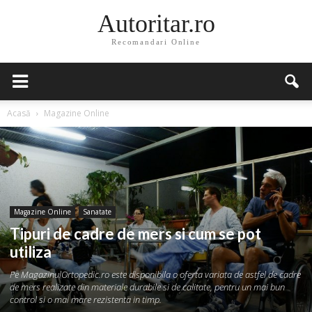
Autoritar.ro
Recomandari Online
Acasă
Magazine Online
Magazine Online
Sanatate
Tipuri de cadre de mers si cum se pot
utiliza
Pe MagazinulOrtopedic.ro este disponibila o oferta variata de astfel de cadre
de mers realizate din materiale durabile si de calitate, pentru un mai bun
control si o mai mare rezistenta in timp.