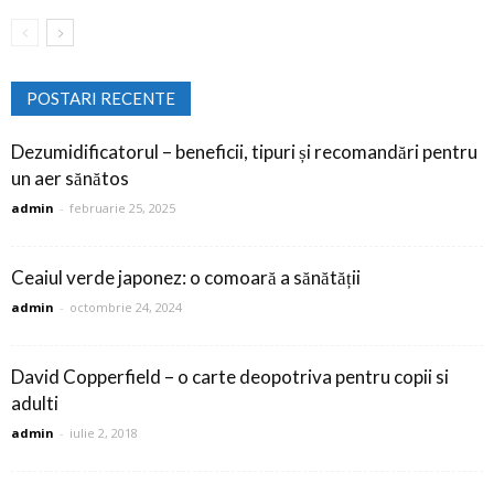
POSTARI RECENTE
Dezumidificatorul – beneficii, tipuri și recomandări pentru
un aer sănătos
admin
-
februarie 25, 2025
Ceaiul verde japonez: o comoară a sănătății
admin
-
octombrie 24, 2024
David Copperfield – o carte deopotriva pentru copii si
adulti
admin
-
iulie 2, 2018