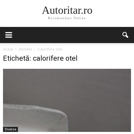
Autoritar.ro
Recomandari Online
Acasă
Etichete
Calorifere otel
Etichetă: calorifere otel
Diverse