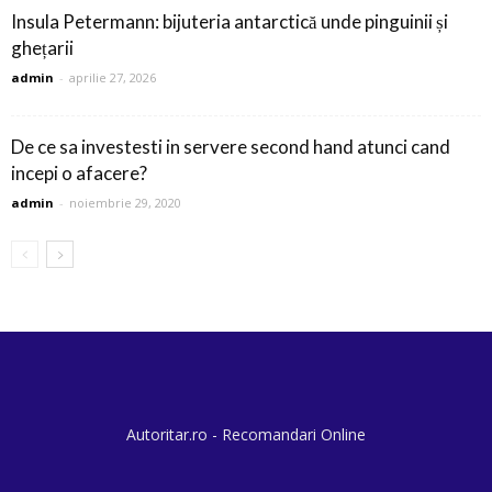
Insula Petermann: bijuteria antarctică unde pinguinii și
ghețarii
admin
-
aprilie 27, 2026
De ce sa investesti in servere second hand atunci cand
incepi o afacere?
admin
-
noiembrie 29, 2020
Autoritar.ro - Recomandari Online