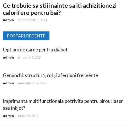
Ce trebuie sa stii inainte sa iti achizitionezi
calorifere pentru bai?
admin
-
septembrie 8, 2021
POSTARI RECENTE
Optiuni de carne pentru diabet
admin
-
ianuarie 7, 2021
Genunchi: structură, rol și afecțiuni frecvente
admin
-
noiembrie 14, 2025
Imprimanta multifunctionala potrivita pentru birou: laser
sau inkjet?
admin
-
iunie 25, 2019