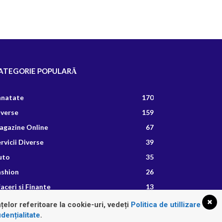
ATEGORIE POPULARĂ
anatate
170
iverse
159
agazine Online
67
rvicii Diverse
39
uto
35
ashion
26
aceri si Finante
13
etete Culinare
8
țelor referitoare la cookie-uri, vedeți
Politica de utillizare
dențialitate
.