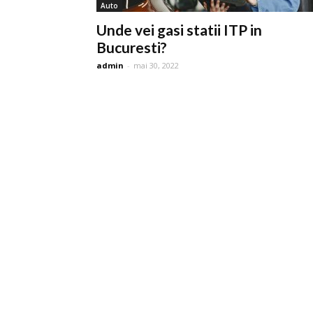
Auto
Unde vei gasi statii ITP in
Bucuresti?
admin
-
mai 30, 2022