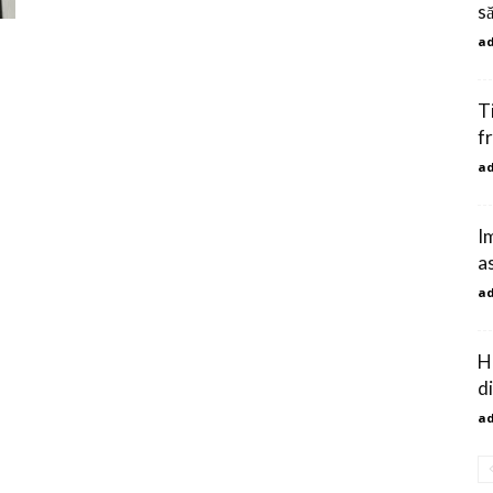
să
a
T
f
a
I
a
a
H
di
a