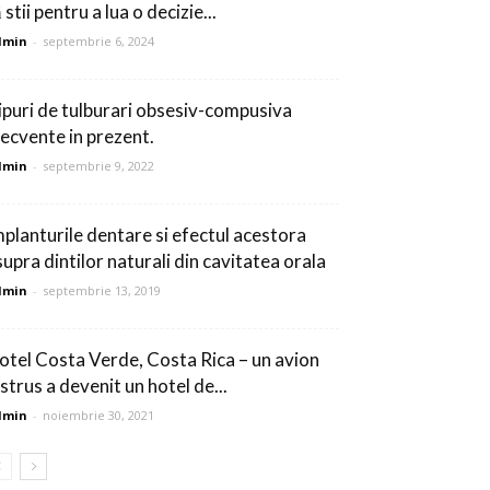
 stii pentru a lua o decizie...
dmin
-
septembrie 6, 2024
ipuri de tulburari obsesiv-compusiva
recvente in prezent.
dmin
-
septembrie 9, 2022
mplanturile dentare si efectul acestora
supra dintilor naturali din cavitatea orala
dmin
-
septembrie 13, 2019
otel Costa Verde, Costa Rica – un avion
strus a devenit un hotel de...
dmin
-
noiembrie 30, 2021