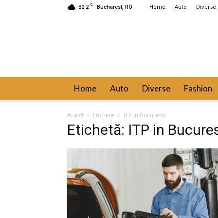
C
32.2
Home
Auto
Diverse
Bucharest, RO
Home
Auto
Diverse
Fashion
Acasă
Etichete
ITP in Bucuresti
Etichetă: ITP in Bucures