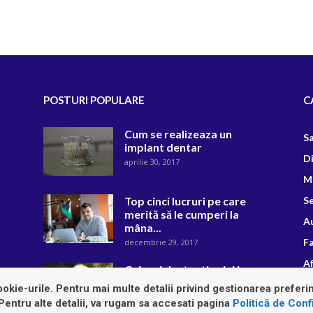
POSTURI POPULARE
C
Cum se realizeaza un
S
implant dentar
D
aprilie 30, 2017
M
Top cinci lucruri pe care
Se
merită să le cumperi la
A
mâna...
F
decembrie 29, 2017
Af
Cei mai destepti caini in
functie de rasa
R
okie-urile. Pentru mai multe detalii privind gestionarea preferin
august 28, 2018
 Pentru alte detalii, va rugam sa accesati pagina
Politică de Confi