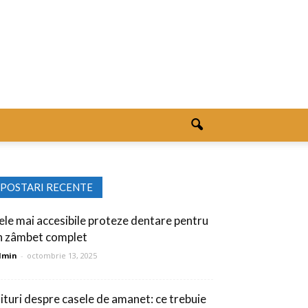
POSTARI RECENTE
ele mai accesibile proteze dentare pentru
n zâmbet complet
dmin
-
octombrie 13, 2025
ituri despre casele de amanet: ce trebuie