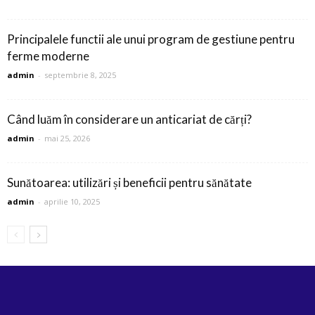
Principalele functii ale unui program de gestiune pentru
ferme moderne
admin
-
septembrie 8, 2025
Când luăm în considerare un anticariat de cărți?
admin
-
mai 25, 2026
Sunătoarea: utilizări și beneficii pentru sănătate
admin
-
aprilie 10, 2025