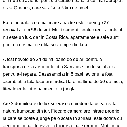
din nou cu avionul pentru a calatori pana la cel mai apropiat
oras, Quepos, care se afla la 5 km de hotel.
Fara indoiala, cea mai mare atractie este Boeing 727
renovat acum 56 de ani. Multi oameni, poate cred ca hotelul
nu este un lux, dar in Costa Rica, apartamentele sale sunt
printre cele mai de elita si scumpe din tara.
A fost nevoie de 24 de milioane de dolari pentru a-l
transporta de la aeroportul din San Jose, unde se afla, si
pentru a-l repara. Dezasamblat in 5 parti, avionul a fost
asamblat la fata locului si ridicat la o inaltime de 50 de metri,
literalmente intre palmierii din jungla.
Are 2 dormitoare de lux si terase cu vedere la ocean si la
natura frumoasa din jur. Fiecare camera are intrare proprie,
la care se poate ajunge pe o scara in spirala, este dotata cu
aer conditionat, televizor, chicineta, baie proprie. Mobilierul