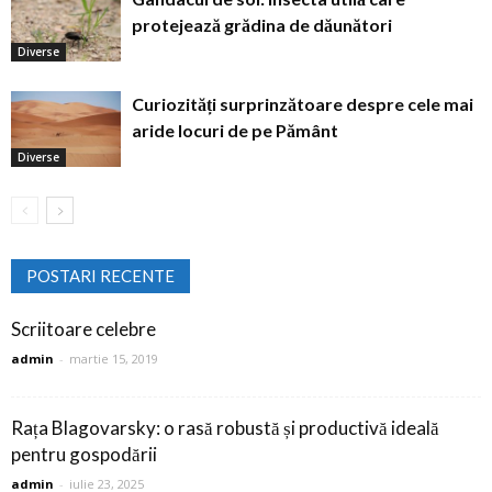
protejează grădina de dăunători
Diverse
Curiozități surprinzătoare despre cele mai
aride locuri de pe Pământ
Diverse
POSTARI RECENTE
Scriitoare celebre
admin
-
martie 15, 2019
Rața Blagovarsky: o rasă robustă și productivă ideală
pentru gospodării
admin
-
iulie 23, 2025