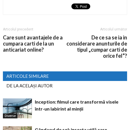
Articolul precedent
Articolul următor
Care sunt avantajele de a
De ce sa se ia in
cumpara carti de la un
considerare anunturile de
anticariat online?
tipul „cumpar carti de
orice fel”?
ARTICOLE SIMILARE
DE LA ACELAȘI AUTOR
Inception: filmul care transformă visele
într-un labirint al minții
Diverse
Gândacul de sol: insecta utilă care