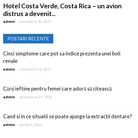
Hotel Costa Verde, Costa Rica – un avion
distrus a devenit...
admin
-
noiembrie 30, 2021
POSTARI RECENTE
Cinci simptome care pot sa indice prezenta unei boli
renale
admin
-
octombrie 12, 2017
Cărți ieftine pentru femei care adoră să citească
admin
-
decembrie 21, 2024
Cand si in ce situatii se poate ajunge la extractii dentare?
admin
-
aprilie 9, 2022