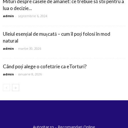
Mituri despre casele de amanet: ce trebuie să stii pentru a
lua o decizie...
admin
-
septembrie 6, 2024
Uleiul esențial de mușcată – cum îl poți folosi în mod
natural
admin
-
martie 30, 2026
Când poți alege o cofetărie ca eTorturi?
admin
-
ianuarie 8, 2026
Autoritar.ro - Recomandari Online