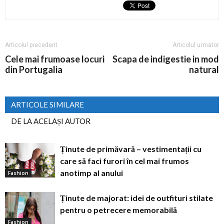
Articolul precedent
Articolul următor
Cele mai frumoase locuri
Scapa de indigestie in mod
din Portugalia
natural
ARTICOLE SIMILARE
DE LA ACELAȘI AUTOR
Ținute de primăvară – vestimentații cu
care să faci furori în cel mai frumos
anotimp al anului
Fashion
Ținute de majorat: idei de outfituri stilate
pentru o petrecere memorabilă
Fashion