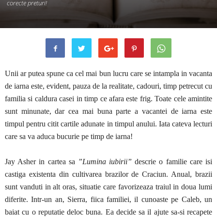
corecte preturi!
Unii ar putea spune ca cel mai bun lucru care se intampla in vacanta
de iarna este, evident, pauza de la realitate, cadouri, timp petrecut cu
familia si caldura casei in timp ce afara este frig. Toate cele amintite
sunt minunate, dar cea mai buna parte a vacantei de iarna este
timpul pentru citit cartile adunate in timpul anului. Iata cateva lecturi
care sa va aduca bucurie pe timp de iarna!
Jay Asher in cartea sa
”Lumina iubirii”
descrie o familie care isi
castiga existenta din cultivarea brazilor de Craciun. Anual, brazii
sunt vanduti in alt oras, situatie care favorizeaza traiul in doua lumi
diferite. Intr-un an, Sierra, fiica familiei, il cunoaste pe Caleb, un
baiat cu o reputatie deloc buna. Ea decide sa il ajute sa-si recapete