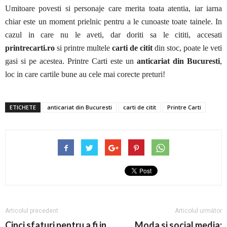
Umitoare povesti si personaje care merita toata atentia, iar iarna
chiar este un moment prielnic pentru a le cunoaste toate tainele. In
cazul in care nu le aveti, dar doriti sa le cititi, accesati
printrecarti.ro
si printre multele
carti de citit
din stoc, poate le veti
gasi si pe acestea. Printre Carti este un
anticariat din Bucuresti
,
loc in care cartile bune au cele mai corecte preturi!
ETICHETE
anticariat din Bucuresti
carti de citit
Printre Carti
Articolul precedent
Articolul următor
Cinci sfaturi pentru a fi in
Moda si social media: