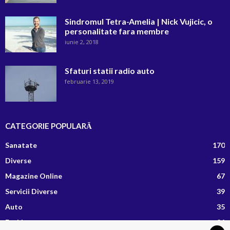
Sindromul Tetra-Amelia | Nick Vujicic, o
personalitate fara membre
iunie 2, 2018
Sfaturi statii radio auto
februarie 13, 2019
CATEGORIE POPULARĂ
Sanatate
170
Diverse
159
Magazine Online
67
Servicii Diverse
39
Auto
35
Fashion
26