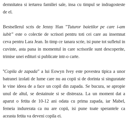
demnitatea si iertarea familiei sale, insa cu timpul se indragosteste
de el.
Bestsellerul scris de Jenny Han ”
Tuturor baietilor pe care i-am
iubit”
este o colectie de scrisori pentru toti cei care au insemnat
ceva pentru Lara Jean. In timp ce tanara scrie, isi pune tot sufletul in
cuvinte, asta pana in momentul in care scrisorile sunt descoperite,
trimise unei edituri si publicate intr-o carte.
”
Copila de zapada
” a lui Eowyn Ivey este povestea tipica a unor
batranei izolati de lume care nu au copii si de dorinta si singuratate
le vine ideea de a face un copil din zapada. Se bucura, se apropie
unul de altul, se destainuie si se distreaza. La un moment dat a
aparut o fetita de 10-12 ani odata cu prima zapada, iar Mabel,
femeia indurerata ca nu are copii, isi pune toate sperantele ca
aceasta fetita va deveni copila ei.