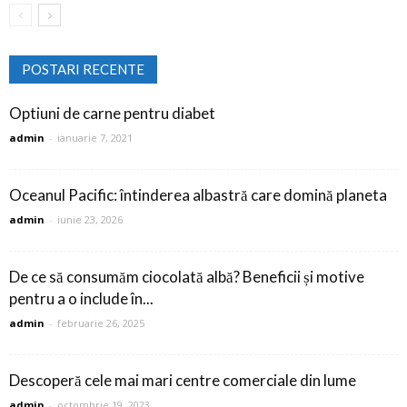
POSTARI RECENTE
Optiuni de carne pentru diabet
admin
-
ianuarie 7, 2021
Oceanul Pacific: întinderea albastră care domină planeta
admin
-
iunie 23, 2026
De ce să consumăm ciocolată albă? Beneficii și motive
pentru a o include în...
admin
-
februarie 26, 2025
Descoperă cele mai mari centre comerciale din lume
admin
-
octombrie 19, 2023