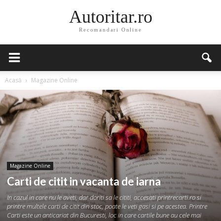
Autoritar.ro
Recomandari Online
Acasă
Magazine Online
Magazine Online
Carti de citit in vacanta de iarna
In cazul in care nu le aveti, dar doriti sa le cititi, accesati printrecarti.ro si
printre multele carti de citit din stoc, poate le veti gasi si pe acestea. Printre
Carti este un anticariat din Bucuresti, loc in care cartile bune au cele mai