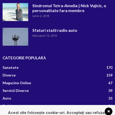
Sindromul Tetra-Amelia | Nick Vujicic, o
personalitate fara membre
iunie 2, 2018
Sfaturi statii radio auto
februarie 13, 2019
CATEGORIE POPULARĂ
Sanatate
170
Diverse
159
Magazine Online
67
Servicii Diverse
39
Auto
35
Fashion
26
Acest site folosește cookie-uri. Acceptați sau refuzați
Afaceri si Finante
13