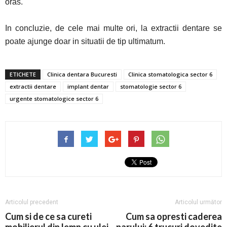
oras.
In concluzie, de cele mai multe ori, la extractii dentare se
poate ajunge doar in situatii de tip ultimatum.
ETICHETE
Clinica dentara Bucuresti
Clinica stomatologica sector 6
extractii dentare
implant dentar
stomatologie sector 6
urgente stomatologice sector 6
Articolul precedent
Articolul următor
Cum si de ce sa cureti
Cum sa opresti caderea
mobilierul din lemn cu ulei
parului: 6 trucuri dovedite