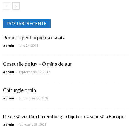
POSTARI RECENTE
Remedii pentru pielea uscata
admin
-
iulie 24, 2018
Ceasurile de lux – O mina de aur
admin
-
septembrie 12, 2017
Chirurgie orala
admin
-
octombrie 22, 2018
De ce să vizităm Luxemburg: o bijuterie ascunsă a Europei
admin
-
februarie 28, 2025