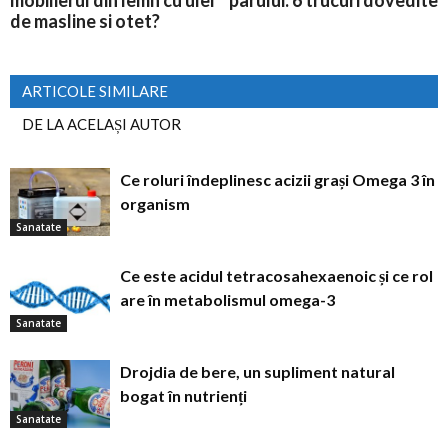
de masline si otet?
ARTICOLE SIMILARE
DE LA ACELAȘI AUTOR
Ce roluri îndeplinesc acizii grași Omega 3 în
organism
Sanatate
Ce este acidul tetracosahexaenoic și ce rol
are în metabolismul omega-3
Sanatate
Drojdia de bere, un supliment natural
bogat în nutrienți
Sanatate