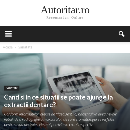
Autoritar.ro
Recomandari Online
Acasă
Sanatate
Sanatate
Cand si in ce situatii se poate ajunge la
extractii dentare?
Conform informatiilor oferite de PlazaDent.ro, pacientul va avea nevoie,
initial, de o radiografie a maxilarului, de care stomatologul se va folosi
pentru a lua deciziile cele mai potrivite in cazul respectiv.