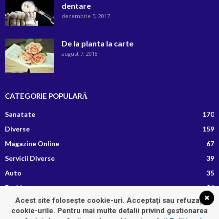
dentare
decembrie 5, 2017
De la planta la carte
august 7, 2018
CATEGORIE POPULARĂ
Sanatate
170
Diverse
159
Magazine Online
67
Servicii Diverse
39
Auto
35
Fashion
26
Acest site folosește cookie-uri. Acceptați sau refuzați
Afaceri si Finante
13
cookie-urile. Pentru mai multe detalii privind gestionarea
Retete Culinare
8