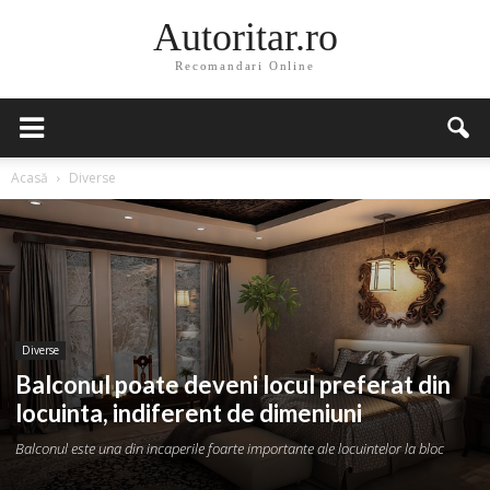
Autoritar.ro
Recomandari Online
Acasă
Diverse
Diverse
Balconul poate deveni locul preferat din
locuinta, indiferent de dimeniuni
Balconul este una din incaperile foarte importante ale locuintelor la bloc