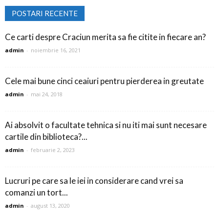
POSTARI RECENTE
Ce carti despre Craciun merita sa fie citite in fiecare an?
admin
-
noiembrie 16, 2021
Cele mai bune cinci ceaiuri pentru pierderea in greutate
admin
-
mai 24, 2018
Ai absolvit o facultate tehnica si nu iti mai sunt necesare
cartile din biblioteca?...
admin
-
februarie 2, 2023
Lucruri pe care sa le iei in considerare cand vrei sa
comanzi un tort...
admin
-
august 13, 2020