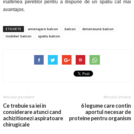
inaltimea peretilor pentru a dispune de un spatiu cat mai
avantajos.
ETICHETE
amenajare balcon
balcon
dimensiune balcon
mobilier balcon
spatiu balcon
Articolul precedent
Articolul următor
Ce trebuie sa iei in
6 legume care contin
considerare atunci cand
aportul necesar de
achizitionezi aspiratoare
proteine pentru organism
chirugicale