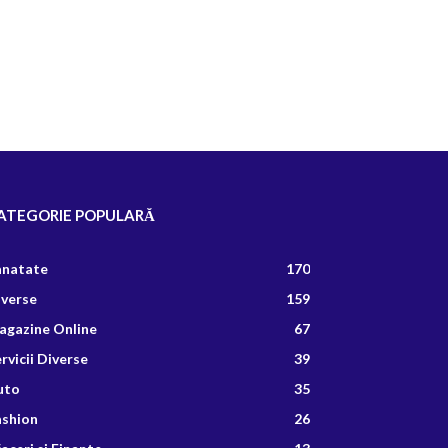
ATEGORIE POPULARĂ
anatate
170
iverse
159
agazine Online
67
rvicii Diverse
39
uto
35
ashion
26