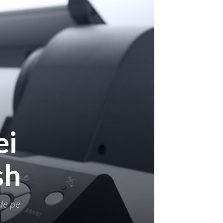
ei
sh
de pe