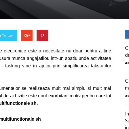
pe Twitter
C
ve electronice este o necesitate nu doar pentru a tine
d
usura munca angajatilor. Intr-un spatiu unde activitatea
a
 tasking vine in ajutor prin simplificarea taks-urilor
C
m
umentelor se realizeaza mult mai simplu si mult mai
ul de achizitie este unul exorbitant motiv pentru care tot
a
ltifunctionale sh.
I
multifunctionale sh
Sp
i