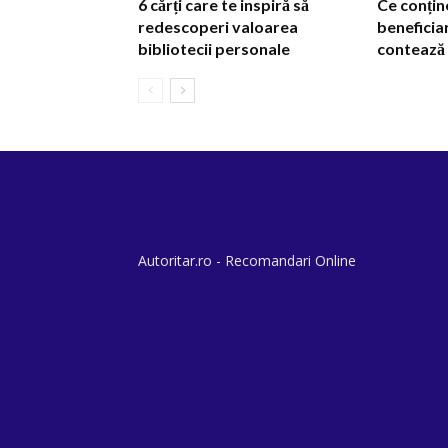
6 cărți care te inspiră să
Ce conțin
redescoperi valoarea
beneficiar
bibliotecii personale
contează 
Autoritar.ro - Recomandari Online