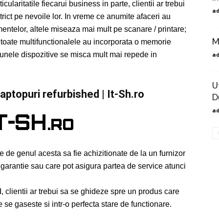
cularitatile fiecarui business in parte, clientii ar trebui
a
rict pe nevoile lor. In vreme ce anumite afaceri au
telor, altele miseaza mai mult pe scanare / printare;
M
t toate multifunctionalele au incorporata o memorie
 unele dispozitive se misca mult mai repede in
a
U
aptopuri refurbished | It-Sh.ro
D
a
le de genul acesta sa fie achizitionate de la un furnizor
o garantie sau care pot asigura partea de service atunci
nd, clientii ar trebui sa se ghideze spre un produs care
e se gaseste si intr-o perfecta stare de functionare.