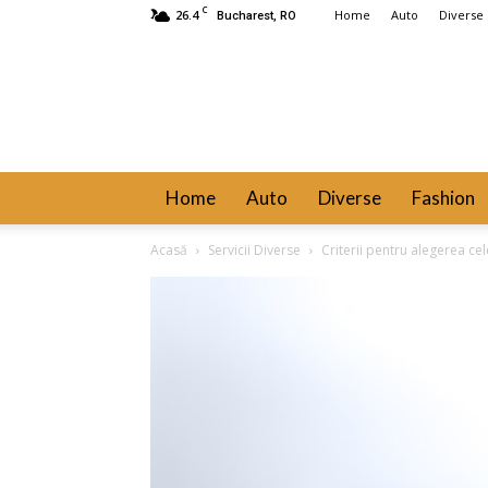
C
26.4
Home
Auto
Diverse
Bucharest, RO
Home
Auto
Diverse
Fashion
Acasă
Servicii Diverse
Criterii pentru alegerea ce