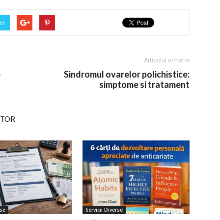
er
Articolul următor
e
Sindromul ovarelor polichistice:
simptome si tratament
UTOR
rse
Servicii Diverse