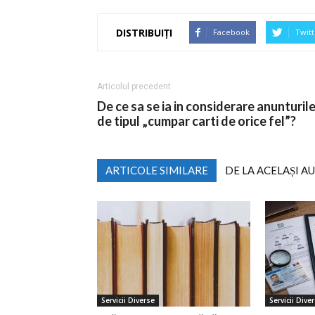
DISTRIBUIȚI
Facebook
Twitt
Articolul precedent
De ce sa se ia in considerare anunturil
de tipul „cumpar carti de orice fel”?
ARTICOLE SIMILARE
DE LA ACELAȘI A
Servicii Diverse
Servicii Dive