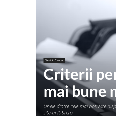
Servicii Diverse
Criterii pe
mai bune m
Unele dintre cele mai potrivite di
site-ul It-Sh.ro