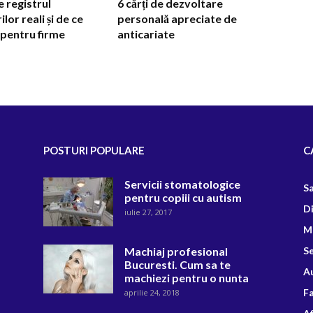
e registrul
6 cărți de dezvoltare
ilor reali și de ce
personală apreciate de
pentru firme
anticariate
POSTURI POPULARE
C
Servicii stomatologice
S
pentru copiii cu autism
D
iulie 27, 2017
M
Machiaj profesional
Se
Bucuresti. Cum sa te
A
machiezi pentru o nunta
F
aprilie 24, 2018