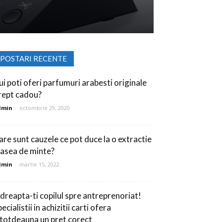
POSTARI RECENTE
ui poti oferi parfumuri arabesti originale
rept cadou?
dmin
-
octombrie 29, 2020
are sunt cauzele ce pot duce la o extractie
asea de minte?
dmin
-
martie 15, 2022
ndreapta-ti copilul spre antreprenoriat!
ecialistii in achizitii carti ofera
ntotdeauna un pret corect