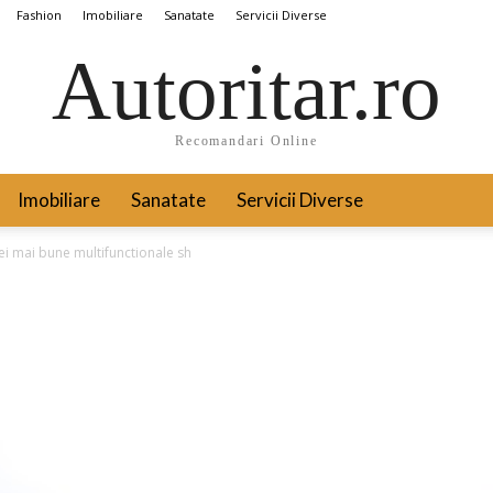
Fashion
Imobiliare
Sanatate
Servicii Diverse
Autoritar.ro
Recomandari Online
Imobiliare
Sanatate
Servicii Diverse
lei mai bune multifunctionale sh