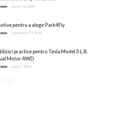
dmin
-
aprilie 15, 2020
otive pentru a alege Park4Fly
dmin
-
octombrie 17, 2019
tilizări practice pentru Tesla Model 3 L.R.
ual Motor AWD
dmin
-
iunie 3, 2026