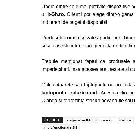
Unele dintre cele mai potrivite dispozitive 
ul
It-Sh.ro
.
Clientii pot alege dintr-o gama
indiferent de bugetul disponibil.
Produsele comercializate apartin unor bra
si se gaseste intr-o stare perfecta de functio
Trebuie mentionat faptul ca produsele
imperfectiuni, insa acestea sunt testate si cur
Calculatoarele sau laptopurile nu au insta
laptopuri
lor
r
efurbished.
Acestea din u
Olanda si reprezinta stocuri nevandute sau r
ETICHETE
alegere multifunctionale sh
it-sh.ro
multifunctionale SH