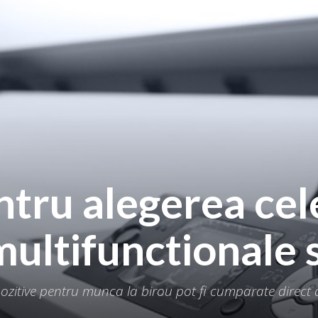
ntru alegerea cel
ultifunctionale 
spozitive pentru munca la birou pot fi cumparate direct 