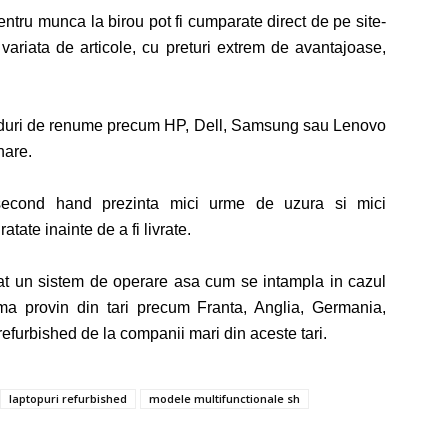
pentru munca la birou pot fi cumparate direct de pe site-
 variata de articole, cu preturi extrem de avantajoase,
nduri de renume precum
HP, Dell, Samsung sau Lenovo
nare.
 second hand prezinta mici urme de uzura si mici
atate inainte de a fi livrate.
lat un sistem de operare asa cum se intampla in cazul
rma
p
rovin din tari precum Franta, Anglia, Germania,
efurbished de la companii mari din aceste tari.
laptopuri refurbished
modele multifunctionale sh