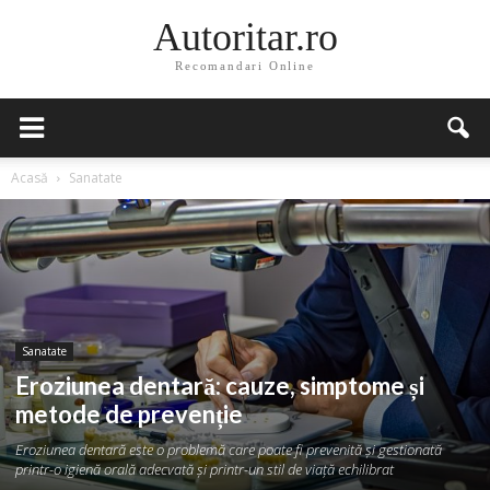
Autoritar.ro
Recomandari Online
Acasă
Sanatate
Sanatate
Eroziunea dentară: cauze, simptome și
metode de prevenție
Eroziunea dentară este o problemă care poate fi prevenită și gestionată
printr-o igienă orală adecvată și printr-un stil de viață echilibrat