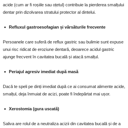
acide (cum ar fi roșiile sau oțetul) contribuie la pierderea smalțului
dentar prin dizolvarea stratului protector al dintelui.
Refluxul gastroesofagian și vărsăturile frecvente
Persoanele care suferă de reflux gastric sau bulimie sunt expuse
unui risc ridicat de eroziune dentară, deoarece acidul gastric
ajunge frecvent în cavitatea bucală și atacă smalțul.
Periajul agresiv imediat după masă
Dacă te speli pe dinți imediat după ce ai consumat alimente acide,
smalțul, deja înmuiat de acizi, poate fi îndepărtat mai ușor.
Xerostomia (gura uscată)
Saliva are rolul de a neutraliza acizii din cavitatea bucală și de a