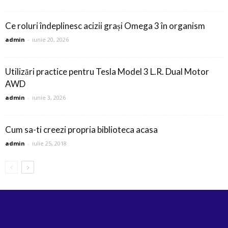
Ce roluri îndeplinesc acizii grași Omega 3 în organism
admin
-
iunie 20, 2026
Utilizări practice pentru Tesla Model 3 L.R. Dual Motor
AWD
admin
-
iunie 3, 2026
Cum sa-ti creezi propria biblioteca acasa
admin
-
iulie 25, 2018