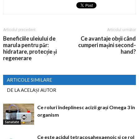
Articolul precedent
Articolul următor
Beneficiile uleiului de
Ce avantaje obții când
marula pentru păr:
cumperi mașini second-
hidratare, protecție și
hand?
regenerare
ARTICOLE SIMILARE
DE LA ACELAȘI AUTOR
Ce roluri îndeplinesc acizii grași Omega 3 în
organism
Sanatate
Ce este acidul tetracosahexaenoic și ce rol