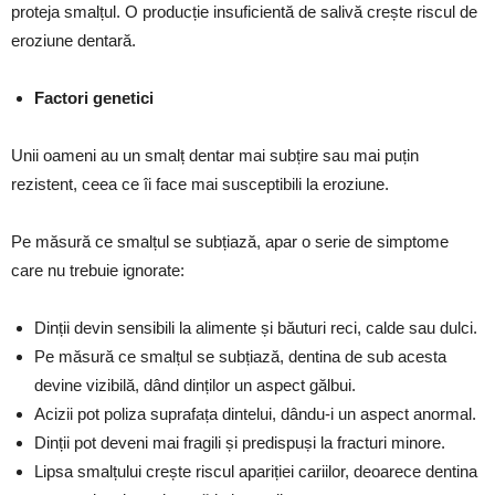
proteja smalțul. O producție insuficientă de salivă crește riscul de
eroziune dentară.
Factori genetici
Unii oameni au un smalț dentar mai subțire sau mai puțin
rezistent, ceea ce îi face mai susceptibili la eroziune.
Pe măsură ce smalțul se subțiază, apar o serie de simptome
care nu trebuie ignorate:
Dinții devin sensibili la alimente și băuturi reci, calde sau dulci.
Pe măsură ce smalțul se subțiază, dentina de sub acesta
devine vizibilă, dând dinților un aspect gălbui.
Acizii pot poliza suprafața dintelui, dându-i un aspect anormal.
Dinții pot deveni mai fragili și predispuși la fracturi minore.
Lipsa smalțului crește riscul apariției cariilor, deoarece dentina