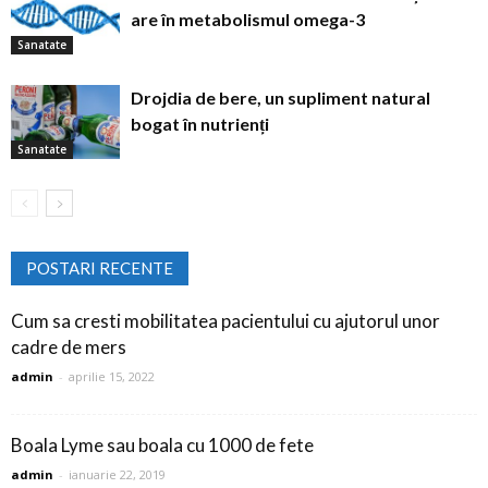
are în metabolismul omega-3
Sanatate
Drojdia de bere, un supliment natural
bogat în nutrienți
Sanatate
POSTARI RECENTE
Cum sa cresti mobilitatea pacientului cu ajutorul unor
cadre de mers
admin
-
aprilie 15, 2022
Boala Lyme sau boala cu 1000 de fete
admin
-
ianuarie 22, 2019