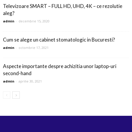
Televizoare SMART – FULL HD, UHD, 4K – ce rezolutie
aleg?
admin
-
decembrie 15, 2020
Cum se alege un cabinet stomatologic in Bucuresti?
admin
-
octombrie 17, 2021
Aspecte importante despre achizitia unor laptop-uri
second-hand
admin
-
aprilie 30, 2021