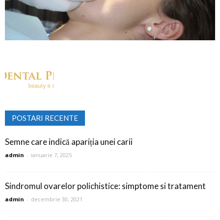
POSTARI RECENTE
Semne care indică apariția unei carii
admin
-
ianuarie 7, 2025
Sindromul ovarelor polichistice: simptome si tratament
admin
-
decembrie 30, 2021