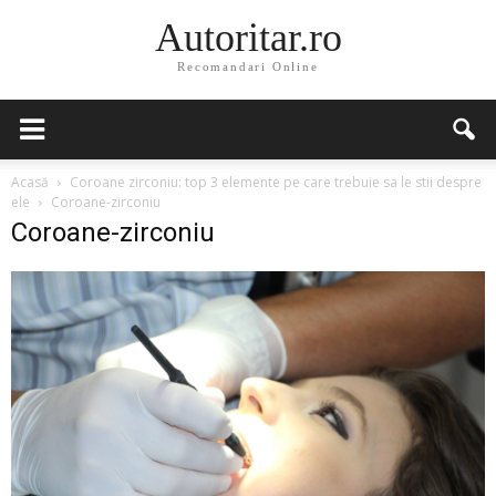
Autoritar.ro
Recomandari Online
Acasă
Coroane zirconiu: top 3 elemente pe care trebuie sa le stii despre
ele
Coroane-zirconiu
Coroane-zirconiu