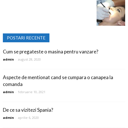
POSTARI RECENTE
Cum se pregateste o masina pentru vanzare?
admin
-
august 28, 2020
Aspecte de mentionat cand se cumpara o canapea la
comanda
admin
-
februarie 10, 2021
De ce sa vizitezi Spania?
admin
-
aprilie 6, 2020