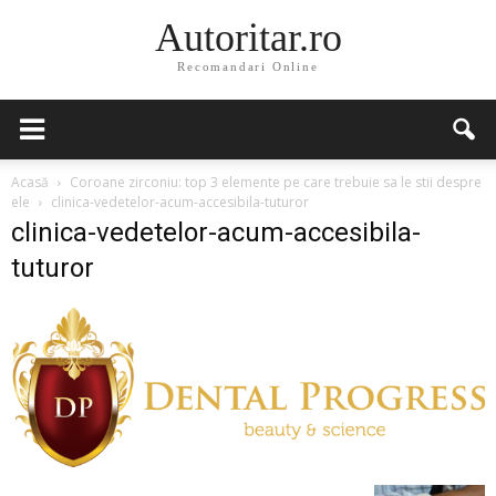
Autoritar.ro
Recomandari Online
Acasă
Coroane zirconiu: top 3 elemente pe care trebuie sa le stii despre
ele
clinica-vedetelor-acum-accesibila-tuturor
clinica-vedetelor-acum-accesibila-
tuturor