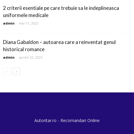
2 criterii esentiale pe care trebuie sa le indeplineasca
uniformele medicale
admin
-
mai 11, 2022
Diana Gabaldon – autoarea care a reinventat genul
historical romance
admin
-
aprilie 22, 2025
Autoritar.ro - Recomandari Online