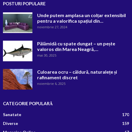
POSTURI POPULARE
Unde putem amplasa un colțar extensibil
pentru a valorifica spațiul din...
noiembrie 27, 2024
Pălămidă cu spate dungat – un pește
valoros din Marea Neagră,...
mai 30, 2025
Culoarea ocru – căldură, naturalețe și
rafinament discret
noiembrie 6, 2025
CATEGORIE POPULARĂ
Sanatate
170
Diverse
159