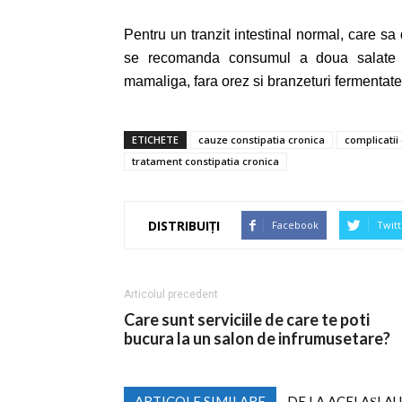
Pentru un tranzit intestinal normal, care sa
se recomanda consumul a doua salate de 
mamaliga, fara orez si branzeturi fermentate, 
ETICHETE
cauze constipatia cronica
complicatii
tratament constipatia cronica
DISTRIBUIȚI
Facebook
Twitt
Articolul precedent
Care sunt serviciile de care te poti
bucura la un salon de infrumusetare?
ARTICOLE SIMILARE
DE LA ACELAȘI A