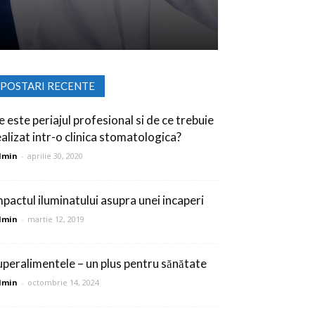
POSTARI RECENTE
e este periajul profesional si de ce trebuie
ealizat intr-o clinica stomatologica?
dmin
-
aprilie 30, 2020
mpactul iluminatului asupra unei incaperi
dmin
-
martie 12, 2019
uperalimentele – un plus pentru sănătate
dmin
-
octombrie 14, 2024