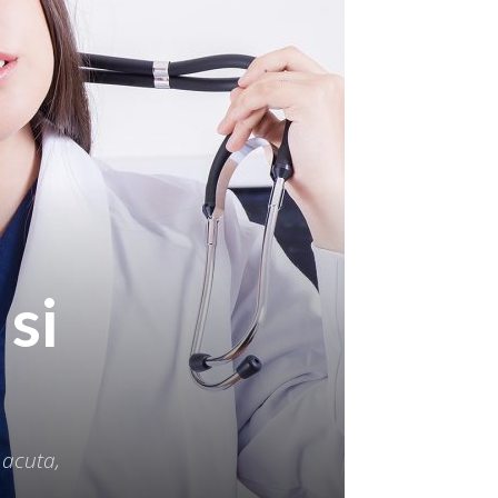
si
 acuta,