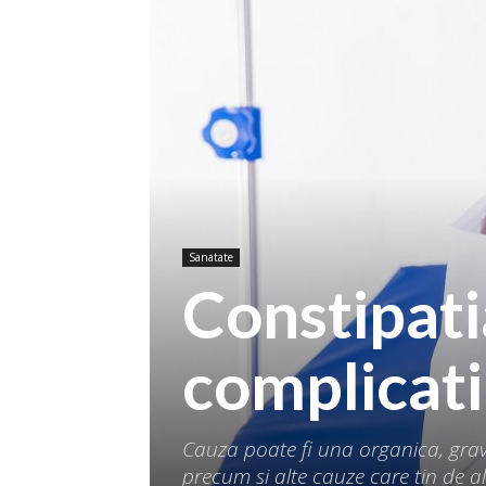
Sanatate
Constipati
complicati
Cauza poate fi una organica, grava,
precum si alte cauze care tin de a