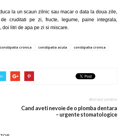
 duca la un scaun zilnic sau macar o data la doua zile,
cruditati pe zi, fructe, legume, paine integrala,
doi litri de apa pe zi si miscare.
 constipatia cronica
constipatia acuta
constipatia cronica
er
Articolul următor
Cand aveti nevoie de o plomba dentara
– urgente stomatologice
UTOR