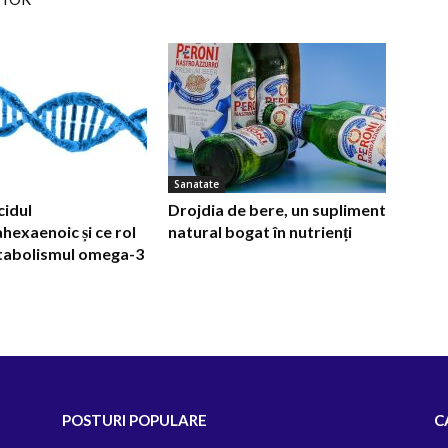
Sanatate
cidul
Drojdia de bere, un supliment
hexaenoic și ce rol
natural bogat în nutrienți
etabolismul omega-3
POSTURI POPULARE
C