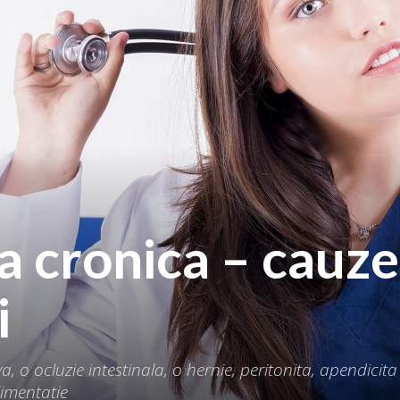
a cronica – cauze 
i
 o ocluzie intestinala, o hernie, peritonita, apendicita
limentatie