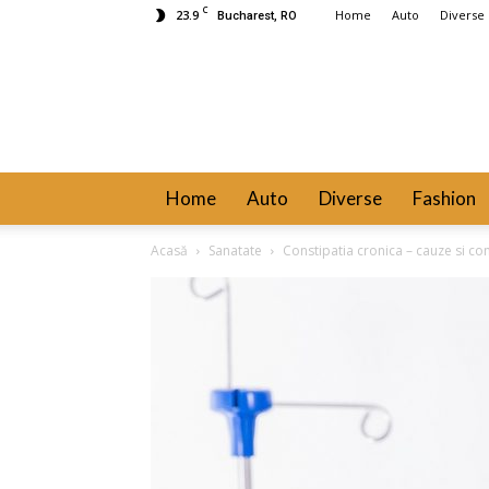
C
23.9
Home
Auto
Diverse
Bucharest, RO
Home
Auto
Diverse
Fashion
Acasă
Sanatate
Constipatia cronica – cauze si com