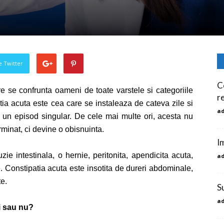
pe Twitter
C
e se confrunta oameni de toate varstele si categoriile
r
tia acuta este cea care se instaleaza de cateva zile si
a
 un episod singular. De cele mai multe ori, acesta nu
rminat, ci devine o obisnuinta.
I
ie intestinala, o hernie, peritonita, apendicita acuta,
a
. Constipatia acuta este insotita de dureri abdominale,
te.
S
a
i sau nu?