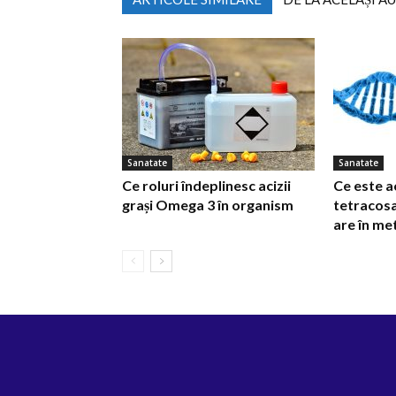
Sanatate
Sanatate
Ce roluri îndeplinesc acizii
Ce este a
grași Omega 3 în organism
tetracosa
are în m