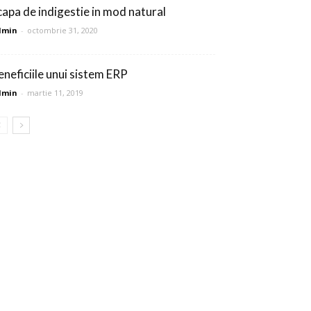
capa de indigestie in mod natural
dmin
-
octombrie 31, 2020
eneficiile unui sistem ERP
dmin
-
martie 11, 2019