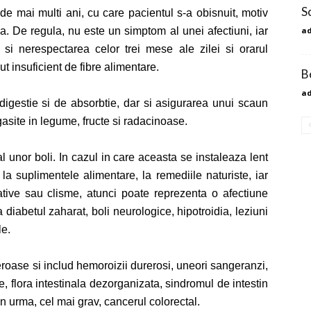
S
e mai multi ani, cu care pacientul s-a obisnuit, motiv
a. De regula, nu este un simptom al unei afectiuni, iar
a
 si nerespectarea celor trei mese ale zilei si orarul
t insuficient de fibre alimentare.
B
a
digestie si de absorbtie, dar si asigurarea unui scaun
 gasite in legume, fructe si radacinoase.
l unor boli. In cazul in care aceasta se instaleaza lent
 suplimentele alimentare, la remediile naturiste, iar
ative sau clisme, atunci poate reprezenta o afectiune
 diabetul zaharat, boli neurologice, hipotroidia, leziuni
le.
roase si includ hemoroizii durerosi, uneori sangeranzi,
le, flora intestinala dezorganizata, sindromul de intestin
 din urma, cel mai grav, cancerul colorectal.