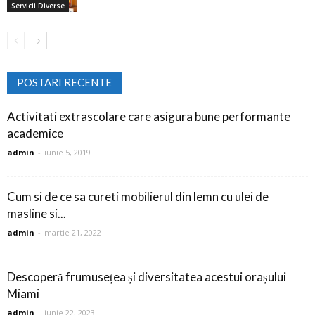
Servicii Diverse
POSTARI RECENTE
Activitati extrascolare care asigura bune performante
academice
admin
-
iunie 5, 2019
Cum si de ce sa cureti mobilierul din lemn cu ulei de
masline si...
admin
-
martie 21, 2022
Descoperă frumusețea și diversitatea acestui orașului
Miami
admin
-
iunie 22, 2023