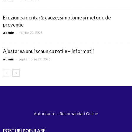
Eroziunea dentară: cauze, simptome și metode de
prevenție
admin
-
martie 22, 2025
Ajustarea unui scaun cu rotile – informatii
admin
-
septembrie 29, 2020
Autoritar.ro - Recomandari Online
POSTURI POPULARE