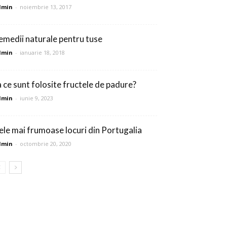
dmin
-
noiembrie 13, 2017
emedii naturale pentru tuse
dmin
-
ianuarie 18, 2018
a ce sunt folosite fructele de padure?
dmin
-
iunie 9, 2023
ele mai frumoase locuri din Portugalia
dmin
-
octombrie 20, 2020