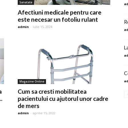
Sanatate
a
Afectiuni medicale pentru care
este necesar un fotoliu rulant
R
admin
-
iulie 15, 2024
a
L
a
C
a
Magazine Online
a
Cum sa cresti mobilitatea
.
pacientului cu ajutorul unor cadre
de mers
admin
-
aprilie 15, 2022