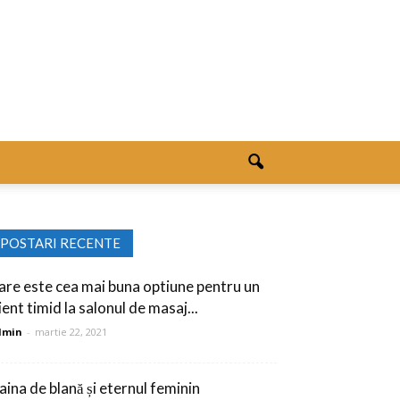
POSTARI RECENTE
are este cea mai buna optiune pentru un
ient timid la salonul de masaj...
dmin
-
martie 22, 2021
aina de blană și eternul feminin