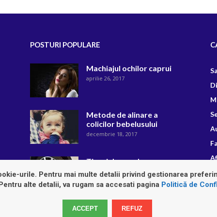
POSTURI POPULARE
C
Machiajul ochilor caprui
S
aprilie 26, 2017
D
M
Metode de alinare a
Se
colicilor bebelusului
A
decembrie 18, 2017
F
Af
Tipuri de anvelope
august 22, 2018
R
okie-urile. Pentru mai multe detalii privind gestionarea preferin
 Pentru alte detalii, va rugam sa accesati pagina
Politică de Confi
ACCEPT
REFUZ