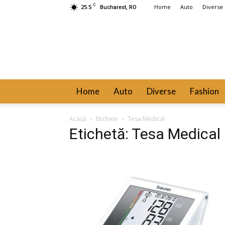
C
25.5
Home
Auto
Diverse
Bucharest, RO
Home
Auto
Diverse
Fashion
Acasă
Etichete
Tesa Medical
Etichetă: Tesa Medical