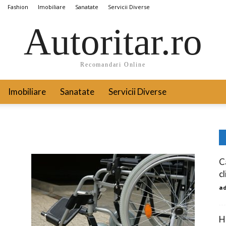
Fashion
Imobiliare
Sanatate
Servicii Diverse
Autoritar.ro
Recomandari Online
Imobiliare
Sanatate
Servicii Diverse
C
cl
a
H