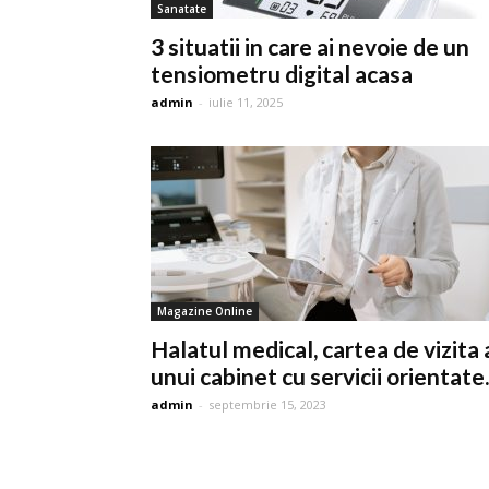
Sanatate
3 situatii in care ai nevoie de un
tensiometru digital acasa
admin
-
iulie 11, 2025
Magazine Online
Halatul medical, cartea de vizita 
unui cabinet cu servicii orientate..
admin
-
septembrie 15, 2023