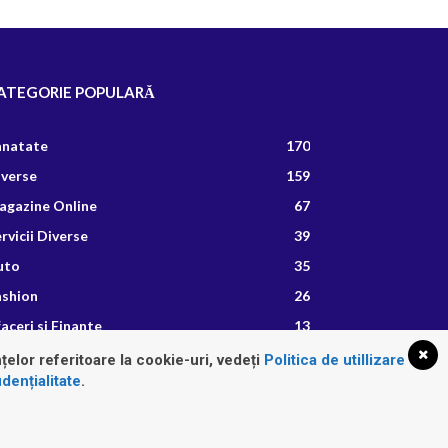
ATEGORIE POPULARĂ
anatate
170
iverse
159
agazine Online
67
rvicii Diverse
39
uto
35
ashion
26
aceri si Finante
13
etete Culinare
8
țelor referitoare la cookie-uri, vedeți
Politica de utillizare
dențialitate
.