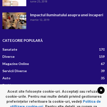
iunie 25, 2018
Impactul iluminatului asupra unei incaperi
martie 12, 2019
CATEGORIE POPULARĂ
Sanatate
170
Diverse
159
Magazine Online
67
Servicii Diverse
39
Auto
35
Fashion
26
Acest site folosește cookie-uri. Acceptați sau refuzați
Afaceri si Finante
13
cookie-urile. Pentru mai multe detalii privind gestionarea
Retete Culinare
8
preferințelor referitoare la cookie-uri, vedeți
Politica de
utillizare cookie-uri
. Pentru alte detalii, va rugam sa