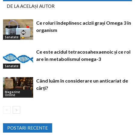
DE LA ACELAȘI AUTOR
Ce roluri îndeplinesc acizii grași Omega 3 în
organism
Sanatate
Ce este acidul tetracosahexaenoic și ce rol
are în metabolismul omega-3
Sanatate
Când luăm în considerare un anticariat de
cărți?
Magazine
Online
POSTARI RECENTE