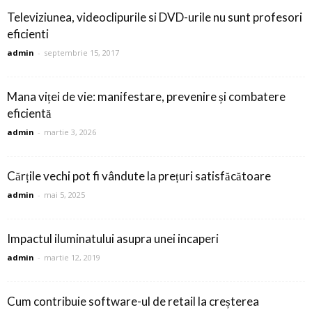
Televiziunea, videoclipurile si DVD-urile nu sunt profesori
eficienti
admin
-
septembrie 15, 2017
Mana viței de vie: manifestare, prevenire și combatere
eficientă
admin
-
martie 3, 2026
Cărțile vechi pot fi vândute la prețuri satisfăcătoare
admin
-
mai 5, 2025
Impactul iluminatului asupra unei incaperi
admin
-
martie 12, 2019
Cum contribuie software-ul de retail la creșterea