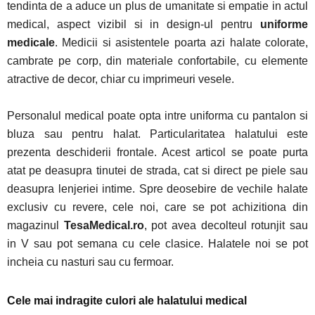
tendinta de a aduce un plus de umanitate si empatie in actul
medical, aspect vizibil si in design-ul pentru
uniforme
medicale
. Medicii si asistentele poarta azi halate colorate,
cambrate pe corp, din materiale confortabile, cu elemente
atractive de decor, chiar cu imprimeuri vesele.
Personalul medical poate opta intre uniforma cu pantalon si
bluza sau pentru halat. Particularitatea halatului este
prezenta deschiderii frontale. Acest articol se poate purta
atat pe deasupra tinutei de strada, cat si direct pe piele sau
deasupra lenjeriei intime. Spre deosebire de vechile halate
exclusiv cu revere, cele noi, care se pot achizitiona din
magazinul
TesaMedical.ro
, pot avea decolteul rotunjit sau
in V sau pot semana cu cele clasice. Halatele noi se pot
incheia cu nasturi sau cu fermoar.
Cele mai indragite culori ale halatului medical