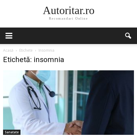
Autoritar.ro
Recomandari Online
Acasă
Etichete
Insomnia
Etichetă: insomnia
Sanatate