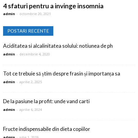
4 sfaturi pentru a invinge insomnia
admin
-
octombrie 20, 2021
POSTARI RECENTE
Aciditatea si alcalinitatea solului: notiunea de ph
admin
-
decembrie 4, 2020
Tot ce trebuie să știm despre frasin și importanța sa
admin
-
aprilie 2, 2025
De la pasiune la profit: unde vand carti
admin
-
aprilie 6, 2024
Fructe indispensabile din dieta copiilor
admin
-
iulie 1, 2019