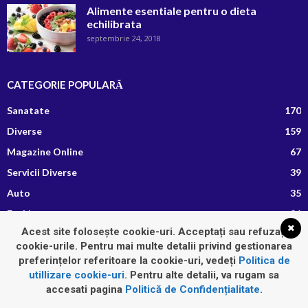
Alimente esentiale pentru o dieta
echilibrata
septembrie 24, 2018
CATEGORIE POPULARĂ
Sanatate
170
Diverse
159
Magazine Online
67
Servicii Diverse
39
Auto
35
Fashion
26
Acest site folosește cookie-uri. Acceptați sau refuzați
Afaceri si Finante
13
cookie-urile. Pentru mai multe detalii privind gestionarea
Retete Culinare
8
preferințelor referitoare la cookie-uri, vedeți
Politica de
utillizare cookie-uri
. Pentru alte detalii, va rugam sa
accesati pagina
Politică de Confidențialitate
.