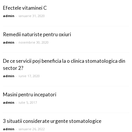
Efectele vitaminei C
admin
-
ianuarie 31, 2020
Remedii naturiste pentru oxiuri
admin
-
noiembrie 30, 2020
De ce servicii poți beneficia la o clinica stomatologica din
sector 2?
admin
-
iunie 17, 2020
Masini pentru incepatori
admin
-
iulie 5, 2017
3 situatii considerate urgente stomatologice
admin
-
ianuarie 26, 2022