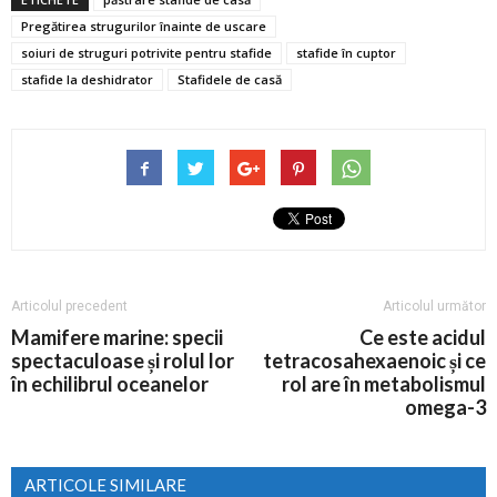
Pregătirea strugurilor înainte de uscare
soiuri de struguri potrivite pentru stafide
stafide în cuptor
stafide la deshidrator
Stafidele de casă
Articolul precedent
Articolul următor
Mamifere marine: specii
Ce este acidul
spectaculoase și rolul lor
tetracosahexaenoic și ce
în echilibrul oceanelor
rol are în metabolismul
omega-3
ARTICOLE SIMILARE