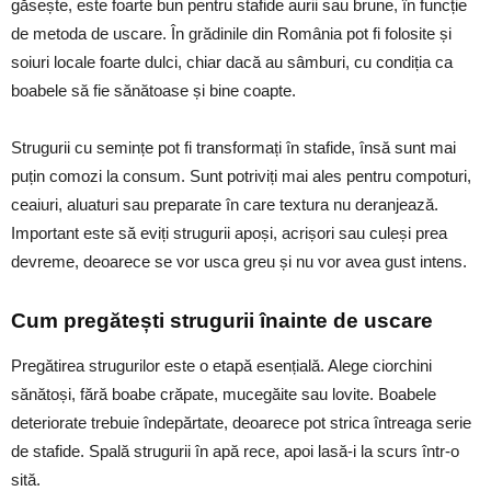
găsește, este foarte bun pentru stafide aurii sau brune, în funcție
de metoda de uscare. În grădinile din România pot fi folosite și
soiuri locale foarte dulci, chiar dacă au sâmburi, cu condiția ca
boabele să fie sănătoase și bine coapte.
Strugurii cu semințe pot fi transformați în stafide, însă sunt mai
puțin comozi la consum. Sunt potriviți mai ales pentru compoturi,
ceaiuri, aluaturi sau preparate în care textura nu deranjează.
Important este să eviți strugurii apoși, acrișori sau culeși prea
devreme, deoarece se vor usca greu și nu vor avea gust intens.
Cum pregătești strugurii înainte de uscare
Pregătirea strugurilor este o etapă esențială. Alege ciorchini
sănătoși, fără boabe crăpate, mucegăite sau lovite. Boabele
deteriorate trebuie îndepărtate, deoarece pot strica întreaga serie
de stafide. Spală strugurii în apă rece, apoi lasă-i la scurs într-o
sită.