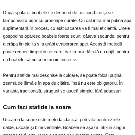
După spălare, boabele se desprind de pe ciorchine și se
tamponează ușor cu prosoape curate. Cu cât intră mai puțină apă
suplimentară în proces, cu atât uscarea va fi mai eficientă. Unele
gospodine opăresc boabele foarte scurt, câteva secunde, pentru
a crăpa fin pielița și a grăbi evaporarea apei. Această metodă
poate reduce timpul de uscare, dar trebuie făcută cu grijă, pentru
ca boabele să nu se înmoaie excesiv.
Pentru stafide mai deschise la culoare, se poate folosi puțină
zeamă de lămâie în apa de clătire, însă nu este obligatoriu. În
varianta tradițională, strugurii se usucă simplu, fără adaosuri.
Cum faci stafide la soare
Uscarea la soare este metoda clasică, potrivită pentru zilele
calde, uscate și bine ventilate. Boabele se așază într-un singur