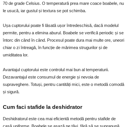
70 de grade Celsius. O temperatură prea mare coace boabele, nu
le usucă, iar gustul și textura se pot schimba.
Ușa cuptorului poate fi lăsată ușor întredeschisă, dacă modelul
permite, pentru a elimina aburul. Boabele se verifică periodic și se
întorc din când în când. Procesul poate dura mai multe ore, uneori
chiar o zi întreagă, în funcție de mărimea strugurilor și de
umiditatea lor.
Avantajul cuptorului este controlul mai bun al temperaturii.
Dezavantajul este consumul de energie și nevoia de
supraveghere. Totuși, pentru cantități mici, este o metodă comodă
și sigură.
Cum faci stafide la deshidrator
Deshidratorul este cea mai eficientă metodă pentru stafide de
casă uniforme. Boabele se așază pe tăvi, fără să se suprapună,