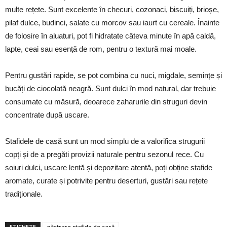
multe rețete. Sunt excelente în checuri, cozonaci, biscuiți, brioșe,
pilaf dulce, budinci, salate cu morcov sau iaurt cu cereale. Înainte
de folosire în aluaturi, pot fi hidratate câteva minute în apă caldă,
lapte, ceai sau esență de rom, pentru o textură mai moale.
Pentru gustări rapide, se pot combina cu nuci, migdale, semințe și
bucăți de ciocolată neagră. Sunt dulci în mod natural, dar trebuie
consumate cu măsură, deoarece zaharurile din struguri devin
concentrate după uscare.
Stafidele de casă sunt un mod simplu de a valorifica strugurii
copți și de a pregăti provizii naturale pentru sezonul rece. Cu
soiuri dulci, uscare lentă și depozitare atentă, poți obține stafide
aromate, curate și potrivite pentru deserturi, gustări sau rețete
tradiționale.
ETICHETE
păstrare stafide de casă