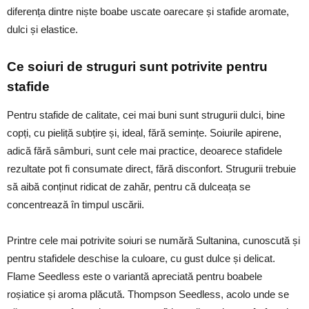
diferența dintre niște boabe uscate oarecare și stafide aromate,
dulci și elastice.
Ce soiuri de struguri sunt potrivite pentru
stafide
Pentru stafide de calitate, cei mai buni sunt strugurii dulci, bine
copți, cu pieliță subțire și, ideal, fără semințe. Soiurile apirene,
adică fără sâmburi, sunt cele mai practice, deoarece stafidele
rezultate pot fi consumate direct, fără disconfort. Strugurii trebuie
să aibă conținut ridicat de zahăr, pentru că dulceața se
concentrează în timpul uscării.
Printre cele mai potrivite soiuri se numără Sultanina, cunoscută și
pentru stafidele deschise la culoare, cu gust dulce și delicat.
Flame Seedless este o variantă apreciată pentru boabele
roșiatice și aroma plăcută. Thompson Seedless, acolo unde se