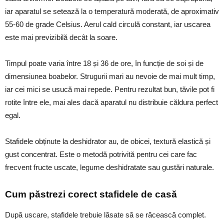
iar aparatul se setează la o temperatură moderată, de aproximativ
55-60 de grade Celsius. Aerul cald circulă constant, iar uscarea
este mai previzibilă decât la soare.
Timpul poate varia între 18 și 36 de ore, în funcție de soi și de
dimensiunea boabelor. Strugurii mari au nevoie de mai mult timp,
iar cei mici se usucă mai repede. Pentru rezultat bun, tăvile pot fi
rotite între ele, mai ales dacă aparatul nu distribuie căldura perfect
egal.
Stafidele obținute la deshidrator au, de obicei, textură elastică și
gust concentrat. Este o metodă potrivită pentru cei care fac
frecvent fructe uscate, legume deshidratate sau gustări naturale.
Cum păstrezi corect stafidele de casă
După uscare, stafidele trebuie lăsate să se răcească complet.