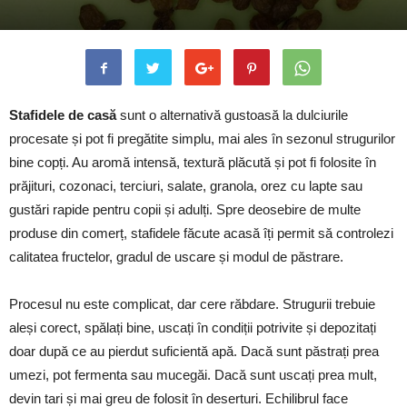
Stafidele de casă
sunt o alternativă gustoasă la dulciurile
procesate și pot fi pregătite simplu, mai ales în sezonul strugurilor
bine copți. Au aromă intensă, textură plăcută și pot fi folosite în
prăjituri, cozonaci, terciuri, salate, granola, orez cu lapte sau
gustări rapide pentru copii și adulți. Spre deosebire de multe
produse din comerț, stafidele făcute acasă îți permit să controlezi
calitatea fructelor, gradul de uscare și modul de păstrare.
Procesul nu este complicat, dar cere răbdare. Strugurii trebuie
aleși corect, spălați bine, uscați în condiții potrivite și depozitați
doar după ce au pierdut suficientă apă. Dacă sunt păstrați prea
umezi, pot fermenta sau mucegăi. Dacă sunt uscați prea mult,
devin tari și mai greu de folosit în deserturi. Echilibrul face