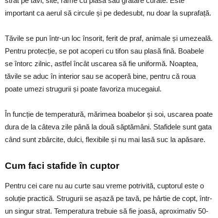
strat pe tăvi, site, rame cu plasă sau grătare curate. Este
important ca aerul să circule și pe dedesubt, nu doar la suprafață.
Tăvile se pun într-un loc însorit, ferit de praf, animale și umezeală.
Pentru protecție, se pot acoperi cu tifon sau plasă fină. Boabele
se întorc zilnic, astfel încât uscarea să fie uniformă. Noaptea,
tăvile se aduc în interior sau se acoperă bine, pentru că roua
poate umezi strugurii și poate favoriza mucegaiul.
În funcție de temperatură, mărimea boabelor și soi, uscarea poate
dura de la câteva zile până la două săptămâni. Stafidele sunt gata
când sunt zbârcite, dulci, flexibile și nu mai lasă suc la apăsare.
Cum faci stafide în cuptor
Pentru cei care nu au curte sau vreme potrivită, cuptorul este o
soluție practică. Strugurii se așază pe tavă, pe hârtie de copt, într-
un singur strat. Temperatura trebuie să fie joasă, aproximativ 50-