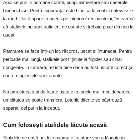
Apoi se pun în borcane curate, pungi alimentare sau caserole
bine închise. Pentru siguranță, este bine să le verifici câteva zile
la rând. Dacă apare condens pe interiorul recipientului, înseamnă
că stafidele nu sunt suficient de uscate și trebuie puse din nou la
uscat.
Păstrarea se face într-un loc răcoros, uscat și întunecat. Pentru
perioade mai lungi, stafidele pot fi ținute la frigider sau chiar
congelate. În cămară, rezistă bine dacă au fost uscate corect și
dacă recipientele sunt curate.
Nu amesteca stafide foarte uscate cu unele mai moi, deoarece
umiditatea se poate transfera. Loturile diferite se păstrează
separat, cel puțin la început.
Cum folosești stafidele făcute acasă
Stafidele de casă pot fi consumate ca atare sau adăugate în