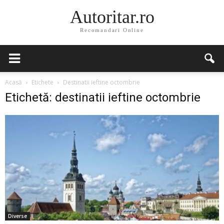
Autoritar.ro
Recomandari Online
Acasă
Etichete
Destinatii ieftine octombrie
Etichetă: destinatii ieftine octombrie
Diverse