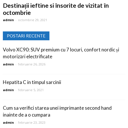
Destinații ieftine si însorite de vizitat în
octombrie
admin
-
octombrie 29, 2021
POSTARI RECENTE
Volvo XC90: SUV premium cu 7 locuri, confort nordic și
motorizări electrificate
admin
-
februarie 26, 2026
Hepatita C in timpul sarcinii
admin
-
februarie 5, 2021
Cum sa verifici starea unei imprimante second hand
inainte de a o cumpara
admin
-
februarie 23, 2023