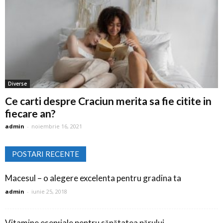
Diverse
Ce carti despre Craciun merita sa fie citite in
fiecare an?
admin
-
noiembrie 16, 2021
POSTARI RECENTE
Macesul – o alegere excelenta pentru gradina ta
admin
-
iunie 25, 2018
Vitamine esențiale pentru sănătatea părului