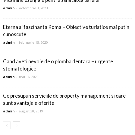
admin
-
octombrie 3, 2023
Eterna si fascinanta Roma – Obiective turistice mai putin
cunoscute
admin
-
februarie 15, 2020
Cand aveti nevoie de o plomba dentara – urgente
stomatologice
admin
-
mai 16, 2020
Ce presupun serviciile de property management si care
sunt avantajele oferite
admin
-
august 30, 2019