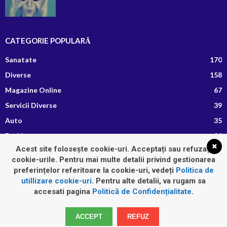
CATEGORIE POPULARĂ
Sanatate
170
Diverse
158
Magazine Online
67
Servicii Diverse
39
Auto
35
Fashion
26
Acest site folosește cookie-uri. Acceptați sau refuzați
Afaceri si Finante
13
cookie-urile. Pentru mai multe detalii privind gestionarea
Retete Culinare
8
preferințelor referitoare la cookie-uri, vedeți
Politica de
utillizare cookie-uri
. Pentru alte detalii, va rugam sa
accesati pagina
Politică de Confidențialitate
.
Home
Auto
Diverse
Fashion
Imobiliare
Sanatate
ACCEPT
REFUZ
Servicii Diverse