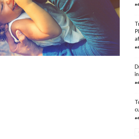
a
T
Pl
a
a
D
în
a
T
c
a