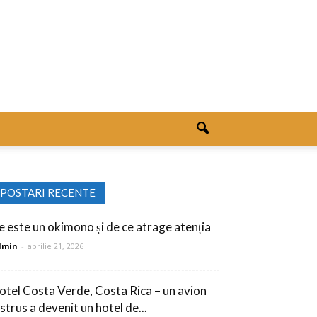
POSTARI RECENTE
e este un okimono și de ce atrage atenția
dmin
-
aprilie 21, 2026
otel Costa Verde, Costa Rica – un avion
strus a devenit un hotel de...