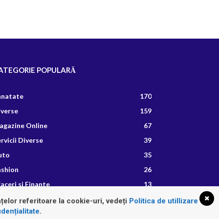
ATEGORIE POPULARĂ
anatate
170
iverse
159
agazine Online
67
rvicii Diverse
39
uto
35
ashion
26
aceri si Finante
13
etete Culinare
8
țelor referitoare la cookie-uri, vedeți
Politica de utillizare
dențialitate
.