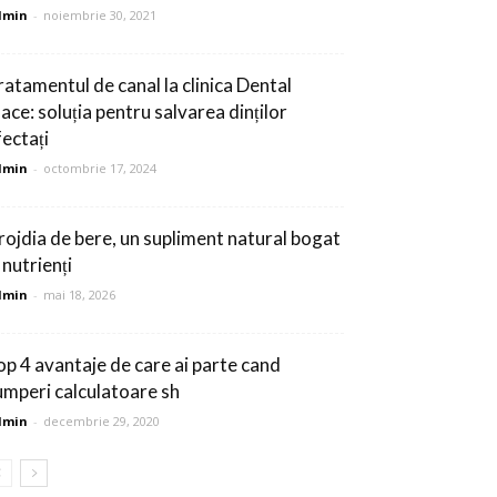
dmin
-
noiembrie 30, 2021
ratamentul de canal la clinica Dental
ace: soluția pentru salvarea dinților
fectați
dmin
-
octombrie 17, 2024
rojdia de bere, un supliment natural bogat
 nutrienți
dmin
-
mai 18, 2026
op 4 avantaje de care ai parte cand
umperi calculatoare sh
dmin
-
decembrie 29, 2020