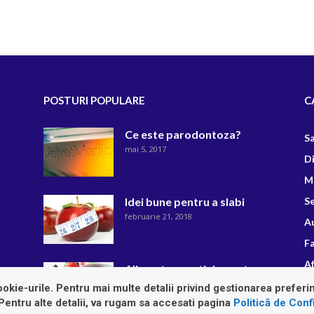
POSTURI POPULARE
C
Ce este parodontoza?
S
mai 5, 2017
D
M
Idei bune pentru a slabi
Se
februarie 21, 2018
A
F
Af
Alimente esentiale pentru o
dieta echilibrata
R
okie-urile. Pentru mai multe detalii privind gestionarea preferin
septembrie 24, 2018
 Pentru alte detalii, va rugam sa accesati pagina
Politică de Confi