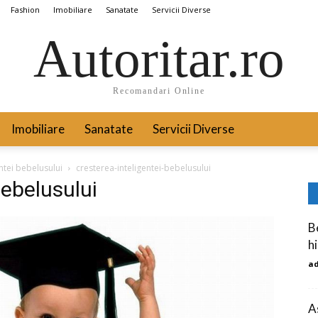
Fashion
Imobiliare
Sanatate
Servicii Diverse
Autoritar.ro
Recomandari Online
Imobiliare
Sanatate
Servicii Diverse
ntei bebelusului
cresterea-inteligentei-bebelusului
bebelusului
Be
h
a
A