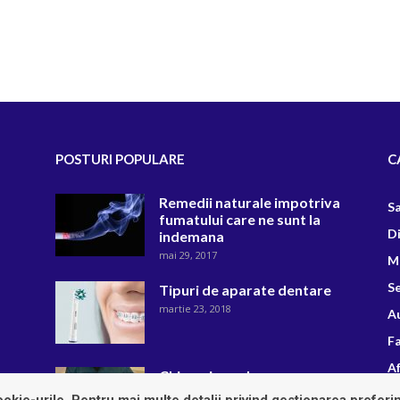
POSTURI POPULARE
C
Remedii naturale impotriva
S
fumatului care ne sunt la
D
indemana
mai 29, 2017
M
Se
Tipuri de aparate dentare
martie 23, 2018
A
F
Af
Chirurgie orala
R
octombrie 22, 2018