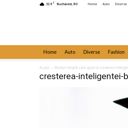
C
32.9
Home
Auto
Diverse
Bucharest, RO
Home
Auto
Diverse
Fashion
Acasă
Moduri simple care ajuta la cresterea intelige
cresterea-inteligentei-