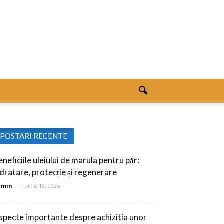
POSTARI RECENTE
neficiile uleiului de marula pentru păr:
idratare, protecție și regenerare
dmin
-
martie 19, 2025
specte importante despre achizitia unor