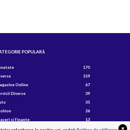
ATEGORIE POPULARĂ
anatate
170
iverse
159
agazine Online
67
rvicii Diverse
39
uto
35
ashion
26
aceri si Finante
13
etete Culinare
8