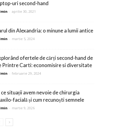
aptop-uri second-hand
dmin
-
aprilie 30, 2021
arul din Alexandria: o minune a lumii antice
dmin
-
martie 5, 2024
xplorând ofertele de cărți second-hand de
e Printre Carti: economisire si diversitate
dmin
-
februarie 29, 2024
n ce situații avem nevoie de chirurgia
axilo-facială și cum recunoști semnele
dmin
-
martie 9, 2026