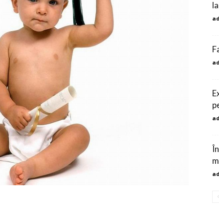
l
a
F
a
E
p
a
Î
m
a