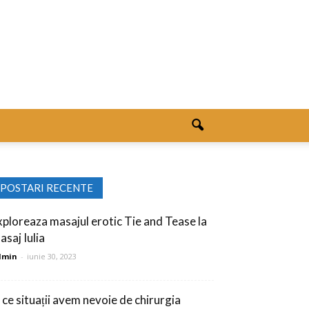
POSTARI RECENTE
xploreaza masajul erotic Tie and Tease la
asaj Iulia
dmin
-
iunie 30, 2023
n ce situații avem nevoie de chirurgia