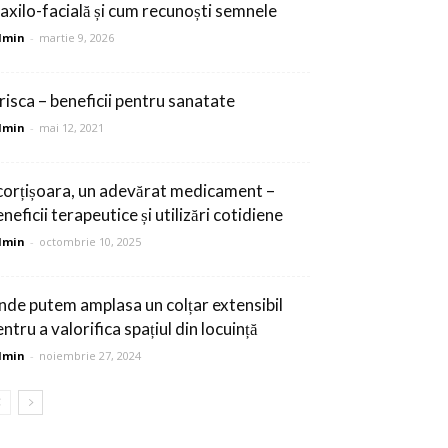
axilo-facială și cum recunoști semnele
dmin
-
martie 9, 2026
risca – beneficii pentru sanatate
dmin
-
mai 12, 2021
corțișoara, un adevărat medicament –
neficii terapeutice și utilizări cotidiene
dmin
-
octombrie 10, 2025
nde putem amplasa un colțar extensibil
ntru a valorifica spațiul din locuință
dmin
-
noiembrie 27, 2024