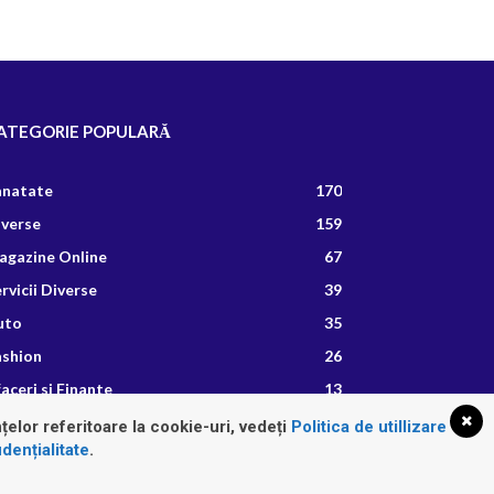
ATEGORIE POPULARĂ
anatate
170
iverse
159
agazine Online
67
rvicii Diverse
39
uto
35
ashion
26
aceri si Finante
13
etete Culinare
8
țelor referitoare la cookie-uri, vedeți
Politica de utillizare
dențialitate
.