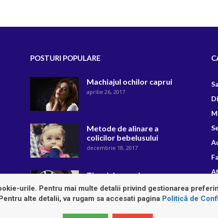
POSTURI POPULARE
C
Machiajul ochilor caprui
S
aprilie 26, 2017
D
M
Metode de alinare a
Se
colicilor bebelusului
A
decembrie 18, 2017
F
Af
Tipuri de anvelope
august 22, 2018
R
okie-urile. Pentru mai multe detalii privind gestionarea preferin
 Pentru alte detalii, va rugam sa accesati pagina
Politică de Confi