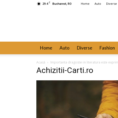
C
29.4
Home
Auto
Diverse
Bucharest, RO
Home
Auto
Diverse
Fashion
Acasă
Importanta dragostei in literatura este expri
Achizitii-Carti.ro