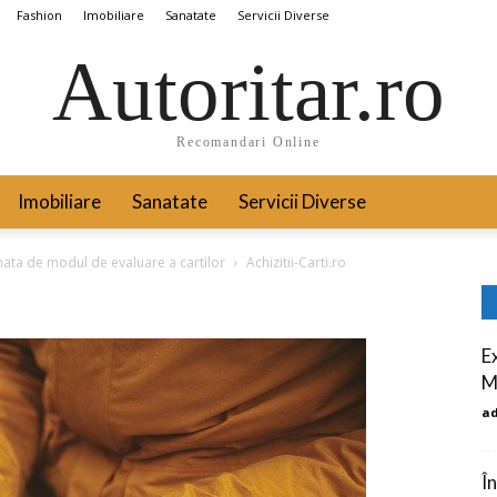
Fashion
Imobiliare
Sanatate
Servicii Diverse
Autoritar.ro
Recomandari Online
Imobiliare
Sanatate
Servicii Diverse
mata de modul de evaluare a cartilor
Achizitii-Carti.ro
E
M
a
Î