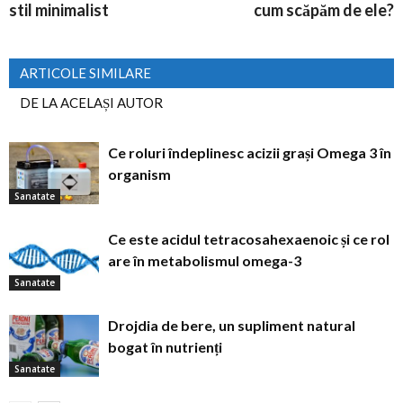
stil minimalist
cum scăpăm de ele?
ARTICOLE SIMILARE
DE LA ACELAȘI AUTOR
Ce roluri îndeplinesc acizii grași Omega 3 în
organism
Sanatate
Ce este acidul tetracosahexaenoic și ce rol
are în metabolismul omega-3
Sanatate
Drojdia de bere, un supliment natural
bogat în nutrienți
Sanatate