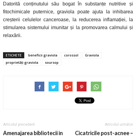
Datorită conținutului său bogat în substanțe nutritive și
fitochimicale puternice, graviola poate ajuta la inhibarea
creșterii celulelor canceroase, la reducerea inflamației, la
stimularea sistemului imunitar și la promovarea calmului și
relaxării.
ETICHETE
beneficii graviola
corossol
Graviola
proprietăți graviola
soursop
Articolul precedent
Articolul următor
Amenajarea bibliotecii in
Cicatricile post-acnee –