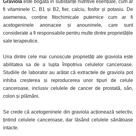
Graviola
este bogată în substanțe nutritive esențiale, cum ar
fi vitaminele C, B1 și B2, fier, calciu, fosfor și potasiu. De
asemenea, conține fitochimicale puternice cum ar fi
acetogeninele anonacee și anouninele, care sunt
considerate a fi responsabile pentru multe dintre proprietățile
sale terapeutice.
Una dintre cele mai cunoscute proprietăți ale graviola este
abilitatea sa de a lupta împotriva celulelor canceroase.
Studiile de laborator au arătat că extractele de graviola pot
inhiba creșterea și reproducerea unor tipuri de celule
canceroase, inclusiv celulele de cancer de prostată, sân,
colon și plămâni.
Se crede că acetogeninele din graviola acționează selectiv,
țintind celulele canceroase, dar lăsând celulele sănătoase
intacte.