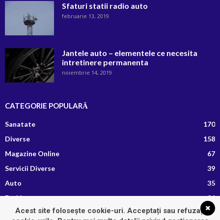
Sfaturi statii radio auto
februarie 13, 2019
Jantele auto – elementele ce necesita
intretinere permanenta
noiembrie 14, 2019
CATEGORIE POPULARĂ
Sanatate
170
Diverse
158
Magazine Online
67
Servicii Diverse
39
Auto
35
Fashion
26
Acest site folosește cookie-uri. Acceptați sau refuzați
Afaceri si Finante
13