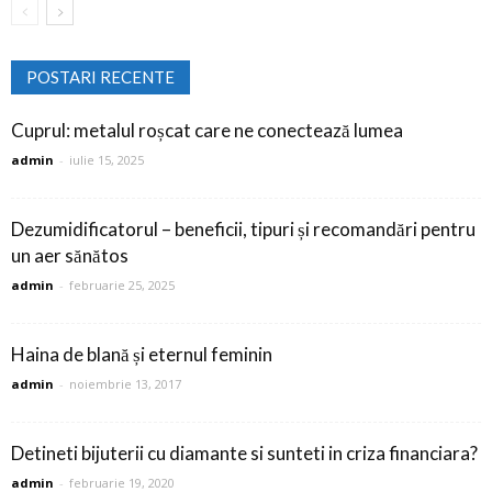
POSTARI RECENTE
Cuprul: metalul roșcat care ne conectează lumea
admin
-
iulie 15, 2025
Dezumidificatorul – beneficii, tipuri și recomandări pentru
un aer sănătos
admin
-
februarie 25, 2025
Haina de blană și eternul feminin
admin
-
noiembrie 13, 2017
Detineti bijuterii cu diamante si sunteti in criza financiara?
admin
-
februarie 19, 2020