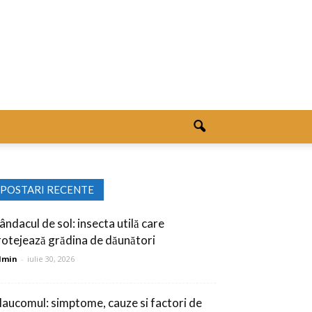
POSTARI RECENTE
ândacul de sol: insecta utilă care
rotejează grădina de dăunători
dmin
-
iulie 30, 2026
laucomul: simptome, cauze si factori de