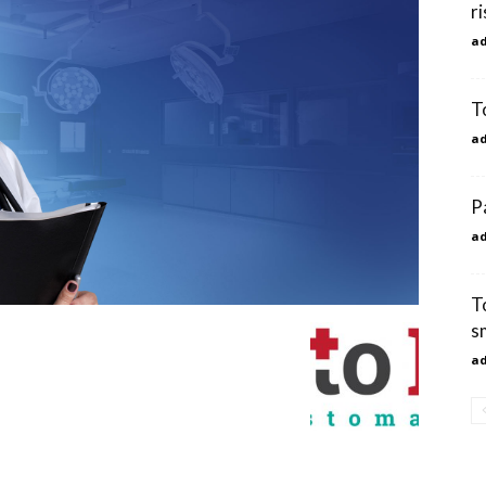
ri
a
T
a
P
a
T
s
a