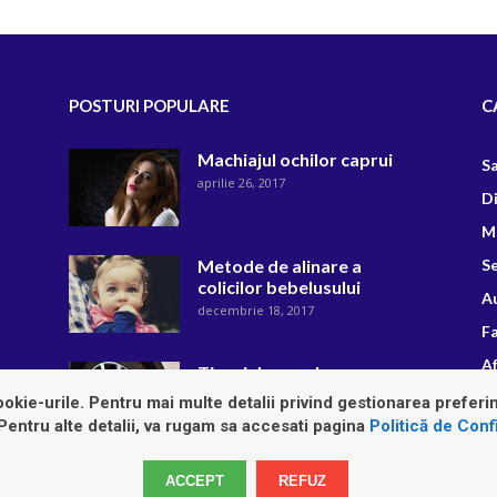
POSTURI POPULARE
C
Machiajul ochilor caprui
S
aprilie 26, 2017
D
M
Metode de alinare a
Se
colicilor bebelusului
A
decembrie 18, 2017
F
Af
Tipuri de anvelope
august 22, 2018
R
okie-urile. Pentru mai multe detalii privind gestionarea preferin
 Pentru alte detalii, va rugam sa accesati pagina
Politică de Confi
ACCEPT
REFUZ