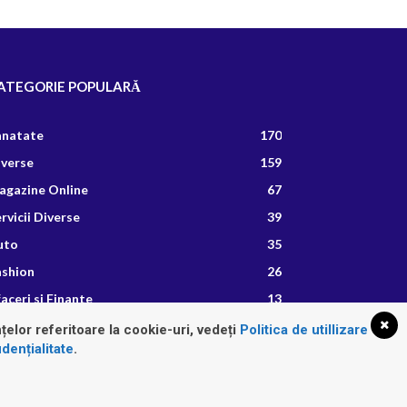
ATEGORIE POPULARĂ
anatate
170
iverse
159
agazine Online
67
rvicii Diverse
39
uto
35
ashion
26
aceri si Finante
13
etete Culinare
8
țelor referitoare la cookie-uri, vedeți
Politica de utillizare
dențialitate
.