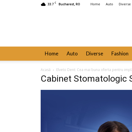
C
33.7
Home
Auto
Diverse
Bucharest, RO
Home
Auto
Diverse
Fashion
Acasă
Elveto Dent: Cea mai buna oferta pentru impl
Cabinet Stomatologic 