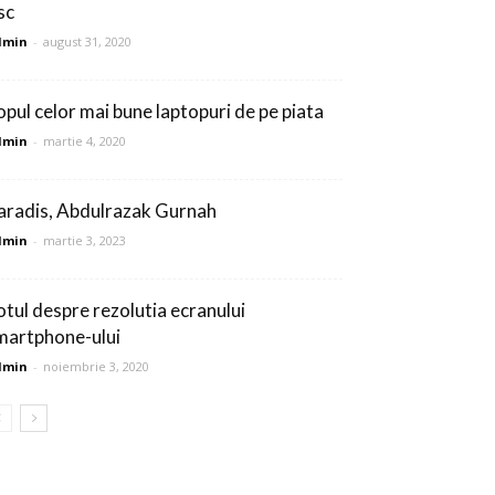
sc
dmin
-
august 31, 2020
opul celor mai bune laptopuri de pe piata
dmin
-
martie 4, 2020
aradis, Abdulrazak Gurnah
dmin
-
martie 3, 2023
otul despre rezolutia ecranului
martphone-ului
dmin
-
noiembrie 3, 2020