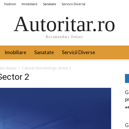
Fashion
Imobiliare
Sanatate
Servicii Diverse
Autoritar.ro
Recomandari Online
Imobiliare
Sanatate
Servicii Diverse
ant dentar
Cabinet Stomatologic Sector 2
Sector 2
G
p
a
G