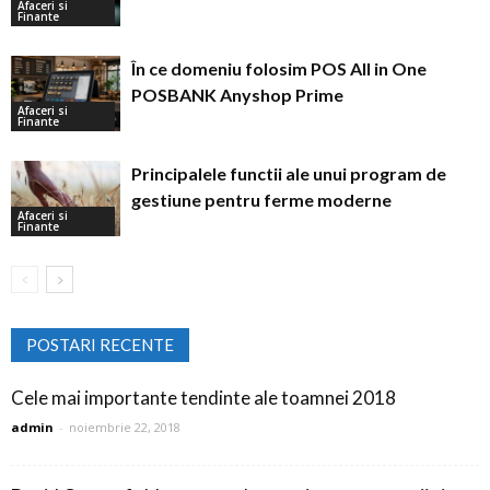
Afaceri si
Finante
În ce domeniu folosim POS All in One
POSBANK Anyshop Prime
Afaceri si
Finante
Principalele functii ale unui program de
gestiune pentru ferme moderne
Afaceri si
Finante
POSTARI RECENTE
Cele mai importante tendinte ale toamnei 2018
admin
-
noiembrie 22, 2018