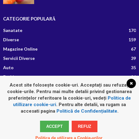
CATEGORIE POPULARĂ
Sanatate
170
Diverse
159
Magazine Online
67
Servicii Diverse
39
Auto
35
Fashion
26
Acest site folosește cookie-uri. Acceptați sau refuzați
Afaceri si Finante
13
cookie-urile. Pentru mai multe detalii privind gestionarea
Retete Culinare
8
preferințelor referitoare la cookie-uri, vedeți
Politica de
utillizare cookie-uri
. Pentru alte detalii, va rugam sa
accesati pagina
Politică de Confidențialitate
.
Home
Auto
Diverse
Fashion
Imobiliare
Sanatate
ACCEPT
REFUZ
Servicii Diverse
Politica de utilizare a Cookie-urilor