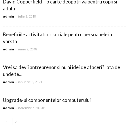
David Copperfield – o carte deopotriva pentru copii si
adulti
admin
-
iulie 2, 2018
Beneficiile activitatilor sociale pentru persoanele in
varsta
admin
-
iunie 9, 2018
Vrei sa devii antreprenor si nu ai idei de afaceri? Iata de
unde te...
admin
-
ianuarie 5, 2023
Upgrade-ul componentelor computerului
admin
-
noiembrie 28, 2019