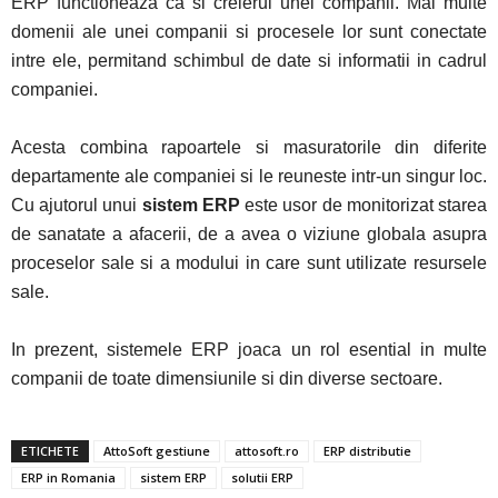
ERP functioneaza ca si creierul unei companii. Mai multe
domenii ale unei companii si procesele lor sunt conectate
intre ele, permitand schimbul de date si informatii in cadrul
companiei.
Acesta combina rapoartele si masuratorile din diferite
departamente ale companiei si le reuneste intr-un singur loc.
Cu ajutorul unui
sistem ERP
este usor de monitorizat starea
de sanatate a afacerii, de a avea o viziune globala asupra
proceselor sale si a modului in care sunt utilizate resursele
sale.
In prezent, sistemele ERP joaca un rol esential in multe
companii de toate dimensiunile si din diverse sectoare.
ETICHETE
AttoSoft gestiune
attosoft.ro
ERP distributie
ERP in Romania
sistem ERP
solutii ERP